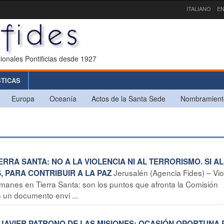
ITALIANO
EN
ionales Pontificias desde 1927
STICAS
Europa
Oceanía
Actos de la Santa Sede
Nombramient
ERRA SANTA: NO A LA VIOLENCIA NI AL TERRORISMO. SI AL
Jerusalén (Agencia Fides) – Vio
 PARA CONTRIBUIR A LA PAZ
lmanes en Tierra Santa: son los puntos que afronta la Comisión
n un documento envi ...
CO JAVIER PATRONO DE LAS MISIONES: OCASIÓN OPORTUNA