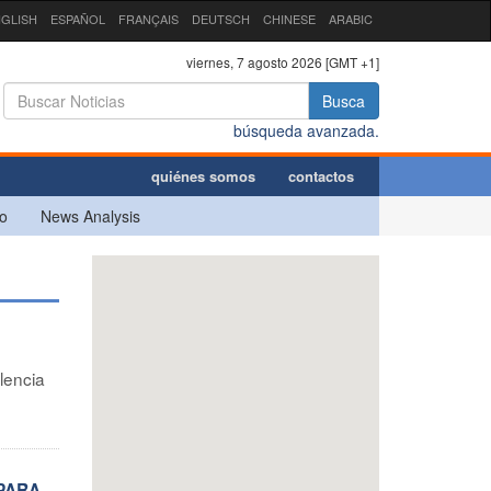
GLISH
ESPAÑOL
FRANÇAIS
DEUTSCH
CHINESE
ARABIC
viernes, 7 agosto 2026 [GMT +1]
Busca
búsqueda avanzada.
quiénes somos
contactos
o
News Analysis
lencia
 PARA