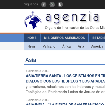
Síguenos
Organo de informacion de las Obras Mis
HOME
MISIONEROS ASESINADOS
ESTADÍ
News
Vaticano
África
Asia
América
Asia
4 diciembre 2003
ASIA/TIERRA SANTA - LOS CRISTIANOS EN TI
DIALOGO CON LOS HEBREOS Y LOS ÁRABES,
y terrorismo, relaciones con los hebreos y musu
Teológica del Patriarcado Latino de Jerusalén e
3 diciembre 2003
ASIA/INDIA - “LA FIESTA DE SAN FRANCIS