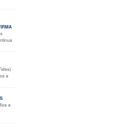
FIRMA
as
ntinua
Fides)
ios a
ES
fíos a