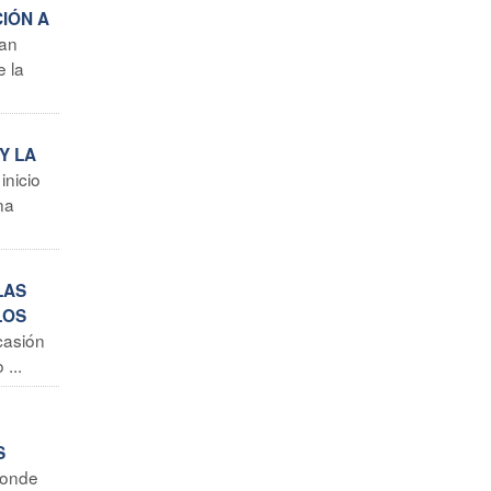
CIÓN A
han
e la
Y LA
inicio
na
LAS
LOS
casión
...
S
donde