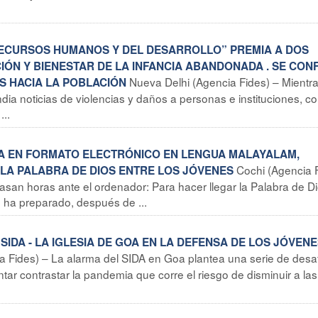
OS RECURSOS HUMANOS Y DEL DESARROLLO” PREMIA A DOS
ÓN Y BIENESTAR DE LA INFANCIA ABANDONADA . SE CON
Nueva Delhi (Agencia Fides) – Mientr
S HACIA LA POBLACIÓN
ia noticias de violencias y daños a personas e instituciones, co
...
TIVA EN FORMATO ELECTRÓNICO EN LENGUA MALAYALAM,
Cochi (Agencia 
 LA PALABRA DE DIOS ENTRE LOS JÓVENES
san horas ante el ordenador: Para hacer llegar la Palabra de D
e ha preparado, después de ...
SIDA - LA IGLESIA DE GOA EN LA DEFENSA DE LOS JÓVEN
 Fides) – La alarma del SIDA en Goa plantea una serie de desa
entar contrastar la pandemia que corre el riesgo de disminuir a las