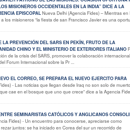
OS MISIONEROS OCCIDENTALES EN LA INDIA” DICE A LA
Nueva Delhi (Agencia Fides) – Mientras en 
RENCIA EPISCOPAL
 a los misioneros “la fiesta de san Francisco Javier es una oport
 LA PREVENCIÓN DEL SARS EN PEKÍN, FRUTO DE LA
P
NIDAD CHINO Y EL MINISTERIO DE EXTERIORES ITALIANO
ción de la crisis del SARS, promover la colaboración internaciona
el Forum Internacional sobre la Pr ...
NUEVO EL CORREO, SE PREPARA EL NUEVO EJERCITO PARA
des) - Las noticias que llegan desde Iraq no son solo de muerto
 que cae en el bosque que uno que crece” dice a la Agencia Fides
ENTRE SEMINARISTAS CATÓLICOS Y ANGLICANOS CONSOLI
ncia Fides) - Un encuentro para conocerse, apreciarse como
ezar juntos: se ha iniciado en Corea del sur un recorrido de