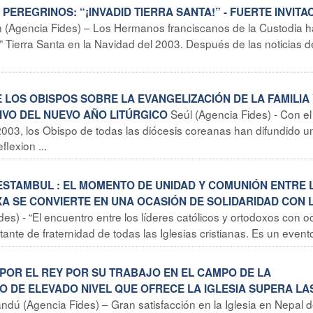
PEREGRINOS: “¡INVADID TIERRA SANTA!” - FUERTE INVITA
n (Agencia Fides) – Los Hermanos franciscanos de la Custodia 
 Tierra Santa en la Navidad del 2003. Después de las noticias d
 LOS OBISPOS SOBRE LA EVANGELIZACIÓN DE LA FAMILIA 
Seúl (Agencia Fides) - Con el 
IVO DEL NUEVO AÑO LITÚRGICO
2003, los Obispo de todas las diócesis coreanas han difundido u
lexion ...
N ESTAMBUL : EL MOMENTO DE UNIDAD Y COMUNIÓN ENTRE 
A SE CONVIERTE EN UNA OCASIÓN DE SOLIDARIDAD CON 
es) - “El encuentro entre los líderes católicos y ortodoxos con o
te de fraternidad de todas las Iglesias cristianas. Es un evento 
 POR EL REY POR SU TRABAJO EN EL CAMPO DE LA
IO DE ELEVADO NIVEL QUE OFRECE LA IGLESIA SUPERA LA
ndú (Agencia Fides) – Gran satisfacción en la Iglesia en Nepal 