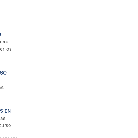
S
ensa
er los
ESO
na
S EN
las
 curso