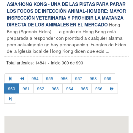
ASIA/HONG KONG - UNA DE LAS PISTAS PARA PARAR
LOS FOCOS DE INFECCIÓN ANIMAL-HOMBRE: MAYOR
INSPECCIÓN VETERINARIA Y PROHIBIR LA MATANZA
Hong
DIRECTA DE LOS ANIMALES EN EL MERCADO
Kong (Agencia Fides) – La gente de Hong Kong está
preparada a responder con prontitud a cualquier alarma
pero actualmente no hay preocupación. Fuentes de Fides
de la Iglesia local de Hong Kong dicen que exis ...
Total artículos: 14841 - Inicio 960 de 990
954
955
956
957
958
959
960
961
962
963
964
965
966