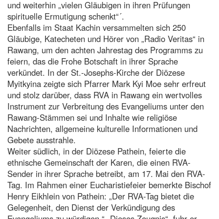
und weiterhin „vielen Gläubigen in ihren Prüfungen
spirituelle Ermutigung schenkt“´.
Ebenfalls im Staat Kachin versammelten sich 250
Gläubige, Katecheten und Hörer von „Radio Veritas“ in
Rawang, um den achten Jahrestag des Programms zu
feiern, das die Frohe Botschaft in ihrer Sprache
verkündet. In der St.-Josephs-Kirche der Diözese
Myitkyina zeigte sich Pfarrer Mark Kyi Moe sehr erfreut
und stolz darüber, dass RVA in Rawang ein wertvolles
Instrument zur Verbreitung des Evangeliums unter den
Rawang-Stämmen sei und Inhalte wie religiöse
Nachrichten, allgemeine kulturelle Informationen und
Gebete ausstrahle.
Weiter südlich, in der Diözese Pathein, feierte die
ethnische Gemeinschaft der Karen, die einen RVA-
Sender in ihrer Sprache betreibt, am 17. Mai den RVA-
Tag. Im Rahmen einer Eucharistiefeier bemerkte Bischof
Henry Eikhlein von Pathein: „Der RVA-Tag bietet die
Gelegenheit, den Dienst der Verkündigung des
Evangeliums zu würdigen.“ „Dieses Zeugnis“, fuhr er