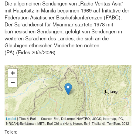
Die allgemeinen Sendungen von „Radio Veritas Asia“
mit Hauptsitz in Manila begannen 1969 auf Initiative der
Föderation Asiatischer Bischofskonferenzen (FABC).
Der Sprachdienst für Myanmar startete 1978 mit
burmesischen Sendungen, gefolgt von Sendungen in
weiteren Sprachen des Landes, die sich an die
Gläubigen ethnischer Minderheiten richten.
(PA) (Fides 20/5/2026)
+
−
Leaflet
| Tiles © Esri — Source: Esri, DeLorme, NAVTEQ, USGS, Intermap, iPC,
NRCAN, Esri Japan, METI, Esri China (Hong Kong), Esri (Thailand), TomTom, 2012
Teilen: