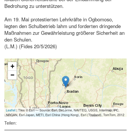
Bedrohung zu unterstützen.
Am 19. Mai protestierten Lehrkräfte in Ogbomoso,
legten den Schulbetrieb lahm und forderten dringende
Maßnahmen zur Gewährleistung größerer Sicherheit an
den Schulen.
(L.M.) (Fides 20/5/2026)
+
−
Leaflet
| Tiles © Esri — Source: Esri, DeLorme, NAVTEQ, USGS, Intermap, iPC,
NRCAN, Esri Japan, METI, Esri China (Hong Kong), Esri (Thailand), TomTom, 2012
Teilen: