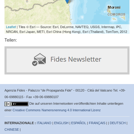
Leaflet
| Tiles © Esri — Source: Esri, DeLorme, NAVTEQ, USGS, Intermap, iPC,
NRCAN, Esri Japan, METI, Esri China (Hong Kong), Esri (Thailand), TomTom, 2012
Teilen:
Agenzia Fides - Palazzo “de Propaganda Fide” - 00120 - Città del Vaticano Tel. +39-
06-69880115 - Fax +39-06-69880107
Die auf unseren Internetseiten veröffentlichten Inhalte unterliegen
einer
Creative Commons Namensnennung 4.0 International Lizenz
INTERNAZIONALE :
ITALIANO
|
ENGLISH
|
ESPAÑOL
|
FRANÇAIS
| |
DEUTSCH
|
CHINESE
|