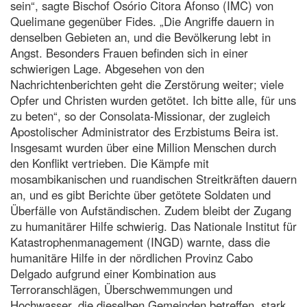
sein“, sagte Bischof Osório Citora Afonso (IMC) von
Quelimane gegenüber Fides. „Die Angriffe dauern in
denselben Gebieten an, und die Bevölkerung lebt in
Angst. Besonders Frauen befinden sich in einer
schwierigen Lage. Abgesehen von den
Nachrichtenberichten geht die Zerstörung weiter; viele
Opfer und Christen wurden getötet. Ich bitte alle, für uns
zu beten“, so der Consolata-Missionar, der zugleich
Apostolischer Administrator des Erzbistums Beira ist.
Insgesamt wurden über eine Million Menschen durch
den Konflikt vertrieben. Die Kämpfe mit
mosambikanischen und ruandischen Streitkräften dauern
an, und es gibt Berichte über getötete Soldaten und
Überfälle von Aufständischen. Zudem bleibt der Zugang
zu humanitärer Hilfe schwierig. Das Nationale Institut für
Katastrophenmanagement (INGD) warnte, dass die
humanitäre Hilfe in der nördlichen Provinz Cabo
Delgado aufgrund einer Kombination aus
Terroranschlägen, Überschwemmungen und
Hochwasser, die dieselben Gemeinden betreffen, stark