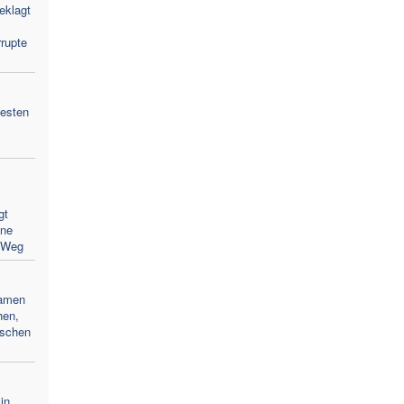
eklagt
rupte
westen
gt
hne
 Weg
Namen
hen,
ischen
in