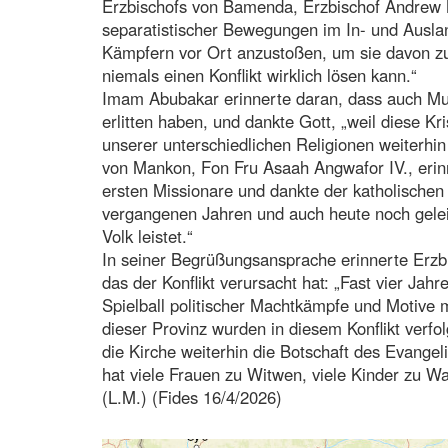
Erzbischofs von Bamenda, Erzbischof Andrew N
separatistischer Bewegungen im In- und Auslan
Kämpfern vor Ort anzustoßen, um sie davon zu 
niemals einen Konflikt wirklich lösen kann.“
Imam Abubakar erinnerte daran, dass auch Mus
erlitten haben, und dankte Gott, „weil diese Kri
unserer unterschiedlichen Religionen weiterhin
von Mankon, Fon Fru Asaah Angwafor IV., erinn
ersten Missionare und dankte der katholischen 
vergangenen Jahren und auch heute noch geleis
Volk leistet.“
In seiner Begrüßungsansprache erinnerte Erz
das der Konflikt verursacht hat: „Fast vier Jah
Spielball politischer Machtkämpfe und Motive m
dieser Provinz wurden in diesem Konflikt verfo
die Kirche weiterhin die Botschaft des Evangeli
hat viele Frauen zu Witwen, viele Kinder zu 
(L.M.) (Fides 16/4/2026)