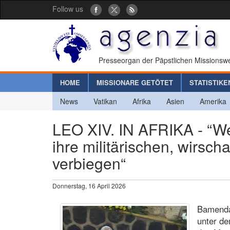
Follow us
Presseorgan der Päpstlichen Missionswe
HOME
MISSIONARE GETÖTET
STATISTIKE
News
Vatikan
Afrika
Asien
Amerika
LEO XIV. IN AFRIKA - “W
ihre militärischen, wirsch
verbiegen“
Donnerstag, 16 April 2026
Bamenda 
unter de