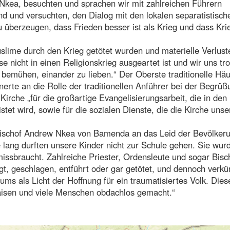
kea, besuchten und sprachen wir mit zahlreichen Führern
d und versuchten, den Dialog mit den lokalen separatistisch
überzeugen, dass Frieden besser ist als Krieg und dass Kri
lime durch den Krieg getötet wurden und materielle Verlust
se nicht in einen Religionskrieg ausgeartet ist und wir uns tro
 bemühen, einander zu lieben.“ Der Oberste traditionelle Häu
erte an die Rolle der traditionellen Anführer bei der Begrüß
Kirche „für die großartige Evangelisierungsarbeit, die in den
tet wird, sowie für die sozialen Dienste, die die Kirche uns
bischof Andrew Nkea von Bamenda an das Leid der Bevölker
re lang durften unsere Kinder nicht zur Schule gehen. Sie wur
issbraucht. Zahlreiche Priester, Ordensleute und sogar Bisc
lgt, geschlagen, entführt oder gar getötet, und dennoch verkü
ums als Licht der Hoffnung für ein traumatisiertes Volk. Dies
Waisen und viele Menschen obdachlos gemacht.“