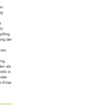
en
eg
e
tz
ptling
ung der
erem
ung,
den als
höfe in
ndet
e Krise