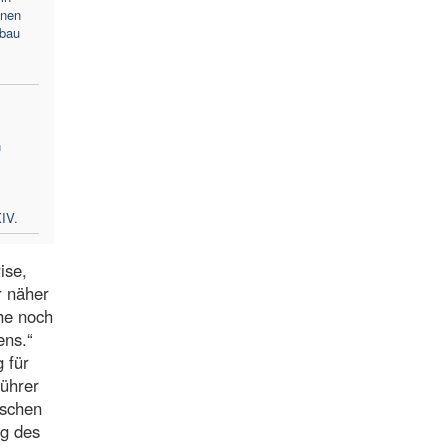
inen
fbau
n
m
IV.
ise,
r näher
he noch
ens.“
 für
führer
ischen
ng des