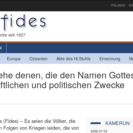
ITALIANO
EN
rke seit 1927
N
Europa
Ozeanien
Akte des Hl.Stuhls
Ernennung
N
ehe denen, die den Namen Gottes
aftlichen und politischen Zwecke
(Fides) – Es seien die Völker, die
KAMERUN
n Folgen von Kriegen leiden, die von
2026-07-03