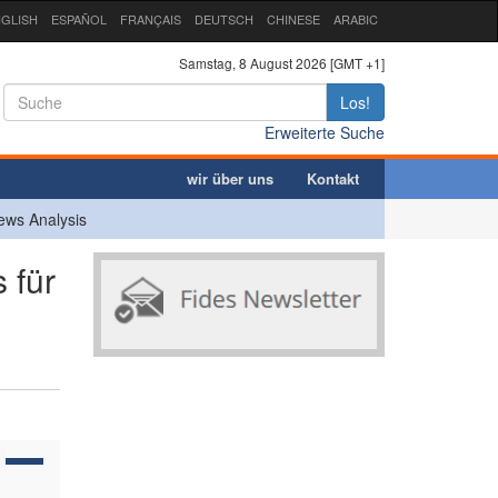
GLISH
ESPAÑOL
FRANÇAIS
DEUTSCH
CHINESE
ARABIC
Samstag, 8 August 2026 [GMT +1]
Los!
Erweiterte Suche
wir über uns
Kontakt
ews Analysis
 für