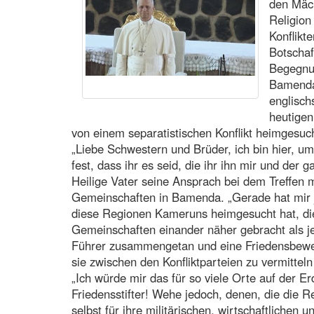
den Mäc
Religion
Konflikt
Botschaf
Begegnun
Bamenda
englisc
heutigen
von einem separatistischen Konflikt heimgesuch
„Liebe Schwestern und Brüder, ich bin hier, um
fest, dass ihr es seid, die ihr ihn mir und der
Heilige Vater seine Ansprach bei dem Treffen 
Gemeinschaften in Bamenda. „Gerade hat mir j
diese Regionen Kameruns heimgesucht hat, die
Gemeinschaften einander näher gebracht als je 
Führer zusammengetan und eine Friedensbeweg
sie zwischen den Konfliktparteien zu vermitteln
„Ich würde mir das für so viele Orte auf der E
Friedensstifter! Wehe jedoch, denen, die die 
selbst für ihre militärischen, wirtschaftlichen