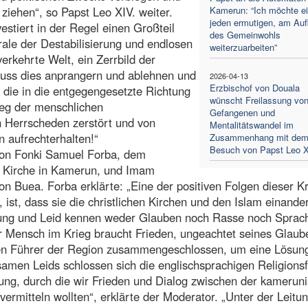
 ziehen“, so Papst Leo XIV. weiter.
Kamerun: “Ich möchte e
jeden ermutigen, am Au
stiert in der Regel einen Großteil
des Gemeinwohls
rale der Destabilisierung und endlosen
weiterzuarbeiten”
verkehrte Welt, ein Zerrbild der
muss dies anprangern und ablehnen und
2026-04-13
Erzbischof von Douala
 die in die entgegengesetzte Richtung
wünscht Freilassung vo
Weg der menschlichen
Gefangenen und
n Herrscheden zerstört und von
Mentalitätswandel im
 aufrechterhalten!“
Zusammenhang mit de
Besuch von Papst Leo X
n von Fonki Samuel Forba, dem
n Kirche in Kamerun, und Imam
Buea. Forba erklärte: „Eine der positiven Folgen dieser Kr
ist, dass sie die christlichen Kirchen und den Islam einande
folgung und Leid kennen weder Glauben noch Rasse noch Sprac
r Mensch im Krieg braucht Frieden, ungeachtet seines Glaub
ösen Führer der Region zusammengeschlossen, um eine Lösung
samen Leids schlossen sich die englischsprachigen Religions
g, durch die wir Frieden und Dialog zwischen der kamerun
rmitteln wollten“, erklärte der Moderator. „Unter der Leitu