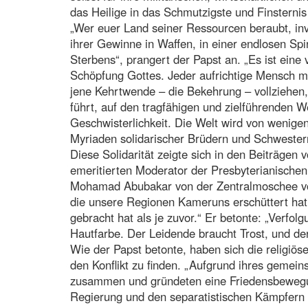
das Heilige in das Schmutzigste und Finsternis
„Wer euer Land seiner Ressourcen beraubt, inve
ihrer Gewinne in Waffen, in einer endlosen Spi
Sterbens“, prangert der Papst an. „Es ist eine 
Schöpfung Gottes. Jeder aufrichtige Mensch 
jene Kehrtwende – die Bekehrung – vollziehen,
führt, auf den tragfähigen und zielführenden 
Geschwisterlichkeit. Die Welt wird von wenige
Myriaden solidarischer Brüdern und Schwestern
Diese Solidarität zeigte sich in den Beiträge
emeritierten Moderator der Presbyterianische
Mohamad Abubakar von der Zentralmoschee von 
die unsere Regionen Kameruns erschüttert hat, 
gebracht hat als je zuvor.“ Er betonte: „Ver
Hautfarbe. Der Leidende braucht Trost, und de
Wie der Papst betonte, haben sich die religi
den Konflikt zu finden. „Aufgrund ihres gemein
zusammen und gründeten eine Friedensbewegun
Regierung und den separatistischen Kämpfern ve