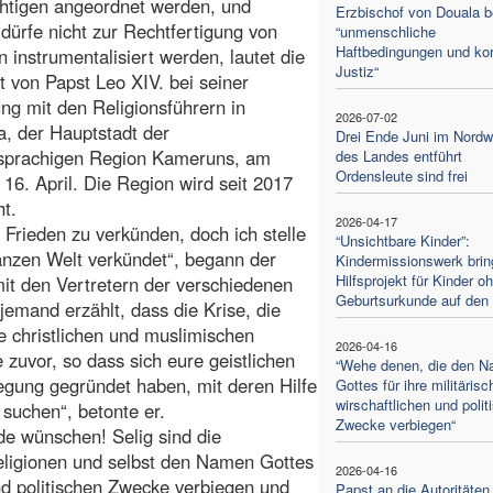
htigen angeordnet werden, und
Erzbischof von Douala b
 dürfe nicht zur Rechtfertigung von
“unmenschliche
Haftbedingungen und kor
en instrumentalisiert werden, lautet die
Justiz“
t von Papst Leo XIV. bei seiner
g mit den Religionsführern in
2026-07-02
, der Hauptstadt der
Drei Ende Juni im Nord
hsprachigen Region Kameruns, am
des Landes entführt
Ordensleute sind frei
 16. April. Die Region wird seit 2017
t.
2026-04-17
 Frieden zu verkünden, doch ich stelle
“Unsichtbare Kinder”:
 ganzen Welt verkündet“, begann der
Kindermissionswerk brin
Hilfsprojekt für Kinder o
mit den Vertretern der verschiedenen
Geburtsurkunde auf den
emand erzählt, dass die Krise, die
 christlichen und muslimischen
2026-04-16
zuvor, so dass sich eure geistlichen
“Wehe denen, die den 
ung gegründet haben, mit deren Hilfe
Gottes für ihre militärisc
wirschaftlichen und polit
 suchen“, betonte er.
Zwecke verbiegen“
rde wünschen! Selig sind die
Religionen und selbst den Namen Gottes
2026-04-16
 und politischen Zwecke verbiegen und
Papst an die Autoritäten 