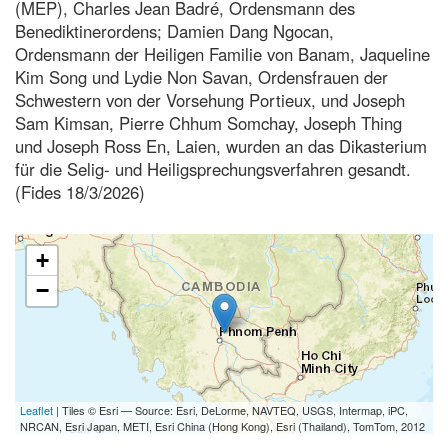
(MEP), Charles Jean Badré, Ordensmann des
Benediktinerordens; Damien Dang Ngocan,
Ordensmann der Heiligen Familie von Banam, Jaqueline
Kim Song und Lydie Non Savan, Ordensfrauen der
Schwestern von der Vorsehung Portieux, und Joseph
Sam Kimsan, Pierre Chhum Somchay, Joseph Thing
und Joseph Ross En, Laien, wurden an das Dikasterium
für die Selig- und Heiligsprechungsverfahren gesandt.
(Fides 18/3/2026)
+
−
Leaflet
| Tiles © Esri — Source: Esri, DeLorme, NAVTEQ, USGS, Intermap, iPC,
NRCAN, Esri Japan, METI, Esri China (Hong Kong), Esri (Thailand), TomTom, 2012