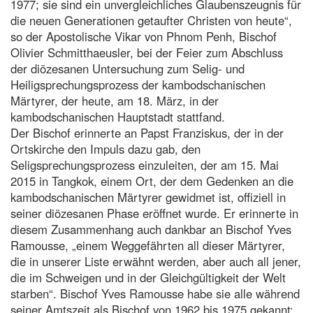
1977; sie sind ein unvergleichliches Glaubenszeugnis für
die neuen Generationen getaufter Christen von heute“,
so der Apostolische Vikar von Phnom Penh, Bischof
Olivier Schmitthaeusler, bei der Feier zum Abschluss
der diözesanen Untersuchung zum Selig- und
Heiligsprechungsprozess der kambodschanischen
Märtyrer, der heute, am 18. März, in der
kambodschanischen Hauptstadt stattfand.
Der Bischof erinnerte an Papst Franziskus, der in der
Ortskirche den Impuls dazu gab, den
Seligsprechungsprozess einzuleiten, der am 15. Mai
2015 in Tangkok, einem Ort, der dem Gedenken an die
kambodschanischen Märtyrer gewidmet ist, offiziell in
seiner diözesanen Phase eröffnet wurde. Er erinnerte in
diesem Zusammenhang auch dankbar an Bischof Yves
Ramousse, „einem Weggefährten all dieser Märtyrer,
die in unserer Liste erwähnt werden, aber auch all jener,
die im Schweigen und in der Gleichgültigkeit der Welt
starben“. Bischof Yves Ramousse habe sie alle während
seiner Amtszeit als Bischof von 1962 bis 1975 gekannt: