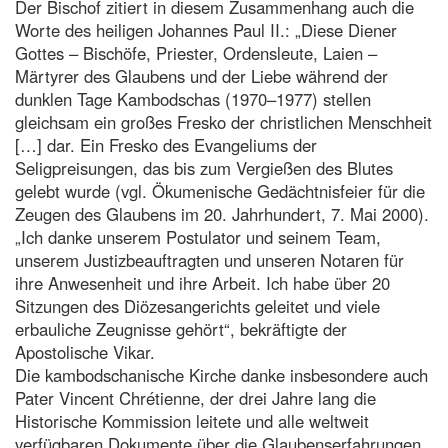
Der Bischof zitiert in diesem Zusammenhang auch die
Worte des heiligen Johannes Paul II.: „Diese Diener
Gottes – Bischöfe, Priester, Ordensleute, Laien –
Märtyrer des Glaubens und der Liebe während der
dunklen Tage Kambodschas (1970–1977) stellen
gleichsam ein großes Fresko der christlichen Menschheit
[…] dar. Ein Fresko des Evangeliums der
Seligpreisungen, das bis zum Vergießen des Blutes
gelebt wurde (vgl. Ökumenische Gedächtnisfeier für die
Zeugen des Glaubens im 20. Jahrhundert, 7. Mai 2000).
„Ich danke unserem Postulator und seinem Team,
unserem Justizbeauftragten und unseren Notaren für
ihre Anwesenheit und ihre Arbeit. Ich habe über 20
Sitzungen des Diözesangerichts geleitet und viele
erbauliche Zeugnisse gehört“, bekräftigte der
Apostolische Vikar.
Die kambodschanische Kirche danke insbesondere auch
Pater Vincent Chrétienne, der drei Jahre lang die
Historische Kommission leitete und alle weltweit
verfügbaren Dokumente über die Glaubenserfahrungen