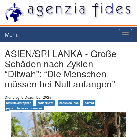
Menu
Toggl
naviga
ASIEN/SRI LANKA - Große
Schäden nach Zyklon
“Ditwah”: “Die Menschen
müssen bei Null anfangen”
Dienstag, 9 Dezember 2025
naturkatastrophen
solidarietät
nächstenliebe
advent
päpstliche missionswerke