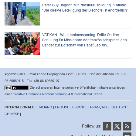
Pater Guy Bognon zur Priesterausbildung in Afrika:
“Die direkte Beteiligung der Bischöfe ist erforderlich”
VATIKAN - Weltmissionssonntag: Dritte On-line-
Schulung für Missionare der französischsprachigen
Länder zur Botschaft von Papst Leo XIV.
Agenzia Fides - Palazzo “de Propaganda Fide” - 00120 - Città del Vaticano Tel. +39-
06-69880115 - Fax +39-06-69880107
Die auf unseren Internetseiten veröffentlichten Inhalte unterliegen
einer
Creative Commons Namensnennung 4.0 International Lizenz
INTERNAZIONALE :
ITALIANO
|
ENGLISH
|
ESPAÑOL
|
FRANÇAIS
| |
DEUTSCH
|
CHINESE
|
Follow us: