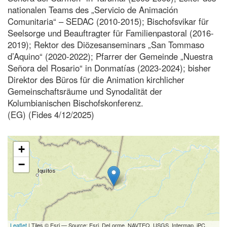
nationalen Teams des „Servicio de Animación
Comunitaria“ – SEDAC (2010-2015); Bischofsvikar für
Seelsorge und Beauftragter für Familienpastoral (2016-
2019); Rektor des Diözesanseminars „San Tommaso
d’Aquino“ (2020-2022); Pfarrer der Gemeinde „Nuestra
Señora del Rosario“ in Donmatías (2023-2024); bisher
Direktor des Büros für die Animation kirchlicher
Gemeinschaftsräume und Synodalität der
Kolumbianischen Bischofskonferenz.
(EG) (Fides 4/12/2025)
+
−
Leaflet
| Tiles © Esri — Source: Esri, DeLorme, NAVTEQ, USGS, Intermap, iPC,