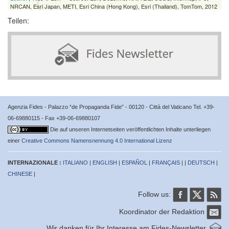
NRCAN, Esri Japan, METI, Esri China (Hong Kong), Esri (Thailand), TomTom, 2012
Teilen:
Agenzia Fides - Palazzo “de Propaganda Fide” - 00120 - Città del Vaticano Tel. +39-
06-69880115 - Fax +39-06-69880107
Die auf unseren Internetseiten veröffentlichten Inhalte unterliegen
einer
Creative Commons Namensnennung 4.0 International Lizenz
INTERNAZIONALE :
ITALIANO
|
ENGLISH
|
ESPAÑOL
|
FRANÇAIS
| |
DEUTSCH
|
CHINESE
|
Follow us:
Koordinator der Redaktion
Wir danken für Ihr Interesse am Fides-Newsletter