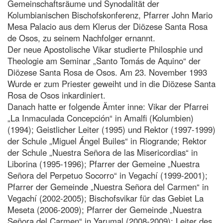
Gemeinschaftsräume und Synodalität der
Kolumbianischen Bischofskonferenz, Pfarrer John Mario
Mesa Palacio aus dem Klerus der Diözese Santa Rosa
de Osos, zu seinem Nachfolger ernannt.
Der neue Apostolische Vikar studierte Philosphie und
Theologie am Seminar „Santo Tomás de Aquino“ der
Diözese Santa Rosa de Osos. Am 23. November 1993
Wurde er zum Priester geweiht und in die Diözese Santa
Rosa de Osos inkardiniert.
Danach hatte er folgende Ämter inne: Vikar der Pfarrei
„La Inmaculada Concepción“ in Amalfi (Kolumbien)
(1994); Geistlicher Leiter (1995) und Rektor (1997-1999)
der Schule „Miguel Ángel Builes“ in Riogrande; Rektor
der Schule „Nuestra Señora de las Misericordias“ in
Liborina (1995-1996); Pfarrer der Gemeine „Nuestra
Señora del Perpetuo Socorro“ in Vegachí (1999-2001);
Pfarrer der Gemeinde „Nuestra Señora del Carmen“ in
Vegachí (2002-2005); Bischofsvikar für das Gebiet La
Meseta (2006-2009); Pfarrer der Gemeinde „Nuestra
Señora del Carmen“ in Yarumal (2008-2009); Leiter des