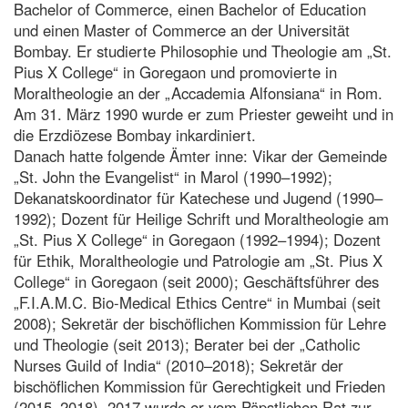
Bachelor of Commerce, einen Bachelor of Education
und einen Master of Commerce an der Universität
Bombay. Er studierte Philosophie und Theologie am „St.
Pius X College“ in Goregaon und promovierte in
Moraltheologie an der „Accademia Alfonsiana“ in Rom.
Am 31. März 1990 wurde er zum Priester geweiht und in
die Erzdiözese Bombay inkardiniert.
Danach hatte folgende Ämter inne: Vikar der Gemeinde
„St. John the Evangelist“ in Marol (1990–1992);
Dekanatskoordinator für Katechese und Jugend (1990–
1992); Dozent für Heilige Schrift und Moraltheologie am
„St. Pius X College“ in Goregaon (1992–1994); Dozent
für Ethik, Moraltheologie und Patrologie am „St. Pius X
College“ in Goregaon (seit 2000); Geschäftsführer des
„F.I.A.M.C. Bio-Medical Ethics Centre“ in Mumbai (seit
2008); Sekretär der bischöflichen Kommission für Lehre
und Theologie (seit 2013); Berater bei der „Catholic
Nurses Guild of India“ (2010–2018); Sekretär der
bischöflichen Kommission für Gerechtigkeit und Frieden
(2015–2018). 2017 wurde er vom Päpstlichen Rat zur