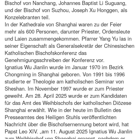
Bischof von Nanchang, Johannes Baptist Li Suguang,
und der Bischof von Suzhou, Joseph Xu Honggen, als
Konzelebranten teil.
In der Kathedrale von Shanghai waren zu der Feier
mehr als 600 Personen, darunter Priester, Ordensleute
und Laien zusammengekommen. Pfarrer Yang Yu las in
seiner Eigenschaft als Generalsekretär der Chinesischen
Katholischen Bischofskonferenz das
Genehmigungsschreiben der Konferenz vor.
Ignatius Wu Jianlin wurde im Januar 1970 im Bezirk
Chongming in Shanghai geboren. Von 1991 bis 1996
studierte er Theologie am katholischen Seminar von
Sheshan. Im November 1997 wurde er zum Priester
geweiht. Am 28. April 2025 wurde er zum Kandidaten
für das Amt des Weihbischofs der katholischen Diözese
Shanghai erwählt. Wie in der heute im Bulletin des
Presseamtes des Heiligen Stuhls veröffentlichten
Nachricht über die Bischofsernennung betont wird, hat
Papst Leo XIV. „am 11. August 2025 Ignatius Wu Jianlin
zum Weihbischof von Shanghai ernannt, nachdem er