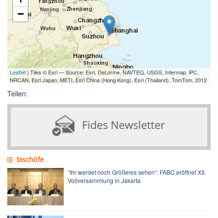
−
Leaflet
| Tiles © Esri — Source: Esri, DeLorme, NAVTEQ, USGS, Intermap, iPC,
NRCAN, Esri Japan, METI, Esri China (Hong Kong), Esri (Thailand), TomTom, 2012
Teilen:
bischöfe
“Ihr werdet noch Größeres sehen“: FABC eröffnet XII.
Vollversammlung in Jakarta