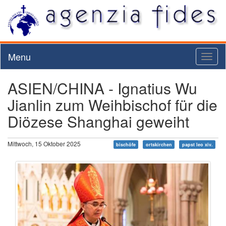
Menu
Toggl
naviga
ASIEN/CHINA - Ignatius Wu
Jianlin zum Weihbischof für die
Diözese Shanghai geweiht
Mittwoch, 15 Oktober 2025
bischöfe
ortskirchen
papst leo xiv.