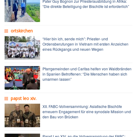
Pater Guy Bognon zur Priesterausbildung in Afrika:
“Die direkte Beteiligung der Bischöfe ist erforderlich”
ortskirchen
“Hier bin ich, sende mich”: Priester- und
Ordensberufungen in Vietnam mit ersten Anzeichen
eines Rückgangs und neuen Wegen
Pfarrgemeinden und Caritas helfen von Waldbränden
in Spanien Betroffenen: “Die Menschen haben sich
umarmen lassen”
papst leo xiv.
XII. FABC-Vollversammlung: Asiatische Bischöfe
erneuern Engagement für eine synodale Mission und
den Bau von Brücken
Papst Leo XIV. an die Vollversammlung der FABC: