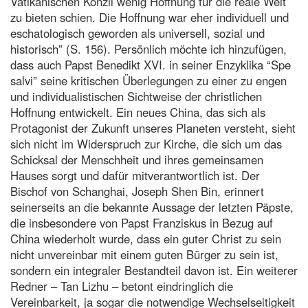
Vatikanischen Konzil wenig Hoffnung für die reale Welt
zu bieten schien. Die Hoffnung war eher individuell und
eschatologisch geworden als universell, sozial und
historisch” (S. 156). Persönlich möchte ich hinzufügen,
dass auch Papst Benedikt XVI. in seiner Enzyklika “Spe
salvi” seine kritischen Überlegungen zu einer zu engen
und individualistischen Sichtweise der christlichen
Hoffnung entwickelt. Ein neues China, das sich als
Protagonist der Zukunft unseres Planeten versteht, sieht
sich nicht im Widerspruch zur Kirche, die sich um das
Schicksal der Menschheit und ihres gemeinsamen
Hauses sorgt und dafür mitverantwortlich ist. Der
Bischof von Schanghai, Joseph Shen Bin, erinnert
seinerseits an die bekannte Aussage der letzten Päpste,
die insbesondere von Papst Franziskus in Bezug auf
China wiederholt wurde, dass ein guter Christ zu sein
nicht unvereinbar mit einem guten Bürger zu sein ist,
sondern ein integraler Bestandteil davon ist. Ein weiterer
Redner – Tan Lizhu – betont eindringlich die
Vereinbarkeit, ja sogar die notwendige Wechselseitigkeit