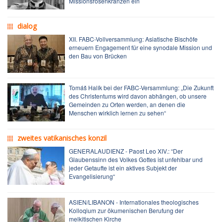
Missionsrosenkränzen ein
dialog
XII. FABC-Vollversammlung: Asiatische Bischöfe
erneuern Engagement für eine synodale Mission und
den Bau von Brücken
Tomáš Halík bei der FABC-Versammlung: „Die Zukunft
des Christentums wird davon abhängen, ob unsere
Gemeinden zu Orten werden, an denen die
Menschen wirklich lernen zu sehen“
zweites vatikanisches konzil
GENERALAUDIENZ - Paost Leo XIV.: “Der
Glaubenssinn des Volkes Gottes ist unfehlbar und
jeder Getaufte ist ein aktives Subjekt der
Evangelisierung“
ASIEN/LIBANON - Internationales theologisches
Kolloqium zur ökumenischen Berufung der
melkitischen Kirche