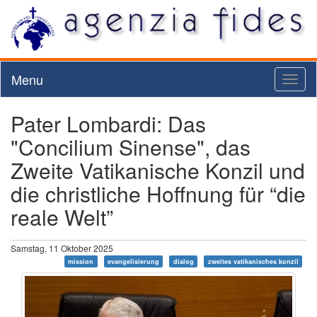
Menu
Toggl
naviga
Pater Lombardi: Das
"Concilium Sinense", das
Zweite Vatikanische Konzil und
die christliche Hoffnung für “die
reale Welt”
Samstag, 11 Oktober 2025
mission
evangelisierung
dialog
zweites vatikanisches konzil