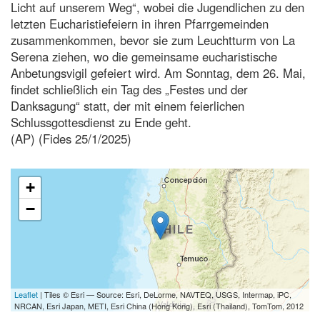
Licht auf unserem Weg“, wobei die Jugendlichen zu den
letzten Eucharistiefeiern in ihren Pfarrgemeinden
zusammenkommen, bevor sie zum Leuchtturm von La
Serena ziehen, wo die gemeinsame eucharistische
Anbetungsvigil gefeiert wird. Am Sonntag, dem 26. Mai,
findet schließlich ein Tag des „Festes und der
Danksagung“ statt, der mit einem feierlichen
Schlussgottesdienst zu Ende geht.
(AP) (Fides 25/1/2025)
+
−
Leaflet
| Tiles © Esri — Source: Esri, DeLorme, NAVTEQ, USGS, Intermap, iPC,
NRCAN, Esri Japan, METI, Esri China (Hong Kong), Esri (Thailand), TomTom, 2012