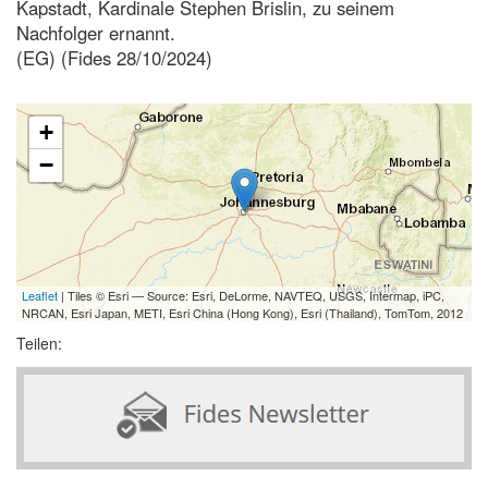
Kapstadt, Kardinale Stephen Brislin, zu seinem
Nachfolger ernannt.
(EG) (Fides 28/10/2024)
+
−
Leaflet
| Tiles © Esri — Source: Esri, DeLorme, NAVTEQ, USGS, Intermap, iPC,
NRCAN, Esri Japan, METI, Esri China (Hong Kong), Esri (Thailand), TomTom, 2012
Teilen: