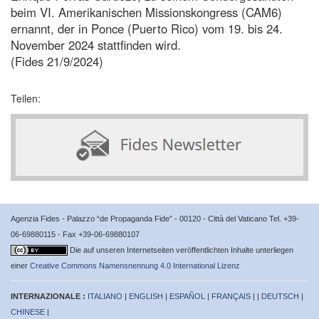
beim VI. Amerikanischen Missionskongress (CAM6)
ernannt, der in Ponce (Puerto Rico) vom 19. bis 24.
November 2024 stattfinden wird.
(Fides 21/9/2024)
Teilen:
Agenzia Fides - Palazzo “de Propaganda Fide” - 00120 - Città del Vaticano Tel. +39-
06-69880115 - Fax +39-06-69880107
Die auf unseren Internetseiten veröffentlichten Inhalte unterliegen
einer
Creative Commons Namensnennung 4.0 International Lizenz
INTERNAZIONALE :
ITALIANO
|
ENGLISH
|
ESPAÑOL
|
FRANÇAIS
| |
DEUTSCH
|
CHINESE
|