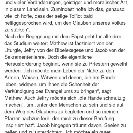
und vieler Veränderungen, geistiger und moralischer Art,
in diesem Land sein. Zumindest hoffe ich das, genauso
wie ich hoffe, dass der selige ToRot bald
heiliggesprochen wird, um den Glauben unseres Volkes
zu stärken“.
Nach der Begegnung mit dem Papst geht für alle drei
das Studium weiter: Mathew ist fasziniert von der
Liturgie, Jeffry von der Bibelexegese und Jacob von der
Sakramentenlehre. Doch die eigentliche
Herausforderung beginnt, wenn sie zu Priestern geweiht
werden: „Ich möchte mein Leben der Nähe zu den
Armen, Waisen, Witwen und denen, die am Rande
leben, widmen, um ihnen die Schönheit der
Verkündigung des Evangeliums zu bringen“, sagt
Mathew. Auch Jeffry möchte sich „die Hände schmutzig
machen“, um „unter den Menschen zu sein und sie auf
dem Weg des Glaubens zu begleiten und so meinem
Pfarrer nachzueifern, der mich zu dieser Berufung
inspiriert hat“. Jacob hingegen träumt davon, Seelen zu
heilen und zu unterrichten: „Ich möchte ein guter