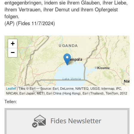
entgegenbringen, indem sie ihrem Glauben, ihrer Liebe,
ihrem Vertrauen, ihrer Demut und ihrem Opfergeist
folgen.
(AP) (Fides 11/7/2024)
+
−
Leaflet
| Tiles © Esri — Source: Esri, DeLorme, NAVTEQ, USGS, Intermap, iPC,
NRCAN, Esri Japan, METI, Esri China (Hong Kong), Esri (Thailand), TomTom, 2012
Teilen: