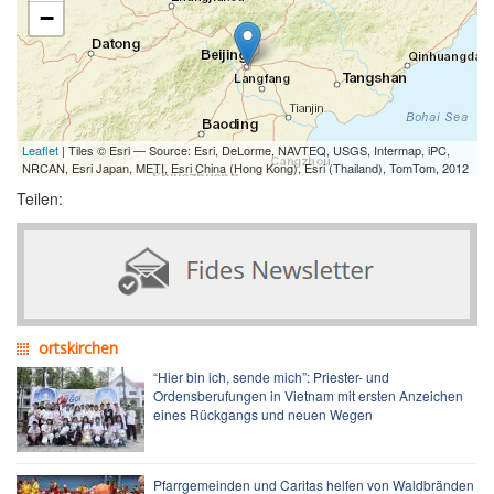
−
Leaflet
| Tiles © Esri — Source: Esri, DeLorme, NAVTEQ, USGS, Intermap, iPC,
NRCAN, Esri Japan, METI, Esri China (Hong Kong), Esri (Thailand), TomTom, 2012
Teilen:
ortskirchen
“Hier bin ich, sende mich”: Priester- und
Ordensberufungen in Vietnam mit ersten Anzeichen
eines Rückgangs und neuen Wegen
Pfarrgemeinden und Caritas helfen von Waldbränden