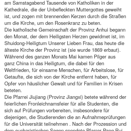
am Samstagabend Tausende von Katholiken in der
Kathedrale, die der Unbefleckten Muttergottes geweiht
ist, und zogen mit brennenden Kerzen durch die Straßen
um die Kirche, um den Rosenkranz zu beten.
Die katholische Gemeinschaft der Provinz Anhui begann
den Monat, der dem Heiligsten Herzen gewidmet ist, im
Shuidong-Heiligtum Unserer Lieben Frau, das heute die
älteste Kirche der Provinz ist (sie wurde 1869 erbaut).
Während des ganzen Monats Mai kamen Pilger aus
ganz China in das Heiligtum, die dabei für den
Weltfrieden, für einsame Menschen, für Arbeitslose, für
Getaufte, die sich von der Kirche entfernt haben, für
Opfer von häuslicher Gewalt und für Familien in Krisen
beteten.
Die Pfarrei Jiujiang (Provinz Jiangxi) betete während der
feierlichen Fronleichnamsfeier für alle Studenten, die
sich auf Prüfungen vorbereiten, insbesondere für
diejenigen, die Studierenden die an Aufnahmeprüfungen
für die Universität teilnehmen . Nach der Prozession und
dem eucharistischen Segen spendete Pfarrer Pang Rui