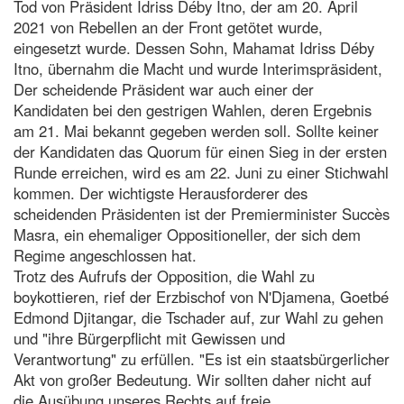
Tod von Präsident Idriss Déby Itno, der am 20. April
2021 von Rebellen an der Front getötet wurde,
eingesetzt wurde. Dessen Sohn, Mahamat Idriss Déby
Itno, übernahm die Macht und wurde Interimspräsident,
Der scheidende Präsident war auch einer der
Kandidaten bei den gestrigen Wahlen, deren Ergebnis
am 21. Mai bekannt gegeben werden soll. Sollte keiner
der Kandidaten das Quorum für einen Sieg in der ersten
Runde erreichen, wird es am 22. Juni zu einer Stichwahl
kommen. Der wichtigste Herausforderer des
scheidenden Präsidenten ist der Premierminister Succès
Masra, ein ehemaliger Oppositioneller, der sich dem
Regime angeschlossen hat.
Trotz des Aufrufs der Opposition, die Wahl zu
boykottieren, rief der Erzbischof von N'Djamena, Goetbé
Edmond Djitangar, die Tschader auf, zur Wahl zu gehen
und "ihre Bürgerpflicht mit Gewissen und
Verantwortung" zu erfüllen. "Es ist ein staatsbürgerlicher
Akt von großer Bedeutung. Wir sollten daher nicht auf
die Ausübung unseres Rechts auf freie