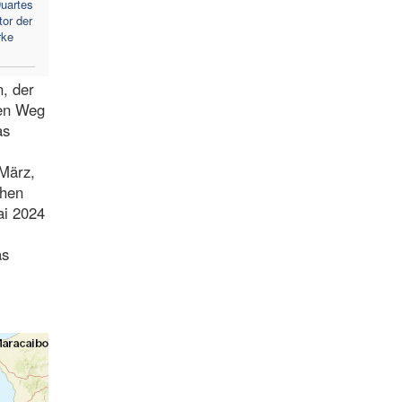
Duartes
tor der
rke
n, der
den Weg
as
 März,
chen
ai 2024
as