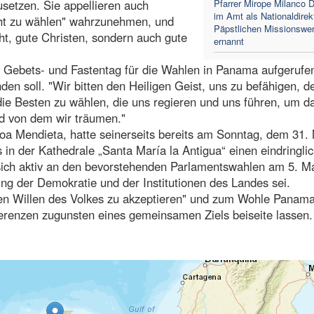
setzen. Sie appellieren auch
Pfarrer Mirope Milanco 
im Amt als Nationaldirek
icht zu wählen" wahrzunehmen, und
Päpstlichen Missionswe
ht, gute Christen, sondern auch gute
ernannt
em Gebets- und Fastentag für die Wahlen in Panama aufgerufe
nden soll. "Wir bitten den Heiligen Geist, uns zu befähigen, 
 die Besten zu wählen, die uns regieren und uns führen, um d
d von dem wir träumen."
a Mendieta, hatte seinerseits bereits am Sonntag, dem 31.
 in der Kathedrale „Santa María la Antigua“ einen eindringli
, sich aktiv an den bevorstehenden Parlamentswahlen am 5. M
kung der Demokratie und der Institutionen des Landes sei.
"den Willen des Volkes zu akzeptieren" und zum Wohle Panam
ferenzen zugunsten eines gemeinsamen Ziels beiseite lassen.