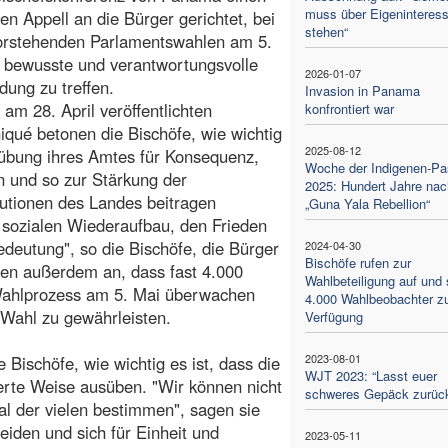
muss über Eigeninteres
en Appell an die Bürger gerichtet, bei
stehen“
orstehenden Parlamentswahlen am 5.
 bewusste und verantwortungsvolle
2026-01-07
dung zu treffen.
Invasion in Panama
 am 28. April veröffentlichten
konfrontiert war
ué betonen die Bischöfe, wie wichtig
2025-08-12
Ausübung ihres Amtes für Konsequenz,
Woche der Indigenen-Pas
en und so zur Stärkung der
2025: Hundert Jahre nac
tutionen des Landes beitragen
„Guna Yala Rebellion“
sozialen Wiederaufbau, den Frieden
deutung", so die Bischöfe, die Bürger
2024-04-30
Bischöfe rufen zur
gen außerdem an, dass fast 4.000
Wahlbeteiligung auf und 
Wahlprozess am 5. Mai überwachen
4.000 Wahlbeobachter z
 Wahl zu gewährleisten.
Verfügung
2023-08-01
 Bischöfe, wie wichtig es ist, dass die
WJT 2023: “Lasst euer
ierte Weise ausüben. "Wir können nicht
schweres Gepäck zurüc
al der vielen bestimmen", sagen sie
eiden und sich für Einheit und
2023-05-11