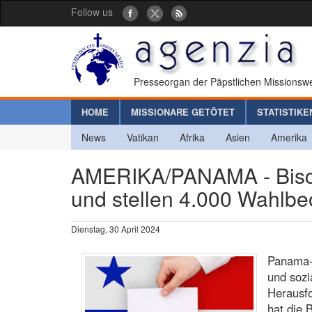
Follow us
Presseorgan der Päpstlichen Missionswe
HOME
MISSIONARE GETÖTET
STATISTIKE
News
Vatikan
Afrika
Asien
Amerika
AMERIKA/PANAMA - Bischö
und stellen 4.000 Wahlbe
Dienstag, 30 April 2024
Panama-S
und sozi
Herausfo
hat die 