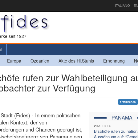
ITALIANO
EN
rke seit 1927
N
Europa
Ozeanien
Akte des Hl.Stuhls
Ernennung
N
fe rufen zur Wahlbeteiligung a
obachter zur Verfügung
ortskirchen
tadt (Fides) - In einem politischen
PANAMA
alen Kontext, der von
2026-07-06
rderungen und Chancen geprägt ist,
Bischöfe rufen zu nation
Bischofskonferenz von Panama einen
Aussöhnung auf: “Geme