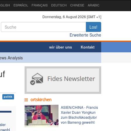
GLISH
ESPAÑOL
FRANÇAIS
DEUTSCH
CHINESE
ARABIC
Donnerstag, 6 August 2026 [GMT +1]
Los!
Erweiterte Suche
wir über uns
Kontakt
ews Analysis
uf
politik
ortskirchen
ASIEN/CHINA - Francis
Xavier Duan Yongkun
zum Bischofskoadjutor
von Bameng geweiht
aler
inwohl