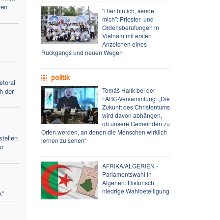
sen
“Hier bin ich, sende
mich”: Priester- und
Ordensberufungen in
Vietnam mit ersten
Anzeichen eines
Rückgangs und neuen Wegen
politik
toral
Tomáš Halík bei der
h der
FABC-Versammlung: „Die
Zukunft des Christentums
wird davon abhängen,
ob unsere Gemeinden zu
Orten werden, an denen die Menschen wirklich
stellen
lernen zu sehen“
ur
AFRIKA/ALGERIEN -
Parlamentswahl in
Algerien: Historisch
niedrige Wahlbeteiligung
k”