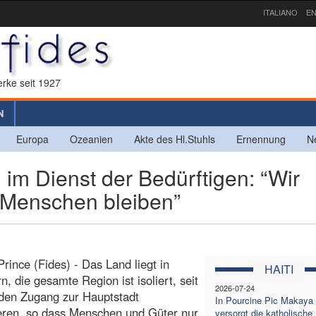
ITALIANO
EN
rke seit 1927
N
Europa
Ozeanien
Akte des Hl.Stuhls
Ernennung
N
im Dienst der Bedürftigen: “Wir
 Menschen bleiben”
Prince (Fides) - Das Land liegt in
HAITI
, die gesamte Region ist isoliert, seit
2026-07-24
den Zugang zur Hauptstadt
In Pourcine Pic Makaya
ieren, so dass Menschen und Güter nur
versorgt die katholische