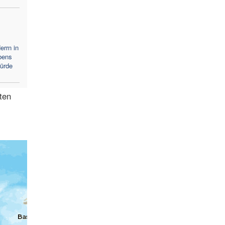
errn in
bens
Würde
sten