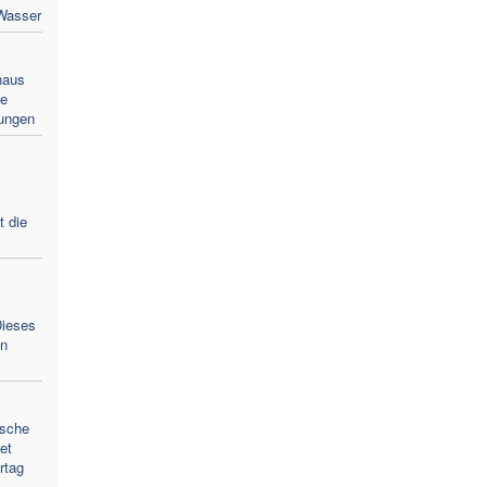
Wasser
haus
ie
lungen
 die
Dieses
en
ische
et
rtag