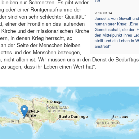
Es bleiben nur Schmerzen. Es gibt weder
hung oder einer Röntgenaufnahme der
2026-03-14
er sind von sehr schlechter Qualität."
Jenseits von Gewalt und
ti, einer der Frontlinien des laufenden
humanitärer Krise: „Eine
Gemeinschaft, die den H
r Kirche und der missionarischen Kirche
den Mittelpunkt ihres Le
rn, in denen Krieg herrscht, so
stellt und ein Leben in 
n an der Seite der Menschen bleiben
anstrebt“
Gottes und des Menschen bezeugen,
, nicht allein ist. Wir müssen uns in den Dienst de Bedürftig
n zu sagen, dass ihr Leben einen Wert hat“.