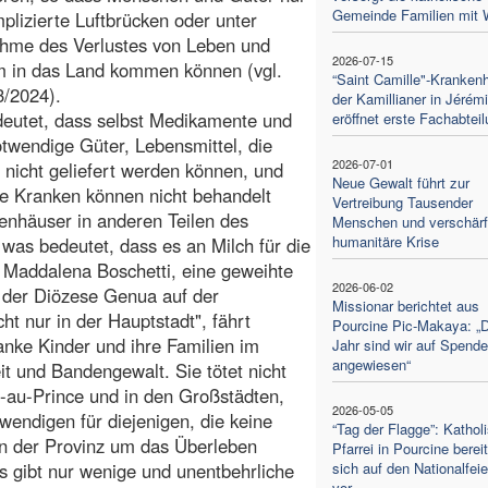
Gemeinde Familien mit 
plizierte Luftbrücken oder unter
ahme des Verlustes von Leben und
2026-07-15
m in das Land kommen können (vgl.
“Saint Camille"-Kranken
3/2024).
der Kamillianer in Jérém
eutet, dass selbst Medikamente und
eröffnet erste Fachabtei
twendige Güter, Lebensmittel, die
2026-07-01
 nicht geliefert werden können, und
Neue Gewalt führt zur
Die Kranken können nicht behandelt
Vertreibung Tausender
enhäuser in anderen Teilen des
Menschen und verschärft
humanitäre Krise
 was bedeutet, dass es an Milch für die
 Maddalena Boschetti, eine geweihte
2026-06-02
n der Diözese Genua auf der
Missionar berichtet aus
icht nur in der Hauptstadt", fährt
Pourcine Pic-Makaya: „
anke Kinder und ihre Familien im
Jahr sind wir auf Spend
angewiesen“
t und Bandengewalt. Sie tötet nicht
-au-Prince und in den Großstädten,
2026-05-05
endigen für diejenigen, die keine
“Tag der Flagge”: Kathol
en der Provinz um das Überleben
Pfarrei in Pourcine bereit
s gibt nur wenige und unentbehrliche
sich auf den Nationalfeie
vor