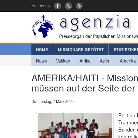
Follow us
Presseorgan der Päpstlichen Missionswe
HOME
MISSIONARE GETÖTET
STATISTIKE
News
Vatikan
Afrika
Asien
Amerika
AMERIKA/HAITI - Mission 
müssen auf der Seite der
Donnerstag, 7 März 2024
Port au 
Trümmern
Banden 
kontroll