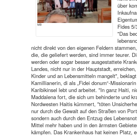
über kom
Inkaufn
Eigentu
MB
Fides 5/
"Das bed
lebensno
nicht direkt von den eigenen Feldern stammen,
die, die geliefert werden, sind immer teurer. 
werden oder sogar besser ausgestattete Krank
Landes, nicht nur in der Hauptstadt, erreichen,
Kinder und an Lebensmitteln mangelt", beklagt
Kamillianerin, di als „Fidei donum“-Missionari
Karibikinsel lebt und arbeitet. "In ganz Haiti, n
Maddalena fort, die sich um behinderte und kr
Nordwesten Haitis kümmert, "töten Unsicherhei
nur durch die Gewalt auf den Straßen von Port
sondern auch durch den Entzug des Lebensnotw
Mittel mehr haben und in den ärmsten Gebiet
kämpfen. Das Krankenhaus hat keinen Platz, e