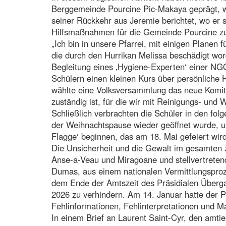
Berggemeinde Pourcine Pic-Makaya geprägt, w
seiner Rückkehr aus Jeremie berichtet, wo er s
Hilfsmaßnahmen für die Gemeinde Pourcine zu p
„Ich bin in unsere Pfarrei, mit einigen Planen 
die durch den Hurrikan Melissa beschädigt wor
Begleitung eines ‚Hygiene-Experten‘ einer NG
Schülern einen kleinen Kurs über persönliche
wählte eine Volksversammlung das neue Komit
zuständig ist, für die wir mit Reinigungs- un
Schließlich verbrachten die Schüler in den fol
der Weihnachtspause wieder geöffnet wurde, un
Flagge‘ beginnen, das am 18. Mai gefeiert wird!
Die Unsicherheit und die Gewalt im gesamten z
Anse-a-Veau und Miragoane und stellvertretend
Dumas, aus einem nationalen Vermittlungsprozes
dem Ende der Amtszeit des Präsidialen Übergan
2026 zu verhindern. Am 14. Januar hatte der 
Fehlinformationen, Fehlinterpretationen und 
In einem Brief an Laurent Saint-Cyr, den amti