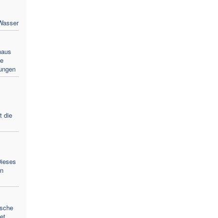
Wasser
haus
ie
lungen
 die
Dieses
en
ische
et