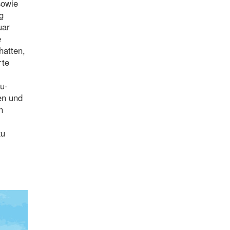
sowie
g
uar
e
hatten,
rte
u-
en und
n
zu