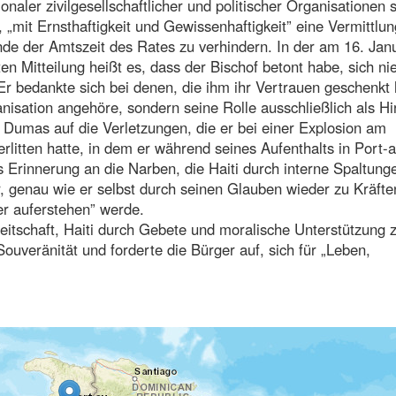
aler zivilgesellschaftlicher und politischer Organisationen 
 „mit Ernsthaftigkeit und Gewissenhaftigkeit” eine Vermittlun
e der Amtszeit des Rates zu verhindern. In der am 16. Jan
en Mitteilung heißt es, dass der Bischof betont habe, sich ni
Er bedankte sich bei denen, die ihm ihr Vertrauen geschenkt 
anisation angehöre, sondern seine Rolle ausschließlich als Hi
 Dumas auf die Verletzungen, die er bei einer Explosion am
litten hatte, in dem er während seines Aufenthalts in Port-a
s Erinnerung an die Narben, die Haiti durch interne Spaltung
r, genau wie er selbst durch seinen Glauben wieder zu Kräfte
er auferstehen” werde.
eitschaft, Haiti durch Gebete und moralische Unterstützung 
Souveränität und forderte die Bürger auf, sich für „Leben,