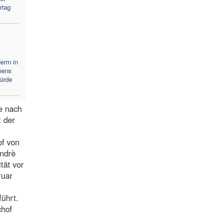
rtag
errn in
bens
Würde
ie nach
t der
of von
Andrè
tät vor
ruar
ührt.
chof