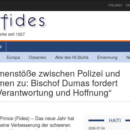
ITALIANO
EN
rke seit 1927
N
Europa
Ozeanien
Akte des Hl.Stuhls
Ernennung
N
enstöße zwischen Polizei und
en zu: Bischof Dumas fordert
Verantwortung und Hoffnung“
Prince (Fides) – Das neue Jahr hat
HAITI
keine Verbesserung der schweren
2026-07-24