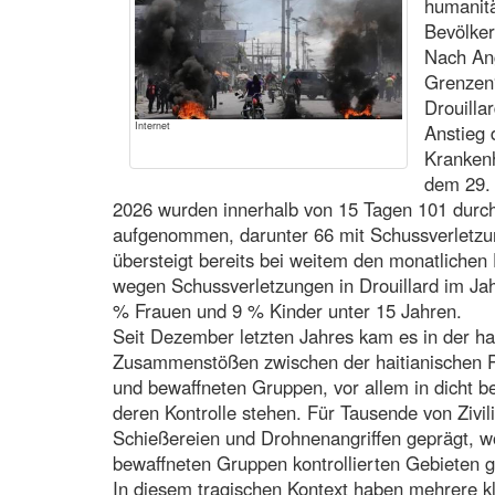
humanitä
Bevölker
Nach An
Grenzen“
Drouilla
Internet
Anstieg 
Krankenh
dem 29.
2026 wurden innerhalb von 15 Tagen 101 durch
aufgenommen, darunter 66 mit Schussverletzu
übersteigt bereits bei weitem den monatlichen
wegen Schussverletzungen in Drouillard im Ja
% Frauen und 9 % Kinder unter 15 Jahren.
Seit Dezember letzten Jahres kam es in der ha
Zusammenstößen zwischen der haitianischen Pol
und bewaffneten Gruppen, vor allem in dicht be
deren Kontrolle stehen. Für Tausende von Zivilis
Schießereien und Drohnenangriffen geprägt, w
bewaffneten Gruppen kontrollierten Gebieten g
In diesem tragischen Kontext haben mehrere k