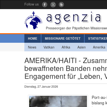
Follow us
Presseorgan der Päpstlichen Missionswe
HOME
MISSIONARE GETÖTET
STATISTIKE
News
Vatikan
Afrika
Asien
Amerika
AMERIKA/HAITI - Zusamm
bewaffneten Banden nehm
Engagement für „Leben, 
Dienstag, 27 Januar 2026
Port-au-
bislang 