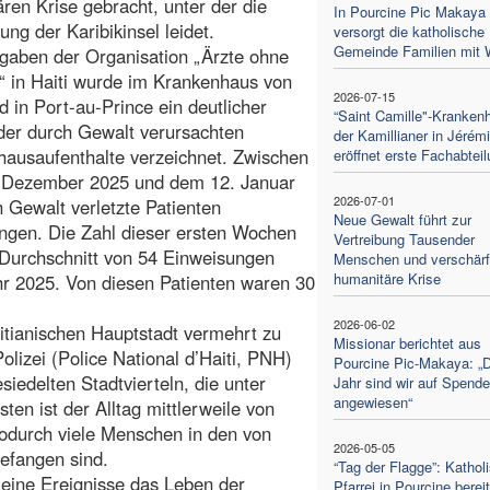
ren Krise gebracht, unter der die
In Pourcine Pic Makaya
ung der Karibikinsel leidet.
versorgt die katholische
Gemeinde Familien mit 
gaben der Organisation „Ärzte ohne
 in Haiti wurde im Krankenhaus von
2026-07-15
rd in Port-au-Prince ein deutlicher
“Saint Camille"-Kranken
der durch Gewalt verursachten
der Kamillianer in Jérém
ausaufenthalte verzeichnet. Zwischen
eröffnet erste Fachabtei
 Dezember 2025 und dem 12. Januar
2026-07-01
 Gewalt verletzte Patienten
Neue Gewalt führt zur
ngen. Die Zahl dieser ersten Wochen
Vertreibung Tausender
 Durchschnitt von 54 Einweisungen
Menschen und verschärft
humanitäre Krise
hr 2025. Von diesen Patienten waren 30
2026-06-02
itianischen Hauptstadt vermehrt zu
Missionar berichtet aus
izei (Police National d’Haiti, PNH)
Pourcine Pic-Makaya: „
siedelten Stadtvierteln, die unter
Jahr sind wir auf Spend
angewiesen“
ten ist der Alltag mittlerweile von
odurch viele Menschen in den von
2026-05-05
efangen sind.
“Tag der Flagge”: Kathol
leine Ereignisse das Leben der
Pfarrei in Pourcine bereit