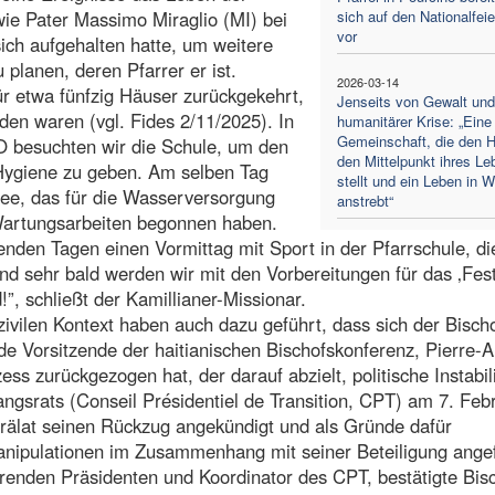
ie Pater Massimo Miraglio (MI) bei
sich auf den Nationalfeie
vor
ich aufgehalten hatte, um weitere
lanen, deren Pfarrer er ist.
2026-03-14
für etwa fünfzig Häuser zurückgekehrt,
Jenseits von Gewalt und
den waren (vgl. Fides 2/11/2025). In
humanitärer Krise: „Eine
Gemeinschaft, die den H
O besuchten wir die Schule, um den
den Mittelpunkt ihres Le
 Hygiene zu geben. Am selben Tag
stellt und ein Leben in 
ee, das für die Wasserversorgung
anstrebt“
d Wartungsarbeiten begonnen haben.
genden Tagen einen Vormittag mit Sport in der Pfarrschule, d
d sehr bald werden wir mit den Vorbereitungen für das ‚Fes
”, schließt der Kamillianer-Missionar.
ivilen Kontext haben auch dazu geführt, dass sich der Bisch
e Vorsitzende der haitianischen Bischofskonferenz, Pierre-
s zurückgezogen hat, der darauf abzielt, politische Instabili
gsrats (Conseil Présidentiel de Transition, CPT) am 7. Feb
Prälat seinen Rückzug angekündigt und als Gründe dafür
Manipulationen im Zusammenhang mit seiner Beteiligung angef
erenden Präsidenten und Koordinator des CPT, bestätigte Bis