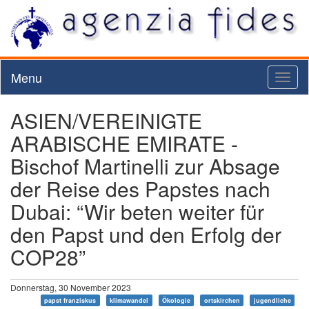
Menu
Toggl
naviga
ASIEN/VEREINIGTE
ARABISCHE EMIRATE -
Bischof Martinelli zur Absage
der Reise des Papstes nach
Dubai: “Wir beten weiter für
den Papst und den Erfolg der
COP28”
Donnerstag, 30 November 2023
papst franziskus
klimawandel
Ökologie
ortskirchen
jugendliche