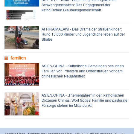
Schwangerschaften: Das Engagement der
katholischen Glaubensgemeinschaft
AFRIKA/MALAWI - Das Drama der Straßenkinder:
Rund 15.000 Kinder und Jugendliche leben auf der
Straße
familien
ASIEN/CHINA - Katholische Gemeinden besuchen
Familien von Priestern und Ordensfrauen vor dem
chinesischen Neujahrsfest
ASIEN/CHINA - „Themenjahre“ in den katholischen
Diözesen Chinas: Wort Gottes, Familie und pastorale
Fürsorge stehen im Mittelpunkt
Agenzia Fides - Palazzo “de Propaganda Fide” - 00120 - Città del Vaticano Tel. +39-