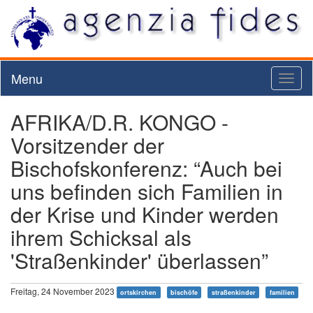
Menu
Toggl
naviga
AFRIKA/D.R. KONGO -
Vorsitzender der
Bischofskonferenz: “Auch bei
uns befinden sich Familien in
der Krise und Kinder werden
ihrem Schicksal als
'Straßenkinder' überlassen”
Freitag, 24 November 2023
ortskirchen
bischöfe
straßenkinder
familien