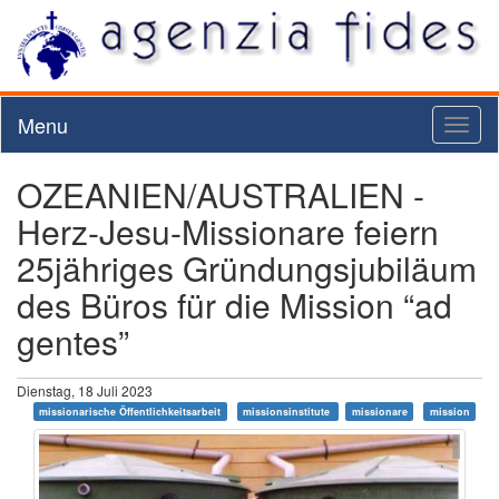
Menu
Toggl
naviga
OZEANIEN/AUSTRALIEN -
Herz-Jesu-Missionare feiern
25jähriges Gründungsjubiläum
des Büros für die Mission “ad
gentes”
Dienstag, 18 Juli 2023
missionarische Öffentlichkeitsarbeit
missionsinstitute
missionare
mission