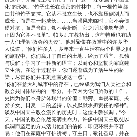
化”的形象。“竹子生长在茂密的竹林中，每一根竹竿都
由其他竹子支撑。它从不孤立生长，也不靠压倒别人而
成长，而是在一起成长。……当强风来临时，它不会僵
硬对抗，而是弯曲，却不会折断。它之所以能够坚持，
正因为它并不孤单”。帕多瓦主教指出，这些特质也有助
于人们理解“教会的奥迹”。他对聚集在教堂中的许多华
人说道，“你们许多人，多年来一直生活在两个世界之间
的旅程中。你们离开了自己的土地，经历了艰辛、孤独
与误解；学习了一种新的语言；以耐心和坚韧为家庭建
立生活。在这个过程中，你们逐渐成为了活生生的桥
梁，尽管你们并未刻意宣扬这一点”。
“你们在意大利城市中的存在，已经成为我们人类社会和
教会共同体结构的一部分。不仅因为你们所做的工作，
更因为你们本身所体现出的价值：勤劳、重视家庭、关
爱子女、日复一日的坚持，以及默默承担责任的精神”。
谈及中国天主教会漫长的历史时，这位主教强调，“今
天，中国的教会依然充满生命力。许多中国天主教徒以
低调而坚定的方式活出他们的信仰，即便环境并不容
易：他们在家庭中守护祈祷，守主日，敬礼圣母，并在