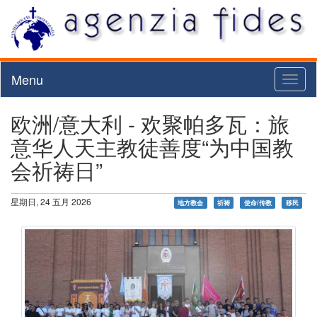
Menu
Toggl
naviga
欧洲/意大利 - 欢聚帕多瓦：旅
意华人天主教徒善度“为中国教
会祈祷日”
星期日, 24 五月 2026
地方教会
祈祷
使命/传教
移民