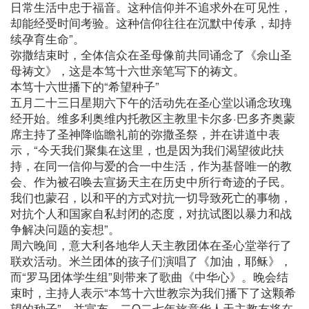
日常生活中忠于福音。这种信仰并不追求外在可见性，
却能经受时间考验。这种信仰往往在沉默中传承，却持
续孕育生命”。
弥撒结束时，全体信众在圣母像前共同诵念了《佘山圣
母祷文》，这是本笃十六世亲笔写下的祷文。
本笃十六世播下的“希望种子”
五月二十三日星期六下午的活动先在圣心堂以诵念玫瑰
经开始。维多利奥维内托教区主教里卡尔多·巴多齐奥蒙
席主持了圣神降临瞻礼前的弥撒圣祭，并在讲道中表
示，“今天我们聚集在这里，也是因为我们渴望彼此扶
持，在同一信仰与爱的合一中生活，作为基督唯一的教
会、作为被召唤去宣扬天主在历史中所行奇迹的子民。
我们也蒙召，以和平的方式对抗一切导致死亡的事物，
对抗个人和国家自私封闭的态度，对抗试图以暴力和战
争解决问题的妄想”。
周六晚间，意大利各地华人天主教团体在圣心堂举行了
联欢活动。米兰团体的孩子们演唱了《加油，耶稣》，
而“罗马团体学生组”则带来了歌曲《中华心》。晚会结
束时，主持人表示“本笃十六世教宗为我们播下了这颗希
望的种子”。并宣布，二O二七年旅意华人天主教友将在