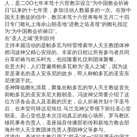
人，是二OO七年本笃十六世教宗设立“为中国教会祈祷
日”以来的十七年里，参加活动人数最多的一次。在致中
国天主教徒的信中，教宗本笃十六世将每年五月二十四
日专门敬礼上海佘山朝圣地“进教之佑圣母”的瞻礼指定
为“为中国教会祈祷日”。
在“圣人之城”受到款待
主持本届活动的是帕多瓦与特雷维索华人天主教团体神
师冯波神父精心安排的。丰富的日程让所有参与者共同
分享祈祷与欢乐时光，包括隆重礼仪和团体聚餐。
在意大利，人们普遍将帕多瓦称为“圣人之城”，因为这
里是著名的圣人安东尼的故乡，即人称帕多瓦的圣安东
尼便源于此。
圣神降临瞻礼清晨，聚集在帕多瓦的华人天主教徒首先
前帕多瓦的圣安东尼大殿朝圣。冯波神父简要介绍了这
位方济各会圣人及圣殿的历史，众人祈祷并划十字圣号
后，在本堂司铎达尼埃拉·马兰戈神父带领下前往圣心堂
朝圣。圣心堂也是本次活动真正的核心场所。罗马教区
移民事务负责人，圣座福音传播部初传和新地方教会部
海外华人天主教团体负责人墨朗神父等参与。
讲道中，齐波拉主教引用了“竹子”这一“深深属于中国文