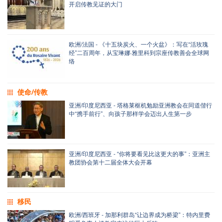
开启传教见证的大门
欧洲/法国 - 《十五块炭火、一个火盆》：写在“活玫瑰
经”二百周年，从宝琳娜·雅里科到宗座传教善会全球网
络
使命/传教
亚洲/印度尼西亚 - 塔格莱枢机勉励亚洲教会在同道偕行
中“携手前行”、向孩子那样学会迈出人生第一步
亚洲/印度尼西亚 - “你将要看见比这更大的事”：亚洲主
教团协会第十二届全体大会开幕
移民
欧洲/西班牙 - 加那利群岛“让边界成为桥梁”：特内里费