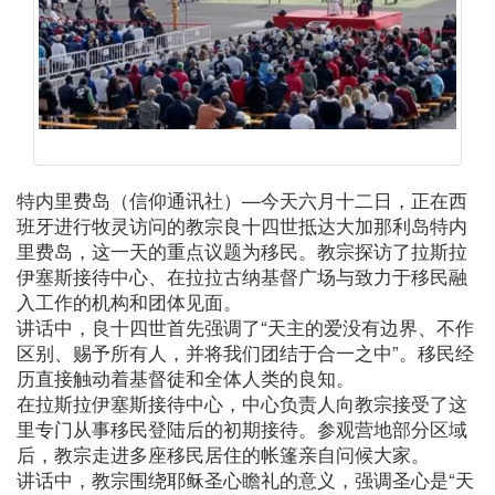
特内里费岛（信仰通讯社）—今天六月十二日，正在西
班牙进行牧灵访问的教宗良十四世抵达大加那利岛特内
里费岛，这一天的重点议题为移民。教宗探访了拉斯拉
伊塞斯接待中心、在拉拉古纳基督广场与致力于移民融
入工作的机构和团体见面。
讲话中，良十四世首先强调了“天主的爱没有边界、不作
区别、赐予所有人，并将我们团结于合一之中”。移民经
历直接触动着基督徒和全体人类的良知。
在拉斯拉伊塞斯接待中心，中心负责人向教宗接受了这
里专门从事移民登陆后的初期接待。参观营地部分区域
后，教宗走进多座移民居住的帐篷亲自问候大家。
讲话中，教宗围绕耶稣圣心瞻礼的意义，强调圣心是“天