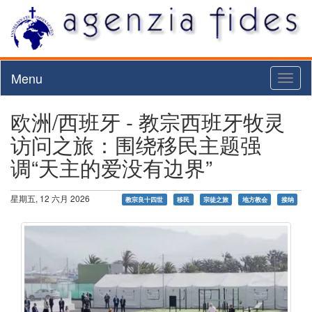
Menu
Toggl
naviga
欧洲/西班牙 - 教宗西班牙牧灵
访问之旅：围绕移民主题强
调“天主的爱没有边界”
星期五, 12 六月 2026
教宗良十四世
移民
宗徒之旅
地方教会
接纳