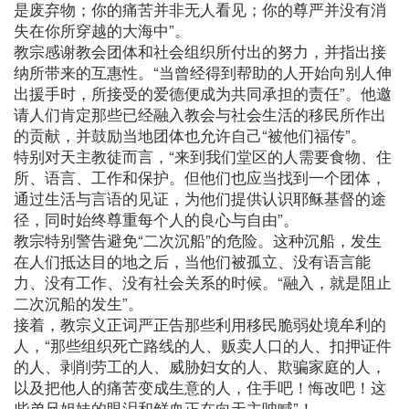
是废弃物；你的痛苦并非无人看见；你的尊严并没有消
失在你所穿越的大海中”。
教宗感谢教会团体和社会组织所付出的努力，并指出接
纳所带来的互惠性。“当曾经得到帮助的人开始向别人伸
出援手时，所接受的爱德便成为共同承担的责任”。他邀
请人们肯定那些已经融入教会与社会生活的移民所作出
的贡献，并鼓励当地团体也允许自己“被他们福传”。
特别对天主教徒而言，“来到我们堂区的人需要食物、住
所、语言、工作和保护。但他们也应当找到一个团体，
通过生活与言语的见证，为他们提供认识耶稣基督的途
径，同时始终尊重每个人的良心与自由”。
教宗特别警告避免“二次沉船”的危险。这种沉船，发生
在人们抵达目的地之后，当他们被孤立、没有语言能
力、没有工作、没有社会关系的时候。“融入，就是阻止
二次沉船的发生”。
接着，教宗义正词严正告那些利用移民脆弱处境牟利的
人，“那些组织死亡路线的人、贩卖人口的人、扣押证件
的人、剥削劳工的人、威胁妇女的人、欺骗家庭的人，
以及把他人的痛苦变成生意的人，住手吧！悔改吧！这
些弟兄姐妹的眼泪和鲜血正在向天主呐喊”！