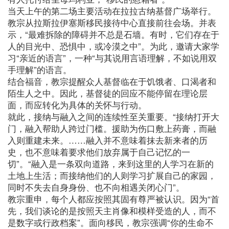
当天上午的第二场主要活动在拉拉古纳基督广场举行。
教宗从拉斯拉伊塞斯移民接待中心直接前往会场。并表
示，“最难拆除的障碍并不总是石墙。有时，它们存在于
人的目光中、恐惧中，或冷漠之中”。为此，邀请大家学
习“亲近的语言”，一种“与其说用言语理解，不如说用双
手理解”的语言。
结合福音，教宗提醒众人基督临在于饥饿者、口渴者和
陌生人之中。因此，基督徒的回应不能停留在理论层
面，而应转化为具体的关怀与行动。
就此，接纳与融入之间的连续性至关重要。“接纳打开大
门，融入帮助人跨过门槛。援助为伤口敷上药膏，而融
入则重建未来。……融入并不意味着抹去新来者的历
史，也不意味着要求他们放弃属于自己记忆的一
切”。“融入是一条双向道路，来到这里的人学习在新的
土地上生活；而接纳他们的人则学习扩展自己的家园，
同时不失去自身身份、也不向相遇关闭心门”。
教宗重申，每个人都应按照其固有尊严被认识。因为“首
先，我们谈论的是按照天主肖像和模样受造的人，而不
是数字或行政档案”。面向移民，教宗强调“你的生命不