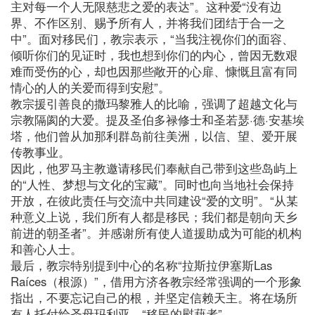
主对每一个人无限慈悲之爱的表达”。这种爱“没有边
界、不作区别、赐予所有人，并将我们团结于合一之
中”。面对移民们，教宗表示，“当我注视你们的面容、
倾听你们的见证时，我也想到你们的内心，曾因无数艰
难而受伤的心，却也因那些敞开的心扉、慷慨且富有同
情心的人的关爱而得到安慰”。
教宗援引善良的撒玛黎雅人的比喻，强调了超越文化与
宗教隔阂的大爱。提及圣伯多禄修士和圣若瑟·德·安基埃
塔，他们曾从加那利群岛前往美洲，以信、望、爱开展
传教事业。
因此，他罗马主教邀请移民们奉献自己带到这些岛屿上
的“人性、梦想与文化的宝藏”。同时也向当地社会保持
开放，在彼此责任与交流中共同建设“爱的文明”。“从某
种意义上说，我们所有人都是移民；我们都是朝向天乡
前进的朝圣者”。并感谢所有使人道援助成为可能的机构
和善心人士。
最后，教宗特别提到中心的名称“拉斯拉伊塞斯Las
Raíces（根源）”，借用方济各教宗经常强调的一个形象
指出，不要忘记自己的根，并坚定信赖天主。将在场所
有人托付给圣母玛利亚，“移民的慰藉者”。