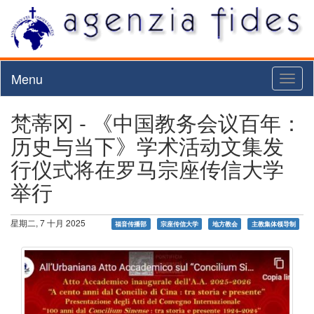
Menu
Toggl
naviga
梵蒂冈 - 《中国教务会议百年：
历史与当下》学术活动文集发
行仪式将在罗马宗座传信大学
举行
星期二, 7 十月 2025
福音传播部
宗座传信大学
地方教会
主教集体领导制