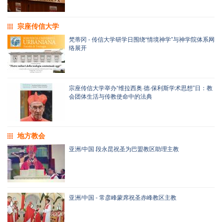
宗座传信大学
梵蒂冈 - 传信大学研学日围绕“情境神学”与神学院体系网
络展开
宗座传信大学举办“维拉西奥·德·保利斯学术思想”日：教
会团体生活与传教使命中的法典
地方教会
亚洲/中国 段永昆祝圣为巴盟教区助理主教
亚洲/中国 - 常彦峰蒙席祝圣赤峰教区主教