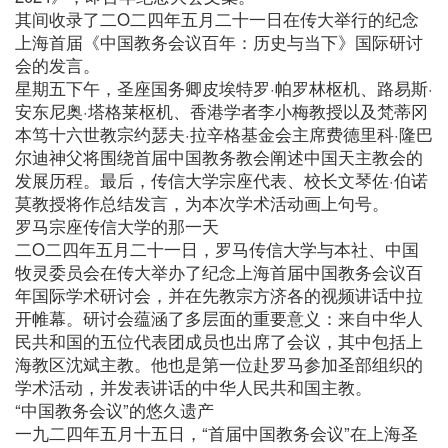
其间收录了二O二四年五月二十一日在传大举行的纪念
上海首届《中国教务会议百年：历史与当下》国际研讨
会的发言。
星期五下午，圣座国务卿皮埃特罗·帕罗林枢机、路易斯·
安东尼奥·塔格莱枢机、香港学者李小梅教授以及梵蒂冈
本笃十六世教宗约瑟夫·拉辛格基金会主席费德里科·隆巴
尔迪神父将围绕首届中国教务教会阐述中国天主教会的
发展历程。最后，传信大学宗座代表、校长文琴佐·伯诺
莫教授将作总结发言，为本次学术活动画上句号。
罗马宗座传信大学的那一天
二O二四年五月二十一日，罗马传信大学与本社、中国
牧灵委员会在传大举办了纪念上海首届中国教务会议百
年国际学术研讨会，并在先教宗方济各的视频讲话中拉
开帷幕。研讨会蕴涵了多层面的重要意义：来自中华人
民共和国的五位代表团成员也出席了会议，其中包括上
海教区沈斌主教。他也是第一位赴罗马参加圣部组织的
学术活动，并发表讲话的中华人民共和国主教。
“中国教务会议”的悠久遗产
一九二四年五月十五日，“首届中国教务会议”在上海圣