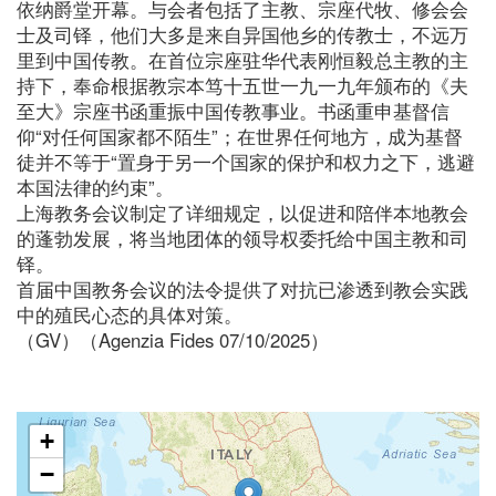
依纳爵堂开幕。与会者包括了主教、宗座代牧、修会会
士及司铎，他们大多是来自异国他乡的传教士，不远万
里到中国传教。在首位宗座驻华代表刚恒毅总主教的主
持下，奉命根据教宗本笃十五世一九一九年颁布的《夫
至大》宗座书函重振中国传教事业。书函重申基督信
仰“对任何国家都不陌生”；在世界任何地方，成为基督
徒并不等于“置身于另一个国家的保护和权力之下，逃避
本国法律的约束”。
上海教务会议制定了详细规定，以促进和陪伴本地教会
的蓬勃发展，将当地团体的领导权委托给中国主教和司
铎。
首届中国教务会议的法令提供了对抗已渗透到教会实践
中的殖民心态的具体对策。
（GV）（Agenzia Fides 07/10/2025）
+
−