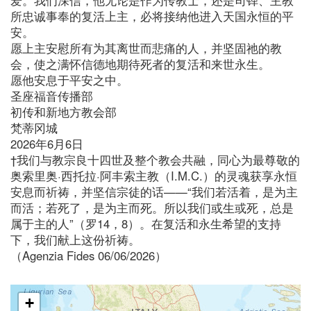
所忠诚事奉的复活上主，必将接纳他进入天国永恒的平
安。
愿上主安慰所有为其离世而悲痛的人，并坚固祂的教
会，使之满怀信德地期待死者的复活和来世永生。
愿他安息于平安之中。
圣座福音传播部
初传和新地方教会部
梵蒂冈城
2026年6月6日
†我们与教宗良十四世及整个教会共融，同心为最尊敬的
奥索里奥·西托拉·阿丰索主教（I.M.C.）的灵魂获享永恒
安息而祈祷，并坚信宗徒的话——“我们若活着，是为主
而活；若死了，是为主而死。所以我们或生或死，总是
属于主的人”（罗14，8）。在复活和永生希望的支持
下，我们献上这份祈祷。
（Agenzia Fides 06/06/2026）
+