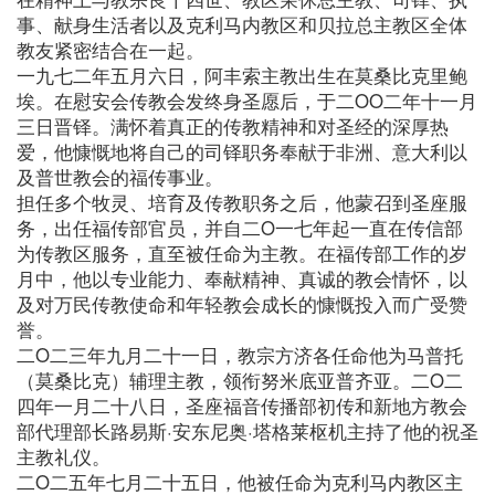
事、献身生活者以及克利马内教区和贝拉总主教区全体
教友紧密结合在一起。
一九七二年五月六日，阿丰索主教出生在莫桑比克里鲍
埃。在慰安会传教会发终身圣愿后，于二OO二年十一月
三日晋铎。满怀着真正的传教精神和对圣经的深厚热
爱，他慷慨地将自己的司铎职务奉献于非洲、意大利以
及普世教会的福传事业。
担任多个牧灵、培育及传教职务之后，他蒙召到圣座服
务，出任福传部官员，并自二O一七年起一直在传信部
为传教区服务，直至被任命为主教。在福传部工作的岁
月中，他以专业能力、奉献精神、真诚的教会情怀，以
及对万民传教使命和年轻教会成长的慷慨投入而广受赞
誉。
二O二三年九月二十一日，教宗方济各任命他为马普托
（莫桑比克）辅理主教，领衔努米底亚普齐亚。二O二
四年一月二十八日，圣座福音传播部初传和新地方教会
部代理部长路易斯·安东尼奥·塔格莱枢机主持了他的祝圣
主教礼仪。
二O二五年七月二十五日，他被任命为克利马内教区主