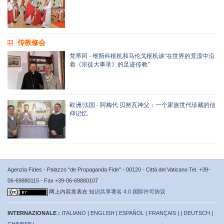
传教修会
梵蒂冈 - 维斯科枢机和马伦戈枢机谈“在世界的荒漠中沿
着《宗徒大事录》的足迹传教”
欧洲/法国 - 阿梅代·贝努瓦神父：一个家族世代珍藏的信
仰记忆
Agenzia Fides - Palazzo “de Propaganda Fide” - 00120 - Città del Vaticano Tel. +39-
06-69880115 - Fax +39-06-69880107
网上内容发表在
知识共享署名 4.0 国际许可协议
INTERNAZIONALE :
ITALIANO
|
ENGLISH
|
ESPAÑOL
|
FRANÇAIS
| |
DEUTSCH
|
CHINESE
|