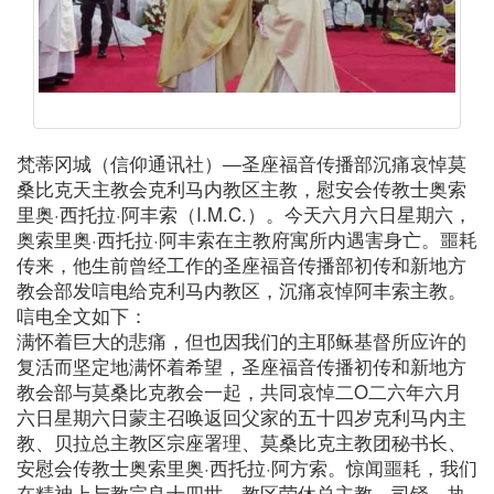
梵蒂冈城（信仰通讯社）—圣座福音传播部沉痛哀悼莫
桑比克天主教会克利马内教区主教，慰安会传教士奥索
里奥·西托拉·阿丰索（I.M.C.）。今天六月六日星期六，
奥索里奥·西托拉·阿丰索在主教府寓所内遇害身亡。噩耗
传来，他生前曾经工作的圣座福音传播部初传和新地方
教会部发唁电给克利马内教区，沉痛哀悼阿丰索主教。
唁电全文如下：
满怀着巨大的悲痛，但也因我们的主耶稣基督所应许的
复活而坚定地满怀着希望，圣座福音传播初传和新地方
教会部与莫桑比克教会一起，共同哀悼二O二六年六月
六日星期六日蒙主召唤返回父家的五十四岁克利马内主
教、贝拉总主教区宗座署理、莫桑比克主教团秘书长、
安慰会传教士奥索里奥·西托拉·阿方索。惊闻噩耗，我们
在精神上与教宗良十四世、教区荣休总主教、司铎、执