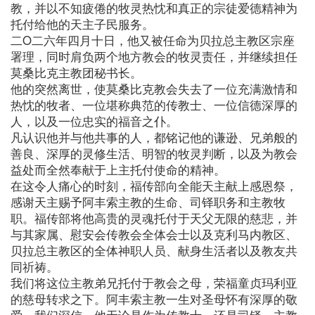
教，并以不知疲倦的牧灵热忱和真正的宗徒爱德精神为
托付给他的天主子民服务。
二O二六年四月十日，他又被任命为贝拉总主教区宗座
署理，同时肩负两个地方教会的牧灵责任，并继续担任
莫桑比克主教团秘书长。
他的突然离世，使莫桑比克教会失去了一位充满激情和
热忱的牧者、一位堪称典范的传教士、一位信德深厚的
人，以及一位忠实的福音之仆。
凡认识他并与他共事的人，都铭记他的谦逊、兄弟般的
善良、深厚的灵修生活、明智的牧灵判断，以及为教会
益处而全然奉献于上主托付使命的精神。
在这令人痛心的时刻，福传部向全能天主献上感恩祭，
感谢天主赐予阿丰索主教的生命、司铎职务和主教牧
职。福传部将他高贵的灵魂托付于天父无限的慈悲，并
与其家属、慰安会传教会全体会士以及克利马内教区、
贝拉总主教区的全体神职人员、献身生活者以及教友共
同祈祷。
我们将这位主教弟兄托付于教会之母，荣福童贞玛利亚
的慈母转求之下。阿丰索主教一生对圣母怀有深厚的敬
爱。我们深信，他无论是作为传教士，还是司铎、主教