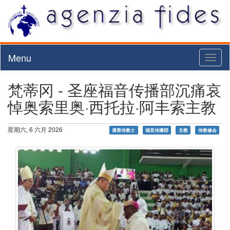
Menu
Toggl
naviga
梵蒂冈 - 圣座福音传播部沉痛哀
悼奥索里奥·西托拉·阿丰索主教
星期六, 6 六月 2026
遇害传教士
福音传播部
主教
传教修会