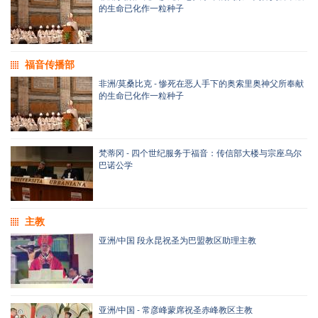
的生命已化作一粒种子
福音传播部
非洲/莫桑比克 - 惨死在恶人手下的奥索里奥神父所奉献
的生命已化作一粒种子
梵蒂冈 - 四个世纪服务于福音：传信部大楼与宗座乌尔
巴诺公学
主教
亚洲/中国 段永昆祝圣为巴盟教区助理主教
亚洲/中国 - 常彦峰蒙席祝圣赤峰教区主教