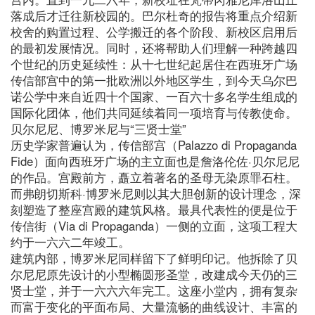
落成后才迁往新校园的。巴尔杜奇的报告将重点介绍新
校舍的购置过程、公学搬迁的各个阶段、新校区启用后
的最初发展情况。同时，还将帮助人们理解一种跨越四
个世纪的历史延续性：从十七世纪起居住在西班牙广场
传信部宫中的第一批欧洲以外地区学生，到今天乌尔巴
诺公学中来自近四十个国家、一百六十多名学生组成的
国际化团体，他们共同延续着同一项培育与传教使命。
贝尔尼尼、博罗米尼与“三贤士堂”
历史学家普遍认为，传信部宫（Palazzo di Propaganda
Fide）面向西班牙广场的主立面也是詹洛伦佐·贝尔尼尼
的作品。宫殿前方，矗立着著名的圣母无染原罪石柱。
而弗朗切斯科·博罗米尼则以其大胆创新的设计理念，深
刻塑造了整座宫殿的建筑风格。最具代表性的便是位于
传信街（Via di Propaganda）一侧的立面，这项工程大
约于一六六二年竣工。
建筑内部，博罗米尼同样留下了鲜明印记。他拆除了贝
尔尼尼原先设计的小型椭圆形圣堂，改建成今天仍的三
贤士堂，并于一六六六年完工。这座小堂内，拥有复杂
而富于变化的平面布局、大量流畅的曲线设计、丰富的