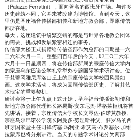
（Palazzo Ferratini），面向著名的西班牙广场。与许多
历史建筑不同，它并未被改建为博物馆。直到今天，这
里仍是圣座福音传播部初传和新地方教会部，即原传信
部所在地。
每天，这座建筑中纷繁交错的都是与世界各地教会团体
的需要、挑战和发展紧密相连的事务。
传信部大楼正式捐赠给传信圣部作为总部的日期是一六
二六年六月一日。整整四百年后的今天，即二O二六年
六月十一日星期四，将在传信部所属的宗座传信大学内
的宗座乌尔巴诺公学礼堂举办专题国际学术研讨会。位
于梵蒂冈雅尼库洛山丘上的宗座传信大学校园风景如
画。这次学术活动，将成为回顾传信部历史、了解其艺
术瑰宝的重要契机。
研讨会将于上午九点正式开始，圣座福音传播部初传和
新地方教会部代理部长路易斯·安东尼奥·塔格莱枢机将首
先讲话。接着，宗座传信大学校长文琴佐·伯诺莫教授、
宗座乌尔巴诺公学院长阿曼多·努涅斯神父、驻罗马的西
班牙国家堂主任司铎何塞·玛利亚·希艾马·布罗塞尔·加维
拉蒙席也将分别讲话。当天的专题学术讨论分为两部