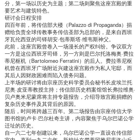
分，第一场以历史为主题；第二场则聚焦这座宫殿的重
要艺术与建筑特色。
研讨会日程安排
四百年前，将传信部大楼（Palazzo di Propaganda）捐
赠给负责全球传教事务传信圣部为总部的，是来自西班
牙瓦伦西亚的司铎胡安·包蒂斯塔·维韦斯神父。
此前，这座宫殿曾卷入一场漫长的产权纠纷。争议双方
一方是这位西班牙司铎，另一方则是巴尔托洛梅奥·费拉
蒂尼枢机（Bartolomeo Ferratini）的后人。费拉蒂尼枢
机曾在西班牙广场附近兴建这座宫殿作为私人宅邸，而
其后人因财政困难而陷入债务问题。
上半场的研讨将由宗座历史科学委员会秘书长皮埃兰托
尼奥·皮亚蒂教授主持；传信部历史档案馆馆长弗拉维奥·
贝卢奥米尼蒙席将主持专题报告，介绍导致宫殿捐赠的
复杂历史事件及其背后的原因。
随后，时间将跨越三百年。第二场报告由宗座传信大学
图书馆的卢卡·巴尔杜奇主讲，内容聚焦于乌尔巴诺公学
迁址的历史。
自一六二七年创建以来，乌尔巴诺公学一直设在传信部
宫内。直到一九二六年，新校址在梵蒂冈雅尼库洛山丘