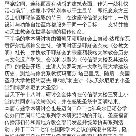
壁龛空间、连续而富有动感的建筑表面。作为一处礼仪
活动场所，这座小堂特别奉献于主显节，即纪念东方三
贤士朝拜耶稣圣婴的节日。在这座传信部大楼中，一切
设计与功能自始至终都服务于同一个目标——支持并推
动天主教会在世界各地的福传使命。
下半场的学术研讨将由葡萄牙籍耶稣会士努诺·达席尔瓦·
贡萨尔维斯神父主持。他同时还是耶稣会杂志《公教文
明》社长，并执教于耶稣会的宗座额我略大学教会历史
与文化遗产学院。会议将以题为《传信部大楼及其建筑
师》的报告开场，主讲人为罗马第一大学智慧大学建筑
历史、测绘与修复系教授玛丽莎·塔巴里尼。随后，美国
圣母大学教授约瑟夫·康纳斯将主讲《从贝尔尼尼的小圣
堂到博罗米尼的大圣堂》。
当天下午十八时，研讨会全体将在传信部大楼三贤士小
堂内共同参与晚祷仪式，并在感恩圣祭中圆满结束。
本届专题学术研讨会也是迈向二O二七年乌尔巴诺公学
创办四百周年纪念系列学术研究活动的开端。圣座福音
传播部初传和新地方教会部门发起并统筹协调系列活
动，并于二O二七年在国际学术会议的高潮中落幕，隆
重纪念宗座乌尔巴诺公学四百年的教育与培育工作历