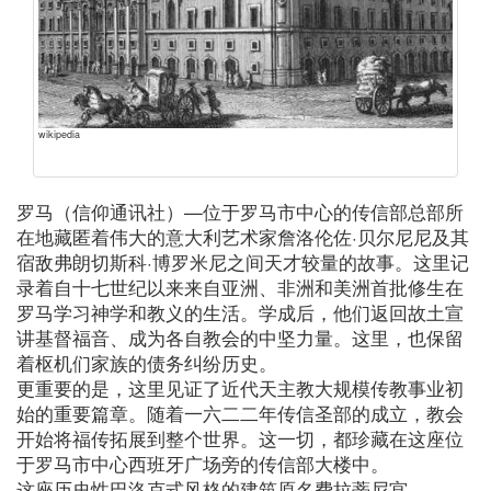
wikipedia
罗马（信仰通讯社）—位于罗马市中心的传信部总部所
在地藏匿着伟大的意大利艺术家詹洛伦佐·贝尔尼尼及其
宿敌弗朗切斯科·博罗米尼之间天才较量的故事。这里记
录着自十七世纪以来来自亚洲、非洲和美洲首批修生在
罗马学习神学和教义的生活。学成后，他们返回故土宣
讲基督福音、成为各自教会的中坚力量。这里，也保留
着枢机们家族的债务纠纷历史。
更重要的是，这里见证了近代天主教大规模传教事业初
始的重要篇章。随着一六二二年传信圣部的成立，教会
开始将福传拓展到整个世界。这一切，都珍藏在这座位
于罗马市中心西班牙广场旁的传信部大楼中。
这座历史性巴洛克式风格的建筑原名费拉蒂尼宫