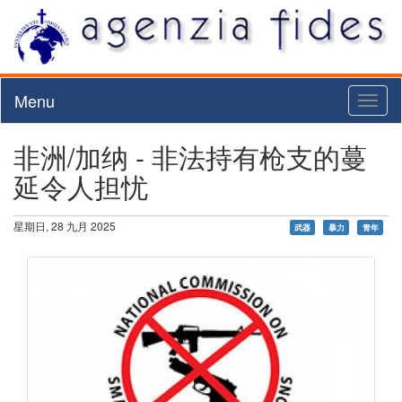
Menu
Toggl
naviga
非洲/加纳 - 非法持有枪支的蔓
延令人担忧
星期日, 28 九月 2025
武器
暴力
青年