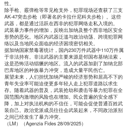
性。
除手枪、霰弹枪等常见枪支外，犯罪现场还查获了三支
AK-47突击步枪（即著名的卡拉什尼科夫步枪）。这些
武器，都是通过活跃在西非的犯罪网络走私入境的。
武装暴力事件的增加，反映出加纳及整个西非地区安全
形势的恶化。地区内武器泛滥与政治动荡、跨境犯罪网
络以及当地民众面临的经济困境密切相关。
据加纳国家禁毒署统计，国内230万件武器中110万件属
于非法持有。非法武器的主要来源是邻国布基纳法索，
这是恐怖活动猖獗的地区。流入的武器加剧了加纳北部
巴库地区的种族暴力冲突，造成大量平民伤亡。
展望未来，人们担忧加纳严峻的经济形势和居高不下的
青年失业率可能迫使更多年轻人走上犯罪道路以求生
存。随着武器的普及，武装抢劫和袭击等暴力犯罪在全
国范围内激增的风险也在增加。民众普遍的安全感下
降，加上对执法机构的不信任，可能会促使普通百姓武
装自己。政治党派成员往往会武装起来，不同政治派别
之间已经发生了暴力冲突。
（LM）（Agenzia Fides 28/09/2025）