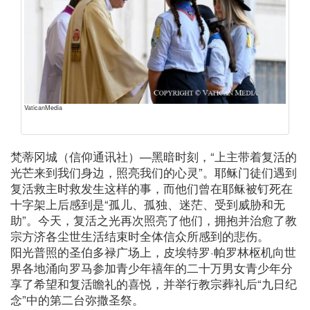
VaticanMedia
梵蒂冈城（信仰通讯社）—黑暗时刻，“上主带着复活的
光芒来到我们身边，照亮我们的心灵”。耶稣门徒们遇到
复活救主时救发生这样的事，而他们曾在耶稣被钉死在
十字架上后感到是“孤儿、孤独、迷茫、受到威胁和无
助”。今天，复活之光再次照亮了他们，拥抱并治愈了教
宗方济各尘世生活结束时全体信众所感到的悲伤。
阳光普照的圣伯多禄广场上，皮埃特罗·帕罗林枢机向世
界各地涌向罗马参加青少年禧年的二十万男女青少年分
享了希望和复活瞻礼的喜悦，并举行教宗葬礼后“九日纪
念”中的第二台弥撒圣祭。