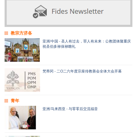
教宗方济各
亚洲/中国 - 圣人有过去，罪人有未来：公教团体隆重庆
祝圣伯多禄保禄瞻礼
梵蒂冈 - 二O二六年度宗座传教善会全体大会开幕
青年
亚洲/马来西亚 - 与零零后交流福音