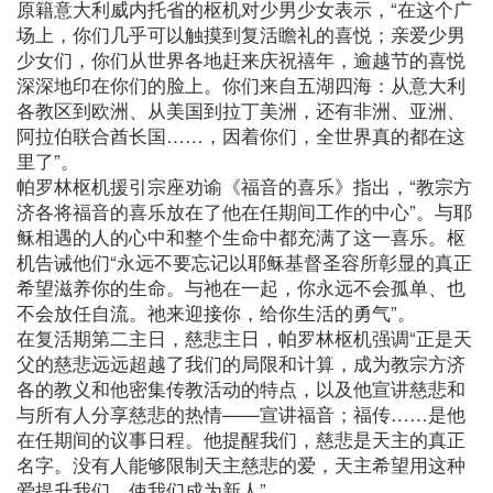
原籍意大利威内托省的枢机对少男少女表示，“在这个广
场上，你们几乎可以触摸到复活瞻礼的喜悦；亲爱少男
少女们，你们从世界各地赶来庆祝禧年，逾越节的喜悦
深深地印在你们的脸上。你们来自五湖四海：从意大利
各教区到欧洲、从美国到拉丁美洲，还有非洲、亚洲、
阿拉伯联合酋长国……，因着你们，全世界真的都在这
里了”。
帕罗林枢机援引宗座劝谕《福音的喜乐》指出，“教宗方
济各将福音的喜乐放在了他在任期间工作的中心”。与耶
稣相遇的人的心中和整个生命中都充满了这一喜乐。枢
机告诫他们“永远不要忘记以耶稣基督圣容所彰显的真正
希望滋养你的生命。与祂在一起，你永远不会孤单、也
不会放任自流。祂来迎接你，给你生活的勇气”。
在复活期第二主日，慈悲主日，帕罗林枢机强调“正是天
父的慈悲远远超越了我们的局限和计算，成为教宗方济
各的教义和他密集传教活动的特点，以及他宣讲慈悲和
与所有人分享慈悲的热情——宣讲福音；福传……是他
在任期间的议事日程。他提醒我们，慈悲是天主的真正
名字。没有人能够限制天主慈悲的爱，天主希望用这种
爱提升我们，使我们成为新人”。