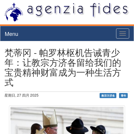
Menu
Toggl
naviga
梵蒂冈 - 帕罗林枢机告诫青少
年：让教宗方济各留给我们的
宝贵精神财富成为一种生活方
式
星期日, 27 四月 2025
教宗方济各
青年