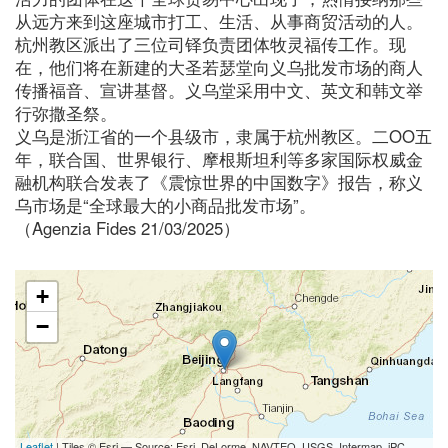
从远方来到这座城市打工、生活、从事商贸活动的人。
杭州教区派出了三位司铎负责团体牧灵福传工作。现
在，他们将在新建的大圣若瑟堂向义乌批发市场的商人
传播福音、宣讲基督。义乌堂采用中文、英文和韩文举
行弥撒圣祭。
义乌是浙江省的一个县级市，隶属于杭州教区。二OO五
年，联合国、世界银行、摩根斯坦利等多家国际权威金
融机构联合发表了《震惊世界的中国数字》报告，称义
乌市场是“全球最大的小商品批发市场”。
（Agenzia Fides 21/03/2025）
+
−
Leaflet
| Tiles © Esri — Source: Esri, DeLorme, NAVTEQ, USGS, Intermap, iPC,