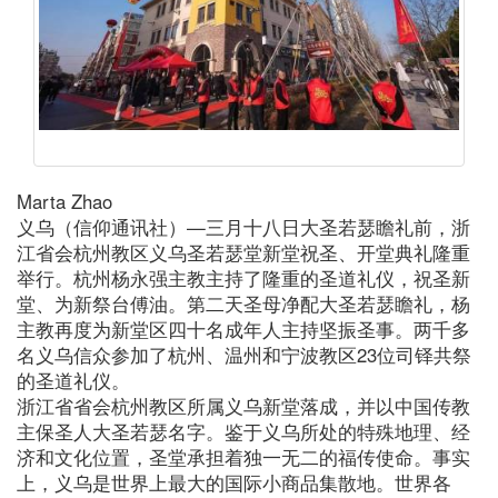
Marta Zhao
义乌（信仰通讯社）—三月十八日大圣若瑟瞻礼前，浙
江省会杭州教区义乌圣若瑟堂新堂祝圣、开堂典礼隆重
举行。杭州杨永强主教主持了隆重的圣道礼仪，祝圣新
堂、为新祭台傅油。第二天圣母净配大圣若瑟瞻礼，杨
主教再度为新堂区四十名成年人主持坚振圣事。两千多
名义乌信众参加了杭州、温州和宁波教区23位司铎共祭
的圣道礼仪。
浙江省省会杭州教区所属义乌新堂落成，并以中国传教
主保圣人大圣若瑟名字。鉴于义乌所处的特殊地理、经
济和文化位置，圣堂承担着独一无二的福传使命。事实
上，义乌是世界上最大的国际小商品集散地。世界各