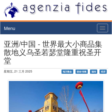
Menu
Toggl
naviga
亚洲/中国 - 世界最大小商品集
散地义乌圣若瑟堂隆重祝圣开
堂
星期五, 21 三月 2025
地方教会
使命/传教
福传
经济