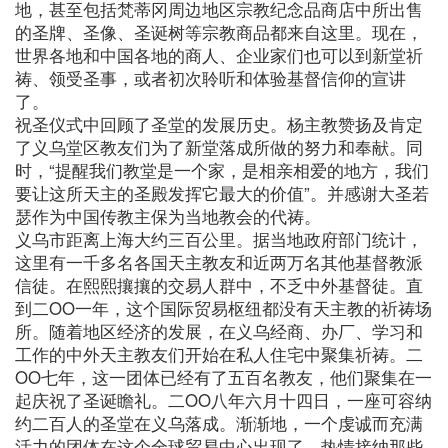
地，甚至包括梵蒂冈周边地区宗教纪念品商店中所出售
的圣牌、圣像、圣诞树等宗教商品都来自这里。现在，
世界各地和中国各地的商人、企业家们也可以到新堂祈
祷、领受圣事，或者初次聆听和体验基督信仰的宣讲
了。
祝圣仪式中回顾了圣堂的发展历史。杨主教赞扬及肯定
了义乌堂区教友们为了新堂落成所做的努力和奉献。同
时，“提醒我们教堂是一个家，是相亲相爱的地方，我们
要让这所天主的圣殿发挥它最大的价值”。并感谢大圣若
瑟作为中国传教主保为当地教会的代祷。
义乌市距离上海大约三百公里。据当地政府部门统计，
这里有一千多名各国天主教友和近两万名其他基督教派
信徒。在熙熙攘攘的交易人群中，不乏中外基督徒。直
到二OO一年，这个国际贸易枢纽都没有天主教的祈祷场
所。随着地区经济的发展，在义乌经商、办厂、学习和
工作的中外天主教友们开始在私人住宅中聚集祈祷。二
OO七年，这一团体已经有了五百名教友，他们聚集在一
起庆祝了圣诞瞻礼。二OO八年六月十四日，一座可容纳
约二百人的圣堂在义乌落成。渐渐地，一个虔诚而充满
活力的团体在这个全球贸易中心出现了，热情接纳那些