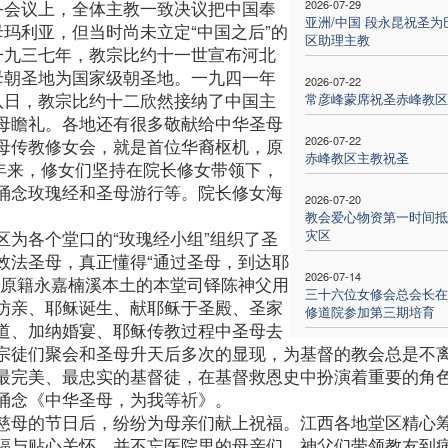
务会议上，全体主教一致决议把中国奉
2026-07-29
亚洲/中国 段永昆祝圣为
母玛利亚，但当时尚未立定“中国之后”的
区助理主教
一九三七年，教宗比约十一世宣布河北
母朝圣地为国家级朝圣地。一九四一年
2026-07-22
八日，教宗比约十二欣然接纳了中国主
常彦峰蒙席祝圣赤峰教区
母瞻礼。各地还有很多敬献给中华圣母
2026-07-22
母传教修女会，就是首位华裔枢机，原
赤峰教区主教祝圣
年来，修女们坚持在院长修女带领下，
诵念玫瑰经和圣母游行等。院长修女海
2026-07-20
教会爱心物资第一时间抵
灾区
为各个堂口的“玫瑰经小组”组织了圣
效法圣母，真正懂得“通过圣母，到达耶
2026-07-14
。原籍永嘉楠溪本土的本堂司铎陈神父用
三十六位女修会总会长在
访亲、耶稣诞生、献耶稣于圣殿、圣家
修道院参加第三期培育
道、加纳婚宴、耶稣传教过程中圣母去
宗徒们聚会和圣母升天后多次的显现，为基督的教会总是不
最完美、最忠实的基督徒，在基督救恩史中扮演着重要的角
诵念《中华圣母，为我等祈》。
慈母的节日后，纷纷为母亲们献上祝福。江西各地堂区精心
福与贴心关怀。并不忘医院里的母亲们，神父们带领教友到