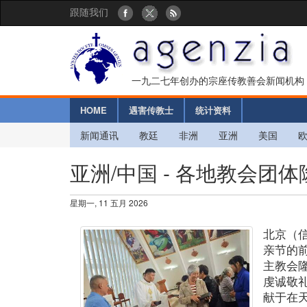
跟随我们
一九二七年创办的宗座传教善会新闻机构
HOME
遇害传教士
统计资料
新闻通讯
教廷
非洲
亚洲
美国
亚洲/中国 - 各地教会
星期一, 11 五月 2026
北京（
亲节的
主教会
虔诚敬
献于在