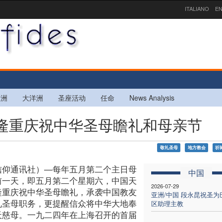
ITALIANO
EN
欧洲
大洋洲
圣座活动
任命
News Analysis
团体隆重庆祝中华圣母瞻礼和母亲节
敬礼圣母
地方教会
祈
信仰通讯社）—每年五月第二个主日母
中国
前一天，即五月第二个星期六，中国天
2026-07-29
隆重庆祝中华圣母瞻礼，承袭中国教友
亚洲/中国 段永昆祝圣为
礼圣母职务，更提醒信众将中华大地奉
区助理主教
天慈母。一九二四年在上海召开的首届