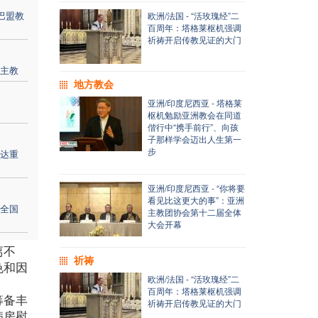
巴盟教
欧洲/法国 - “活玫瑰经”二
百周年：塔格莱枢机强调
祈祷开启传教见证的大门
主教
地方教会
亚洲/印度尼西亚 - 塔格莱
枢机勉励亚洲教会在同道
偕行中“携手前行”、向孩
子那样学会迈出人生第一
步
达重
亚洲/印度尼西亚 - “你将要
看见比这更大的事”：亚洲
全国
主教团协会第十二届全体
大会开幕
离不
祈祷
色和因
欧洲/法国 - “活玫瑰经”二
百周年：塔格莱枢机强调
筹备丰
祈祷开启传教见证的大门
病房慰