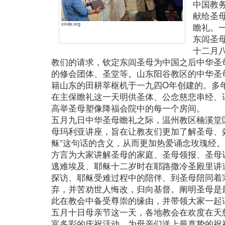
中国教
献给圣
xinde.org
瞻礼。
东闾圣
十二月
教们的请求，钦定东闾圣母为中国之后中华圣
的修会团体、圣堂等。山东阳谷教区的中华圣
籍山东的田耕莘枢机于一九四O年创建的。多
在主保瞻礼这一天明供圣体、公念慈悲串经、
高举圣母塑像降福会院中的每一个房间。
五月九日中华圣母瞻礼之际，温州教区楠溪堂区
母玛利亚讲座，旨在让教友们更加了解圣母、
稣”这句话的含义，从而更加热爱诵念玫瑰经
方言为大家讲解圣母的家庭、圣母领报、圣母
逃难埃及、耶稣十二岁时在耶路撒冷圣殿里讲
探访、耶稣受难过程中的陪伴、到圣母陪同着
弃，并苦劝世人悔改，归向基督。阐明圣母是
此在教会中备受尊崇的缘由，并带领大家一起
五月十日母亲节这一天，各地教会在欢度在天
富多彩的庆祝活动，为母亲们送上最真挚的祝