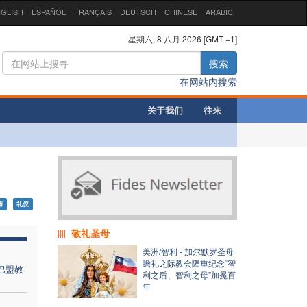
GLISH
ESPAÑOL
FRANÇAIS
DEUTSCH
CHINESE
ARABIC
星期六, 8 八月 2026 [GMT +1]
搜索
在网站内搜索
关于我们
往来
祷
礼仪
敬礼圣母
美洲/智利 - 加尔默罗圣母
瞻礼之际教会隆重纪念“智
巴盟教
利之后、智利之母”加冕百
年