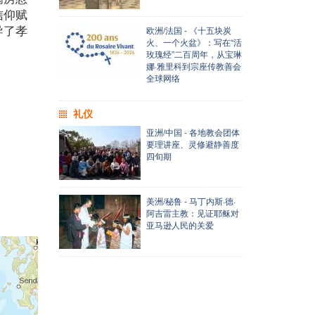
信仰赋
导了孝
欧洲/法国 - 《十五块炭
火、一个火盆》：写在“活
玫瑰经”二百周年，从宝琳
娜·雅里科到宗座传教善会
全球网络
礼仪
亚洲/中国 - 各地教会团体
要理讲座、灵修避静善度
四旬期
美洲/秘鲁 - 马丁内斯·德·
阿吉雷主教：见证耶稣对
亚马逊人民的关爱