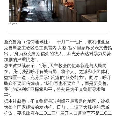
diogene
圣克鲁斯（信仰通讯社）—十月二十七日，玻利维亚圣
克鲁斯总主教区总主教雷内·莱格·塞萨里蒙席发表文告指
出，“身为圣克鲁斯信众的牧人，我充分表达对暴力局势
加剧的严重忧虑”。
总主教继续表示，“我们天主教会的使命就是与人民同
在。我们强烈呼吁有关当局，将个人、党派和小团体利
益搁置一边，充分展示出他们的服务能力”。同时，呼吁
民众不要听信煽动，“我们再也不要痛苦，而是要美善。
我们为玻利维亚探索和平，特别是为圣克鲁斯寻求和
平”。
据本社获悉，圣克鲁斯是玻利维亚最富足的地区，被视
为整个国家经济的发动机。日前，上演了大规模的示威
抗议，要求政府在二O二三年展开人口普查而不是二O二