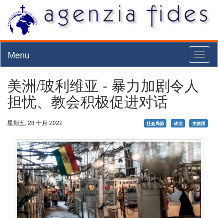
Menu
Toggl
naviga
美洲/玻利维亚 - 暴力加剧令人
担忧、教会积极促进对话
星期五, 28 十月 2022
社会局势
政治
主教团