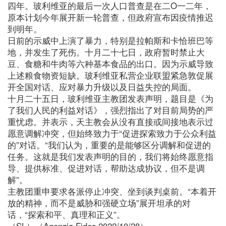
四年。玻利维亚的最后一次人口普查是在二O一二年，
原本计划今年展开新一轮普查，但政府宣布因疫情推迟
到明年。
日前的示威中上演了暴力，特别是拉帕斯和卡恰班巴等
地，并发生了死伤。十月二十七日，政府暂时禁止大
豆、食糖和牛肉等六种基本食品的出口。因为示威导致
上述粮食物资短缺。玻利维亚私营企业联盟紧急敦促展
开全国对话、应对暴力升级以及日益失控的局面。
十月二十五日，玻利维亚主教团发表声明，题目是《为
了我们人民的利益对话》，强烈指出了对目前局势的严
重忧虑。并表示，天主教会从没有直接或间接地表示过
愿意调解冲突，但始终致力于“促进探索致力于公众利益
的”对话。“我们认为，重要的是能够区分调解和促进的
任务。这就是我们发表声明的目的，我们将始终愿意指
导、提供标准、促进对话，帮助达成协议，但不是调
解”。
主教团重申要求各派停止冲突、坐到谈判桌前。“本着开
放的精神，而不是威胁和强硬立场”展开坦承的对
话，“探索和平、真理和正义”。
（SL）（Agenzia Fides 2022/10/28）