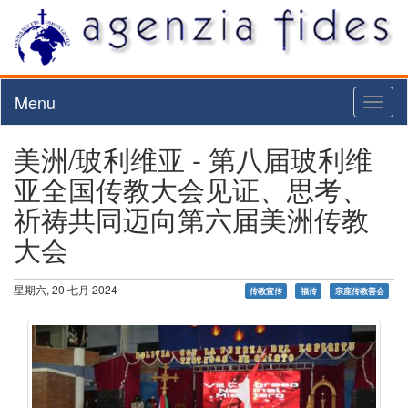
Menu
Toggl
naviga
美洲/玻利维亚 - 第八届玻利维
亚全国传教大会见证、思考、
祈祷共同迈向第六届美洲传教
大会
星期六, 20 七月 2024
传教宣传
福传
宗座传教善会