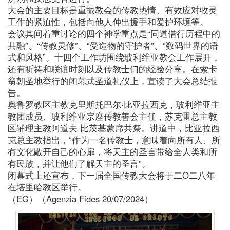
大会的主要目标是重振教会的传教热情、有效应对牧灵
工作的紧迫性，包括向他人伸出援手和爱护环境等。
会议其间着重讨论的四个神学重点是“同道偕行历程中的
共融”、“传教灵修”、“受造物的守护者”、“数码世界的语
式和风格”。十四个工作坊围绕玻利维亚教会工作展开，
还有祈祷和联谊时刻以及传教士们的经验分享。在索卡
翁朝圣地举行的闭幕式圣道礼仪上，宣读了大会总结报
告。
奥鲁罗教区主教克里斯托巴尔·比亚拉西克，玻利维亚主
教团成员、玻利维亚宗座传教善会主任，苏克雷总主教
区辅理主教阿道夫·比茨基蒙席共祭。讲道中，比亚拉西
克总主教指出，“作为一名传教士，意味着向所有人、所
有文化敞开自己的心扉，将天主的圣言带给全人类和所
有民族，并让他们了解天主的圣言”。
闭幕式上还宣布，下一届全国传教大会将于二O二八年
在塔里哈教区举行。
（EG）（Agenzia Fides 20/07/2024）