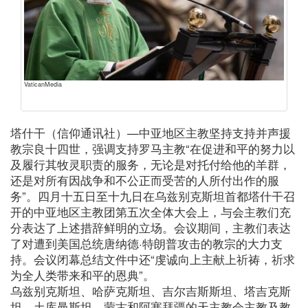
VaticanMedia
塔什干（信仰通讯社）—中亚地区主教坚持支持并声援
教宗良十四世，强调支持罗马主教“在促进和平的努力以
及履行其牧灵职责的服务，无论是对托付给他的羊群，
还是对所有因战争和不公正而受苦的人所付出作的服
务”。四月十五日至十九日在乌兹别克斯坦首都塔什干召
开的中亚地区主教团第五次全体大会上，与会主教们充
分表达了上述措辞鲜明的立场。会议期间，主教们表达
了对遭到美国总统唐纳德·特朗普攻击的教宗的大力支
持。会议闭幕总结文件中还“虔诚向上主献上祈祷，祈求
为全人类带来和平的恩典”。
乌兹别克斯坦、哈萨克斯坦、吉尔吉斯斯坦、塔吉克斯
坦、土库曼斯坦、蒙古和阿塞拜疆的天主教会主教及教