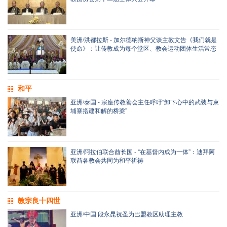
美洲/洪都拉斯 - 加尔德纳斯神父谈主教文告《我们就是
使命》：让传教成为每个堂区、教会运动团体生活常态
和平
亚洲/泰国 - 宗座传教善会主任呼吁“卸下心中的武装与柬
埔寨搭建和解的桥梁”
亚洲/阿拉伯联合酋长国 - “在基督内成为一体”：迪拜阿
联酋各教会共同为和平祈祷
教宗良十四世
亚洲/中国 段永昆祝圣为巴盟教区助理主教