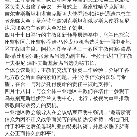
区负责人出席了会议。开幕式上，圣座驻哈萨克斯坦、
吉尔吉斯斯坦和塔吉克斯坦大使乔治·帕纳姆通迪尔总主
教亲临大会；圣座驻乌兹别克斯坦和俄罗斯大使乔瓦尼·
达尼耶洛总主教向大会发出了贺电。
四月十七日举行的主教团新领导层选举中，乌兰巴托宗
座监牧区宗座监牧乔治·马伦戈枢机当选为新一届中亚地
区主教团主席。阿拉木图至圣圣三一教区主教何塞·路易
斯·蒙比耶拉·谢拉蒙席当选为副主席、卡拉干达辅理主教
叶夫根尼·津科夫斯基蒙席当选为秘书长。
全体会议期间，主教们交流了牧灵工作经验，介绍了各
地方教会所面临的紧迫问题。并“分享信众的喜乐与希
望，在合一与对所托付使命的责任中彼此支持”。
四月十八日，与会全体中亚地区主教们在塔什干参观了
乌兹别克斯坦伊斯兰文明中心。此行，被视为重申推动
宗教间对话努力的契机。
中亚地区教会领导人在会议结束声明中强调，“邀请所有
信众为因不正义战争而受苦的民族热切祈祷，将他们托
付于和平之后圣母玛利亚的特别转祷，并恳求赐予所有
人公正而持久的和平”。