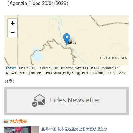
（Agenzia Fides 20/04/2026）
+
−
Leaflet
| Tiles © Esri — Source: Esri, DeLorme, NAVTEQ, USGS, Intermap, iPC,
NRCAN, Esri Japan, METI, Esri China (Hong Kong), Esri (Thailand), TomTom, 2012
分享:
地方教会
亚洲/中国 段永昆祝圣为巴盟教区助理主教