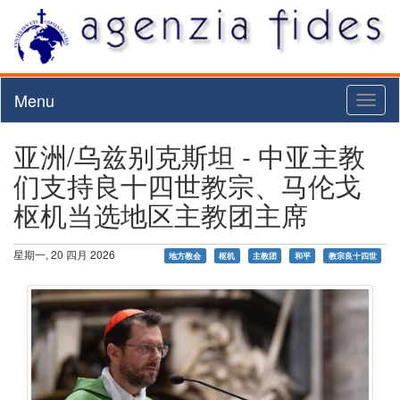
Menu
Toggl
naviga
亚洲/乌兹别克斯坦 - 中亚主教
们支持良十四世教宗、马伦戈
枢机当选地区主教团主席
星期一, 20 四月 2026
地方教会
枢机
主教团
和平
教宗良十四世