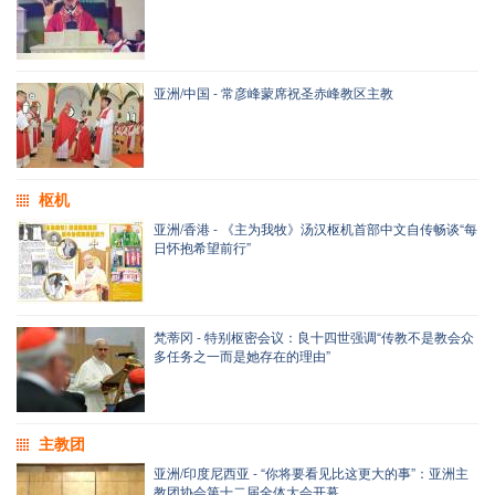
亚洲/中国 - 常彦峰蒙席祝圣赤峰教区主教
枢机
亚洲/香港 - 《主为我牧》汤汉枢机首部中文自传畅谈“每
日怀抱希望前行”
梵蒂冈 - 特别枢密会议：良十四世强调“传教不是教会众
多任务之一而是她存在的理由”
主教团
亚洲/印度尼西亚 - “你将要看见比这更大的事”：亚洲主
教团协会第十二届全体大会开幕