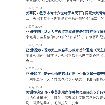
6 四月 2006
梵蒂冈 - 教宗本笃十六世将于今天下午同意大利
四，教宗本笃十六世将踏着先教宗若望•保禄二世的
6 四月 2006
亚洲/中国 - 华人天主教徒本着基督信仰精神善度
个充满了基督信仰精神的传统清明节。在缅怀和纪念
6 四月 2006
亚洲/香港 - 香港天主教会举办教宗首部通谕《天
主教会团体于日前举办教宗本笃十六世首部通谕《
� ...
6 四月 2006
亚洲/印度 - 泰米尔纳德邦将在市中心矗立起一尊若
一周年之际，为了向先教宗表示敬意，印度南部泰米尔
6 四月 2006
美洲/萨尔瓦多 - 中美洲宗座传教善会主任会议
（信仰通讯社）―日前，第五届中美洲宗座传教善
马、哥斯达黎加、尼加拉瓜、洪� ...