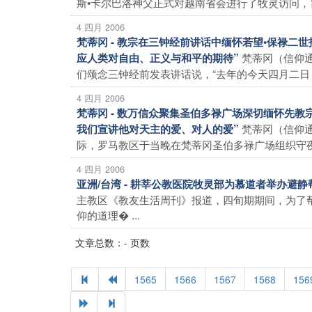
斯•卡尔巴洛神父正式对越南省会进行了牧灵访问，旨
4 四月 2006
梵蒂冈 - 教宗在三钟经前讲话中缅怀若望•保禄
梵蒂冈（信仰
应人类对自由、正义与和平的期待”
们颂念三钟经前发表讲话说，“去年的今天四月二日，亲
4 四月 2006
梵蒂冈 - 数万信众聚集圣伯多禄广场深切缅怀先
梵蒂冈（信仰
我们宣讲他对天主的爱、对人的爱”
际，罗马教区于当晚在梵蒂冈圣伯多禄广场组织守夜祈
4 四月 2006
亚洲/台湾 - 耕莘公教医院牧灵部为慕道者举办避
主教区《教友生活周刊》报道，四旬期期间，为了
仰的道理� ...
文章总数：- 页数
1565
1566
1567
1568
156