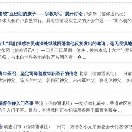
卢森堡（信仰通讯社）
会围绕“亚巴朗的孩子――宗教对话”展开讨论
全体大会在卢森堡举行。具有空前现实意义的大会主题――“亚巴朗的
祭指出“我们深感在灵魂深处继续回荡着他反复发出的邀请，毫无畏惧
梵蒂冈（信仰通讯社）―四月三日星期一傍晚，教宗本笃十六世与罗
，与来自世界各地的数万名朝圣者一� ...
北京（信仰通讯社）―日前
进青年圣召、坚定司铎善度铎职圣召的信念
敬波神父、陈燕宾神父、郭四廷神父、宋占军神父、张芝茂神父、李
香港（信仰通讯社）―复活瞻礼前夜，香港教区将
受基督信仰入门圣事
仰入门圣事。目前，香港教区正在积极筹备两千四百名慕� ...
胡志明市（信仰通讯社）―日前，方济各小兄弟会总会长何塞•罗
会