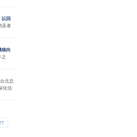
，以回
朝圣者
继续向
年之
台北总
深化信
77