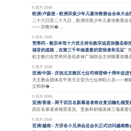
6 四月 2006
欧洲/卢森堡 - 欧洲宗座少年儿童传教善会全体大
二十六日至二十九日，欧洲宗座少年儿童传教善会
――宗教对� ...
5 四月 2006
梵蒂冈 - 教宗本笃十六世主持先教宗追思弥撒圣
福音的道路，在第三千年做基督的宣报者和见证”
机主教们在梵蒂冈圣伯多禄广场联合主持隆重弥撒圣祭
5 四月 2006
亚洲/中国 - 庆祝北京教区七位司铎晋铎十周年促
天主教会团体在平房天主堂为七位神职人员――鲍
父和孙� ...
5 四月 2006
亚洲/香港 - 两千四百名新慕道者将在复活瞻礼领
四百名慕道者领受圣洗、坚振和初领圣体三项基督信
5 四月 2006
亚洲/越南 - 方济各小兄弟会总会长正式访问越南教