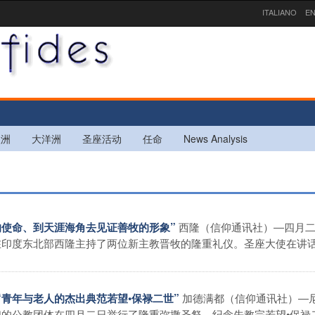
ITALIANO
EN
欧洲
大洋洲
圣座活动
任命
News Analysis
西隆（信仰通讯社）―四月
们的使命、到天涯海角去见证善牧的形象”
在印度东北部西隆主持了两位新主教晋牧的隆重礼仪。圣座大使在讲
加德满都（信仰通讯社）―
“青年与老人的杰出典范若望•保禄二世”
的公教团体在四月二日举行了隆重弥撒圣祭，纪念先教宗若望•保禄二� 