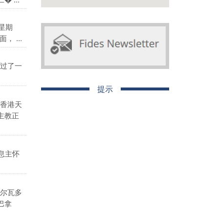
星期
 ...
过了一
提示
香港天
主教正
息主怀
尔瓦多
巴拿