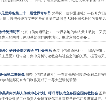
梵蒂冈（信仰通讯社）―四月六日
青年见面筹备第二十一届世界青年节
足迹，按照传统在梵蒂冈圣伯多禄广场同意大利全国各教区的青年见面，
北京（信仰通讯社）―世界各地的华人天主教徒，又度
民族传统清明节
先人的同时，体现基督信仰的本地化。据北京教会消� ...
香港（信仰通讯社）―综合报道，
主是爱》研讨会探讨教会与社会关系
天主是爱》研讨会，集中分析讨论教会与社会之间的关系。据香港天
切奈（信仰通讯社）―在此先教宗若望•保禄二世安
望•保禄二世铜像
纳德邦切奈专门制作完成了一尊大型铜制若望• ...
圣萨
介绍中美洲向外邦人传教中心计划、呼吁尽快成立各国全国传教协会
会主任及牧灵工作负责人会议在萨尔瓦多首都圣萨尔瓦多隆重举行。