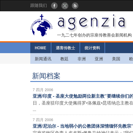
跟随我们
一九二七年创办的宗座传教善会新闻机构
HOME
遇害传教士
统计资料
新闻通讯
教廷
非洲
亚洲
美国
新闻档案
7 四月 2006
亚洲/印度 - 圣座大使勉励两位新主教“要继续你
日，圣座驻印度大使佩得罗•洛佩兹•昆塔纳总主教
...
7 四月 2006
亚洲/尼泊尔 - 当地弱小的公教团体深情缅怀先教宗
宗座监牧区负责人皮尤斯•佩鲁马纳神父表示：“我们