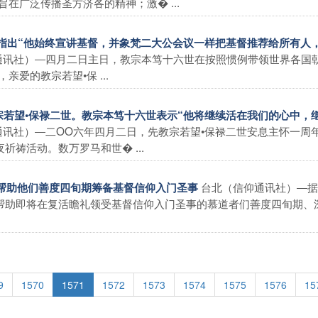
在广泛传播圣方济各的精神；激� ...
二世指出“他始终宣讲基督，并象梵二大公会议一样把基督推荐给所有人
通讯社）―四月二日主日，教宗本笃十六世在按照惯例带领世界各国
爱的教宗若望•保 ...
教宗若望•保禄二世。教宗本笃十六世表示“他将继续活在我们的心中，
通讯社）―二OO六年四月二日，先教宗若望•保禄二世安息主怀一周
祷活动。数万罗马和世� ...
台北（信仰通讯社）―据
静帮助他们善度四旬期筹备基督信仰入门圣事
帮助即将在复活瞻礼领受基督信仰入门圣事的慕道者们善度四旬期、
9
1570
1571
1572
1573
1574
1575
1576
15