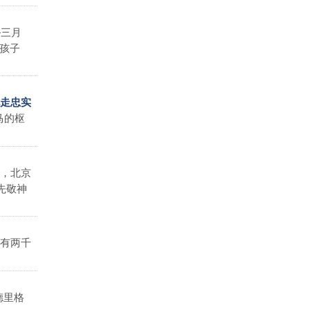
―三月
孩子
地走忠实
马的枢
，北京
先敬神
有两千
德里格