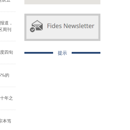
报道，
区周刊
度四旬
提示
5%的
十年之
宗本笃