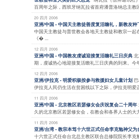
百周年之际，西班牙纳瓦拉省首府潘普洛纳总主教区总
20 四月 2006
亚洲/中国 - 中国天主教徒善度复活瞻礼，新教友
中国天主教徒与普世教会各地天主教徒和教宗一起
《� ...
12 四月 2006
北
亚洲/中国 - 中国教友虔诚迎接复活瞻礼三日庆典
期，虔诚热心地迎接复活瞻礼三日庆典的到来。今年，
12 四月 2006
巴
亚洲/伊拉克 - 明爱积极按参与救援妇女儿童计划
伊拉克人民仍生活在贫困线以下之际，伊拉克明爱正在
11 四月 2006
亚洲/中国 - 北京教区若瑟修女会庆祝复会二十周年
久的北京教区若瑟修女会，在教会和各界人士的大力关
11 四月 2006
亚洲/台湾 - 教宗本笃十六世正式任命李克勉神父
十六世正式任命台北总主教区联合总修院院长李克勉神