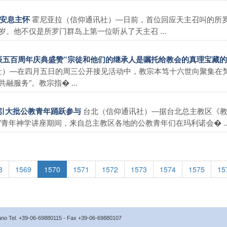
霍尼亚拉（信仰通讯社）―日前，首位回应天主召叫的所
父安息主怀
。他不仅是所罗门群岛上第一位听从了天主召 ...
诞辰五百周年庆典盛赞“宗徒和他们的继承人是嘱托给教会的真理宝藏
社）―在四月五日的周三公开接见活动中，教宗本笃十六世向聚集在
服务”。教宗指� ...
台北（信仰通讯社）―据台北总主教区《
吸引大批公教青年踊跃参与
青年神学讲座期间，来自总主教区各地的公教青年们在玛利诺会� ..
8
1569
1570
1571
1572
1573
1574
1575
15
icano Tel. +39-06-69880115 - Fax +39-06-69880107