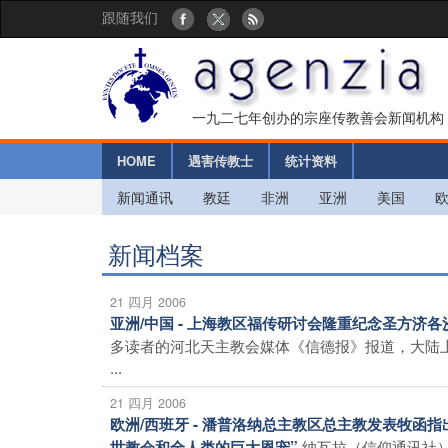
跟随我们
一九二七年创办的宗座传教善会新闻机构
HOME
遇害传教士
统计资料
新闻通讯
教廷
非洲
亚洲
美国
新闻档案
21 四月 2006
亚洲/中国 - 上海教区福传研讨会隆重纪念圣方济
多读者的河北天主教会媒体《信德报》报道，大陆
...
21 四月 2006
欧洲/西班牙 - 潘普洛纳总主教区总主教发表牧
纳瓦拉（信仰通讯社
世教会和全人类的巨大恩宠”