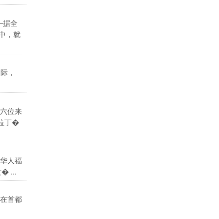
―据全
中，就
之际，
六位来
拉丁�
华人福
...
在首都