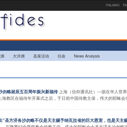
ITALIANO
EN
欧洲
大洋洲
圣座活动
任命
News Analysis
上海（信仰通讯社）―据在华人世界
各沙勿略诞辰五百周年振兴新福传
上海教区在福传年开幕式之后，于日前中国传教主保，伟大的耶稣会
函指出“圣方济各沙勿略不仅是天主赐予纳瓦拉省的巨大恩宠，也是天主
）―在隆重纪念普世教会传教主保，伟大的耶稣会士圣方济各沙勿略