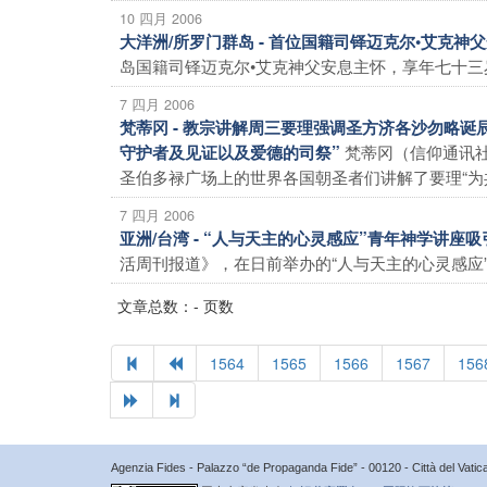
10 四月 2006
大洋洲/所罗门群岛 - 首位国籍司铎迈克尔•艾克神
岛国籍司铎迈克尔•艾克神父安息主怀，享年七十三岁
7 四月 2006
梵蒂冈 - 教宗讲解周三要理强调圣方济各沙勿略
梵蒂冈（信仰通讯
守护者及见证以及爱德的司祭”
圣伯多禄广场上的世界各国朝圣者们讲解了要理“为共融
7 四月 2006
亚洲/台湾 - “人与天主的心灵感应”青年神学讲座
活周刊报道》，在日前举办的“人与天主的心灵感应”
文章总数：- 页数
1564
1565
1566
1567
156
Agenzia Fides - Palazzo “de Propaganda Fide” - 00120 - Città del Vat