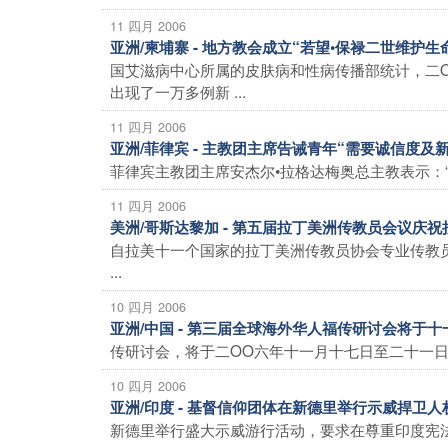
11 四月 2006
亚洲/柬埔寨 - 地方教会成立“若望•保禄二世维
国艾滋病中心所属的皮肤病和性病传播部统计，二
出现了一万多例新 ...
11 四月 2006
亚洲/菲律宾 - 主教团主席告诫青年“需要诚信度及
菲律宾主教团主席安杰尔•拉格达梅奥总主教表示：“
11 四月 2006
美洲/哥斯达黎加 - 第五届拉丁美洲传教员会议庆
自拉美十一个国家的拉丁美洲传教员协会专业传教
...
10 四月 2006
亚洲/中国 - 第三届全球海外华人福传研讨会将于
传研讨会，将于二OO六年十一月十七日至二十一日
10 四月 2006
亚洲/印度 - 基督信仰团体在新德里举行示威捍卫
新德里举行盛大示威游行活动，要求在尊重印度宪法