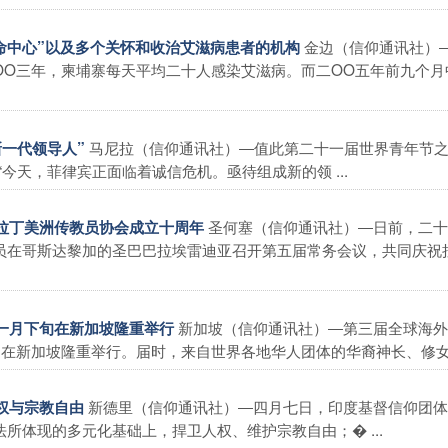
金边（信仰通讯社）
护生命中心”以及多个关怀和收治艾滋病患者的机构
OO三年，柬埔寨每天平均二十人感染艾滋病。而二OO五年前九个月
马尼拉（信仰通讯社）―值此第二十一届世界青年节
新一代领导人”
今天，菲律宾正面临着诚信危机。亟待组成新的领 ...
圣何塞（信仰通讯社）―日前，二十
祝拉丁美洲传教员协会成立十周年
员在哥斯达黎加的圣巴巴拉埃雷迪亚召开第五届常务会议，共同庆祝
新加坡（信仰通讯社）―第三届全球海外
十一月下旬在新加坡隆重举行
在新加坡隆重举行。届时，来自世界各地华人团体的华裔神长、修女� 
新德里（信仰通讯社）―四月七日，印度基督信仰团体
人权与宗教自由
所体现的多元化基础上，捍卫人权、维护宗教自由；� ...