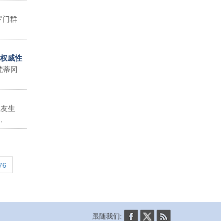
罗门群
的权威性
梵蒂冈
教友生
.
76
跟随我们: