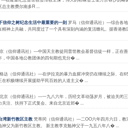
主教费尔南多R ...
罗马（信仰通讯社）―综合各地
种下信仰之树纪念生活中最重要的一刻
在精神上共融，共同度过了一个具有深刻内涵的复活瞻礼。据香港教
京（信仰通讯社）―中国天主教徒同普世教会基督信徒一样，正在善
中国各地公教团体的四旬期也充分� ...
格达（信仰通讯社）―在伊拉克的暴力血腥冲突仍在继续之际、在6
积极继续开展援助平民百姓的人道主义� ...
北京（信仰通讯社）―一九八六年，历经文革动荡岁月，被迫关闭三
注、扶持下正式复会。来自北京近郊� ...
梵蒂冈（信仰通讯社）―二OO六年四月六日，教
为台湾新竹教区主教
父为新竹教区主教。 新主教李克勉神父于一九五八年八� ...