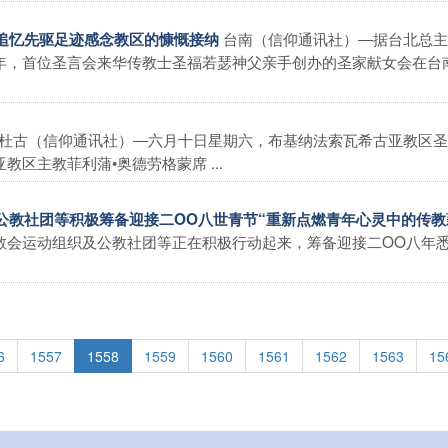
台南（信仰通讯社）―据台北总主
区追忆先驱足迹感念教区的慷慨接纳
年，首位圣言会来华传教士圣福若瑟神父亲手创办的圣家献女会在台
杜古（信仰通讯社）―六月十日星期六，布基纳法索瓦希古亚教区圣
区主教菲利蒲•奥德劳格蒙席 ...
及公教社团等积极筹备迎接二OO八世青节“重新点燃青年心灵中的传教
教会运动组织及公教社团等正在积极行动起来，筹备迎接二OO八年
6
1557
1558
1559
1560
1561
1562
1563
15