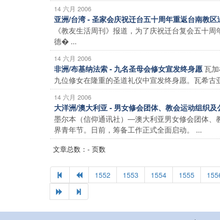
14 六月 2006
亚洲/台湾 - 圣家会庆祝迁台五十周年重返台南教
《教友生活周刊》报道，为了庆祝迁台复会五十周
德� ...
14 六月 2006
瓦加
非洲/布基纳法索 - 九名圣母会修女宣发终身愿
九位修女在隆重的圣道礼仪中宣发终身愿。瓦希古亚教
14 六月 2006
大洋洲/澳大利亚 - 男女修会团体、教会运动组织
墨尔本（信仰通讯社）―澳大利亚男女修会团体、
界青年节。日前，筹备工作正式全面启动。 ...
文章总数：- 页数
1552
1553
1554
1555
155