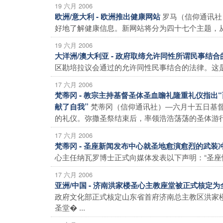
19 六月 2006
罗马（信仰通讯社
欧洲/意大利 - 欧洲推出健康网站
好地了解健康信息。新网站将分为四十七个主题，从疾
19 六月 2006
大洋洲/澳大利亚 - 政府取缔允许同性所谓民事结合
区勘培拉议会通过的允许同性民事结合的法律。这是澳
17 六月 2006
梵蒂冈 - 教宗主持基督圣体圣血瞻礼隆重礼仪指
梵蒂冈（信仰通讯社）―六月十五日基
献了自我”
的礼仪。弥撒圣祭结束后，率领浩浩荡荡的圣体游行� 
17 六月 2006
梵蒂冈 - 圣座新闻发布中心就圣地愈演愈烈的武装
心主任纳瓦罗博士正式向媒体发表以下声明：“圣座怀
17 六月 2006
亚洲/中国 - 济南洪家楼圣心主教座堂被正式核定
政府文化部正式核定山东省首府济南总主教区洪家楼
圣堂� ...