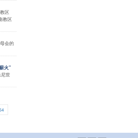
教区
南教区
母会的
薪火”
悉尼世
64