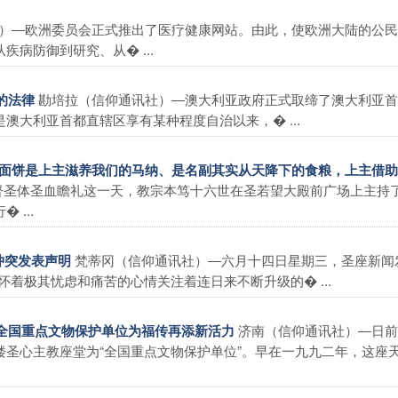
）―欧洲委员会正式推出了医疗健康网站。由此，使欧洲大陆的公民
病防御到研究、从� ...
勘培拉（信仰通讯社）―澳大利亚政府正式取缔了澳大利亚首
的法律
大利亚首都直辖区享有某种程度自治以来，� ...
出“面饼是上主滋养我们的马纳、是名副其实从天降下的食粮，上主借
督圣体圣血瞻礼这一天，教宗本笃十六世在圣若望大殿前广场上主持
...
梵蒂冈（信仰通讯社）―六月十四日星期三，圣座新闻
冲突发表声明
着极其忧虑和痛苦的心情关注着连日来不断升级的� ...
济南（信仰通讯社）―日前
为全国重点文物保护单位为福传再添新活力
圣心主教座堂为“全国重点文物保护单位”。早在一九九二年，这座