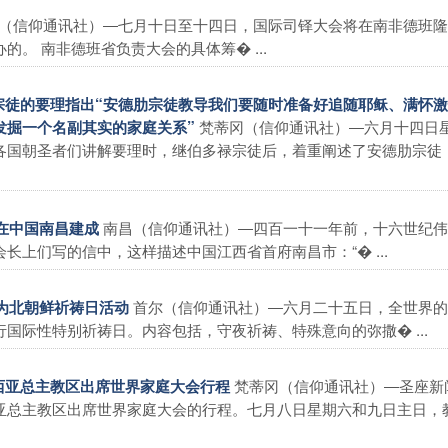
（信仰通讯社）―七月十日至十四日，国际司铎大会将在南非德班隆
。 南非德班省负责大会的具体筹� ...
于宗徒的要理指出“安德肋宗徒教导我们要随时准备好追随耶稣、满怀
梵蒂冈（信仰通讯社）―六月十四日
发掘一个名副其实的家庭关系”
各国朝圣者们讲解要理时，继伯多禄宗徒后，着重阐述了安德肋宗徒
南昌（信仰通讯社）―四百一十一年前，十六世纪伟
将在中国南昌建成
上们写的信中，这样描述中国江西省首府南昌市：“� ...
首尔（信仰通讯社）―六月二十五日，全世界的
性为北朝鲜祈祷日活动
国际性特别祈祷日。内容包括，守夜祈祷、特殊意向的弥撒� ...
梵蒂冈（信仰通讯社）―圣座新
伦西亚总主教区出席世界家庭大会行程
亚总主教区出席世界家庭大会的行程。七月八日星期六和九日主日，