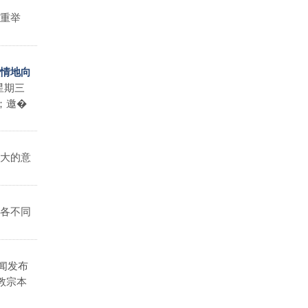
重举
激情地向
星期三
；邀�
大的意
各不同
闻发布
教宗本