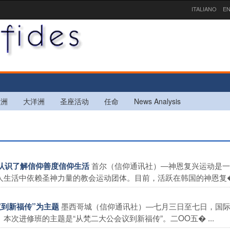
ITALIANO
EN
欧洲
大洋洲
圣座活动
任命
News Analysis
首尔（信仰通讯社）―神恩复兴运动是一
真认识了解信仰善度信仰生活
生活中依赖圣神力量的教会运动团体。目前，活跃在韩国的神恩复� .
墨西哥城（信仰通讯社）―七月三日至七日，国
议到新福传”为主题
次进修班的主题是“从梵二大公会议到新福传”。二OO五� ...