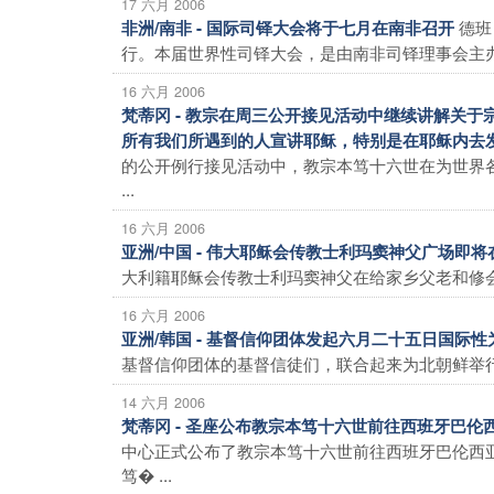
17 六月 2006
德班
非洲/南非 - 国际司铎大会将于七月在南非召开
行。本届世界性司铎大会，是由南非司铎理事会主办的
16 六月 2006
梵蒂冈 - 教宗在周三公开接见活动中继续讲解关
所有我们所遇到的人宣讲耶稣，特别是在耶稣内去
的公开例行接见活动中，教宗本笃十六世在为世界
...
16 六月 2006
亚洲/中国 - 伟大耶稣会传教士利玛窦神父广场即
大利籍耶稣会传教士利玛窦神父在给家乡父老和修会长
16 六月 2006
亚洲/韩国 - 基督信仰团体发起六月二十五日国际
基督信仰团体的基督信徒们，联合起来为北朝鲜举行
14 六月 2006
梵蒂冈 - 圣座公布教宗本笃十六世前往西班牙巴
中心正式公布了教宗本笃十六世前往西班牙巴伦西
笃� ...