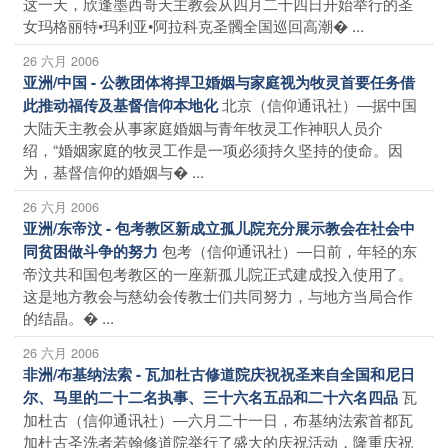
这一天，欣逢墨西哥天主教会从四月二十四日开始举行的圣
女玛格丽特•玛利亚•阿拉科克圣髑全国巡回高潮� ...
26 六月 2006
亚洲/中国 - 公教团体将捍卫婚姻与家庭视为牧灵首要任务借
北京（信仰通讯社）―据中国
此推动福传及基督信仰本地化
大陆天主教会从事家庭婚姻与青年牧灵工作神职人员介
绍，“婚姻家庭的牧灵工作是一项必须持久坚持的使命。因
为，基督信仰的婚姻与� ...
26 六月 2006
亚洲/东帝汶 - 包考教区新成立孤儿院充分展示教会在社会中
包考（信仰通讯社）―日前，年轻的东
同贫困做斗争的努力
帝汶共和国包考教区的一座新孤儿院正式建成投入使用了。
这是地方教会与慈幼会传教士们共同努力，与地方当局合作
的结晶。� ...
26 六月 2006
非洲/布基纳法索 - 瓦加杜古修道院庆祝祝圣来自全国和尼日
瓦
尔、马里的二十二名执事、三十六名五品和二十六名四品
加杜古（信仰通讯社）―六月二十一日，布基纳法索首都瓦
加杜古圣洗者若翰修道院举行了盛大的庆祝活动，隆重庆祝