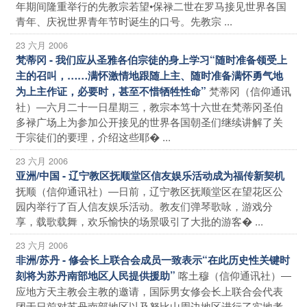
年期间隆重举行的先教宗若望•保禄二世在罗马接见世界各国
青年、庆祝世界青年节时诞生的口号。先教宗 ...
23 六月 2006
梵蒂冈 - 我们应从圣雅各伯宗徒的身上学习“随时准备领受上
主的召叫，……满怀激情地跟随上主、随时准备满怀勇气地
梵蒂冈（信仰通讯
为上主作证，必要时，甚至不惜牺牲性命”
社）―六月二十一日星期三，教宗本笃十六世在梵蒂冈圣伯
多禄广场上为参加公开接见的世界各国朝圣们继续讲解了关
于宗徒们的要理，介绍这些耶� ...
23 六月 2006
亚洲/中国 - 辽宁教区抚顺堂区信友娱乐活动成为福传新契机
抚顺（信仰通讯社）―日前，辽宁教区抚顺堂区在望花区公
园内举行了百人信友娱乐活动。教友们弹琴歌咏，游戏分
享，载歌载舞，欢乐愉快的场景吸引了大批的游客� ...
23 六月 2006
非洲/苏丹 - 修会长上联合会成员一致表示“在此历史性关键时
喀土穆（信仰通讯社）―
刻将为苏丹南部地区人民提供援助”
应地方天主教会主教的邀请，国际男女修会长上联合会代表
团于日前对苏丹南部地区以及努比山周边地区进行了实地考