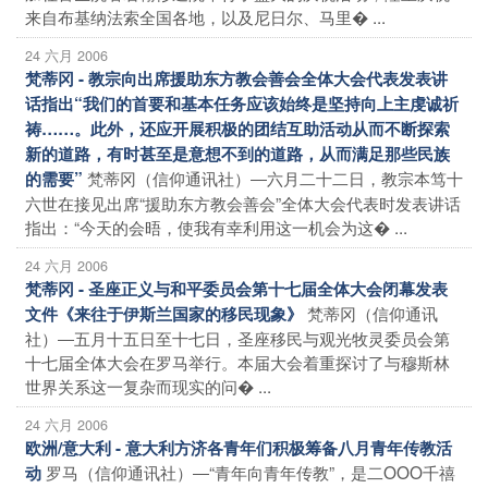
来自布基纳法索全国各地，以及尼日尔、马里� ...
24 六月 2006
梵蒂冈 - 教宗向出席援助东方教会善会全体大会代表发表讲
话指出“我们的首要和基本任务应该始终是坚持向上主虔诚祈
祷……。此外，还应开展积极的团结互助活动从而不断探索
新的道路，有时甚至是意想不到的道路，从而满足那些民族
梵蒂冈（信仰通讯社）―六月二十二日，教宗本笃十
的需要”
六世在接见出席“援助东方教会善会”全体大会代表时发表讲话
指出：“今天的会晤，使我有幸利用这一机会为这� ...
24 六月 2006
梵蒂冈 - 圣座正义与和平委员会第十七届全体大会闭幕发表
梵蒂冈（信仰通讯
文件《来往于伊斯兰国家的移民现象》
社）―五月十五日至十七日，圣座移民与观光牧灵委员会第
十七届全体大会在罗马举行。本届大会着重探讨了与穆斯林
世界关系这一复杂而现实的问� ...
24 六月 2006
欧洲/意大利 - 意大利方济各青年们积极筹备八月青年传教活
罗马（信仰通讯社）―“青年向青年传教”，是二OOO千禧
动