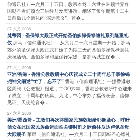
仰通讯社）―六月二十五日，教宗本笃十六世在带领世界各
国朝圣者们颂念三钟经前发表讲话，阐述了常年期第十二主
日前后几个瞻礼的“深远意义”。首� ...
27 六月 2006
梵蒂冈 - 圣保禄大殿正式开始圣伯多禄保禄瞻礼系列隆重礼
罗马（信仰通讯社）―从六月二十六日星期一开始，罗马
仪
郊外的圣保禄大殿正式开始了为期三天的圣伯多禄保禄瞻礼
庆祝活动。圣伯多禄和圣保禄宗徒，是罗马城主保� ...
27 六月 2006
亚洲/香港 - 香港公教教研中心庆祝成立二十周年总干事徐锦
香港（信仰通讯社）―据香港教
尧神父阐述“忙了，忘不了”
区周刊《公教报》报道，二OO六年，香港公教教研中心迎来
了成立二十周年的庆典。为此，中心举办了福传晚会、信仰
见证、天使纶音� ...
27 六月 2006
美洲/墨西哥 - 主教们再次将国家民族敬献给耶稣圣心，呼吁
信众在此国家民族命运面临关键时刻之际前往瓜达卢佩圣母
莱昂（信仰通讯社）―六月二十三日耶稣圣心瞻礼
大殿朝圣