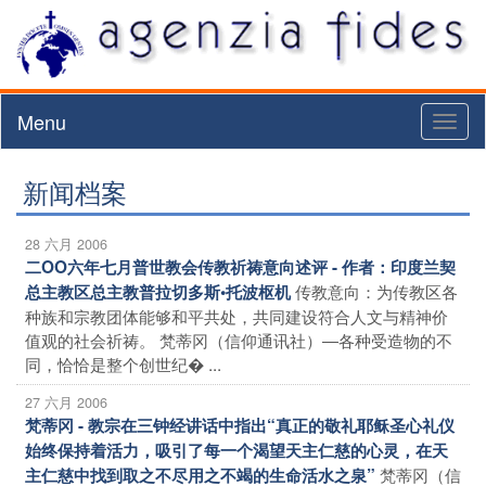
Menu
Toggl
naviga
新闻档案
28 六月 2006
二OO六年七月普世教会传教祈祷意向述评 - 作者：印度兰契
传教意向：为传教区各
总主教区总主教普拉切多斯•托波枢机
种族和宗教团体能够和平共处，共同建设符合人文与精神价
值观的社会祈祷。 梵蒂冈（信仰通讯社）―各种受造物的不
同，恰恰是整个创世纪� ...
27 六月 2006
梵蒂冈 - 教宗在三钟经讲话中指出“真正的敬礼耶稣圣心礼仪
始终保持着活力，吸引了每一个渴望天主仁慈的心灵，在天
梵蒂冈（信
主仁慈中找到取之不尽用之不竭的生命活水之泉”