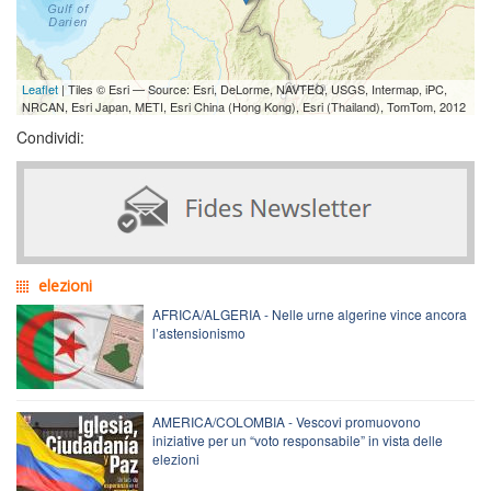
Leaflet
| Tiles © Esri — Source: Esri, DeLorme, NAVTEQ, USGS, Intermap, iPC,
NRCAN, Esri Japan, METI, Esri China (Hong Kong), Esri (Thailand), TomTom, 2012
Condividi:
elezioni
AFRICA/ALGERIA - Nelle urne algerine vince ancora
l’astensionismo
AMERICA/COLOMBIA - Vescovi promuovono
iniziative per un “voto responsabile” in vista delle
elezioni