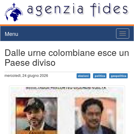
Menu
Toggl
naviga
Dalle urne colombiane esce un
Paese diviso
mercoledì, 24 giugno 2026
elezioni
politica
geopolitica