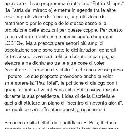
approvare: il suo programma è intitolato “Patria Milagro”
(la Patria del miracolo) e mette in agenda tra le altre
cose la proibizione dell’aborto, la proibizione del
matrimonio per le coppie dello stesso sesso e la
proibizione delle adozioni per queste coppie. Per questo
la sua vittoria è vista come una sciagura dai gruppi
LGBTQ+. Ma a preoccupare settori più ampi di
popolazione sono sono state le dichiarazioni generali
fatte sui suoi avversari politici: durante la campagna
elettorale ha dichiarato tra le altre cose di voler
“sventrare le persone di sinistra”, nel caso avesse preso
il potere. Le sue proposte prevedono anche di voler
smembrare la “Paz Total”, le politiche di dialogo con i
gruppi armati attivi nel Paese che Petro aveva iniziato
durante la sua presidenza. L’idea di de la Espriella è
quella di attutare un piano di “scontro di novanta giorni”,
nei quali cercare affrontare questi gruppi armati.
Secondo analisti citati dal quotidiano El Pais, il piano
prevede colpirli e di colpire anche le loro infrastrutture