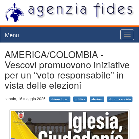
Menu
Toggl
naviga
AMERICA/COLOMBIA -
Vescovi promuovono iniziative
per un “voto responsabile” in
vista delle elezioni
sabato, 16 maggio 2026
chiese locali
politica
elezioni
dottrina sociale