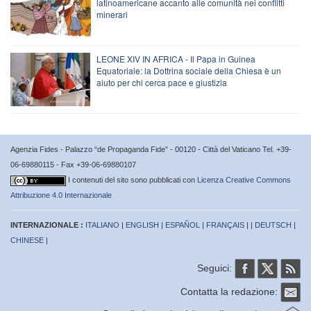
latinoamericane accanto alle comunità nei conflitti
minerari
LEONE XIV IN AFRICA - Il Papa in Guinea
Equatoriale: la Dottrina sociale della Chiesa è un
aiuto per chi cerca pace e giustizia
Agenzia Fides - Palazzo “de Propaganda Fide” - 00120 - Città del Vaticano Tel. +39-
06-69880115 - Fax +39-06-69880107
I contenuti del sito sono pubblicati con
Licenza Creative Commons
Attribuzione 4.0 Internazionale
INTERNAZIONALE :
ITALIANO
|
ENGLISH
|
ESPAÑOL
|
FRANÇAIS
| |
DEUTSCH
|
CHINESE
|
Seguici:
Contatta la redazione: