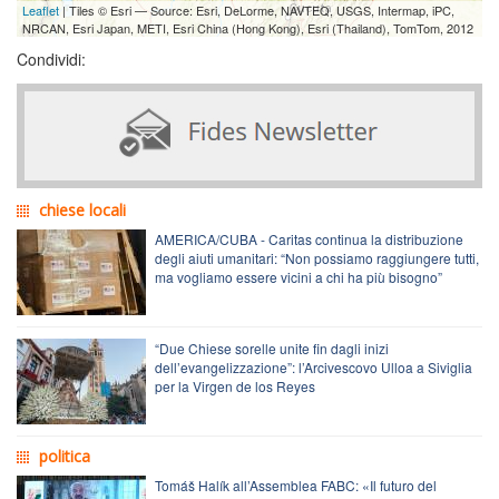
Leaflet
| Tiles © Esri — Source: Esri, DeLorme, NAVTEQ, USGS, Intermap, iPC,
NRCAN, Esri Japan, METI, Esri China (Hong Kong), Esri (Thailand), TomTom, 2012
Condividi:
chiese locali
AMERICA/CUBA - Caritas continua la distribuzione
degli aiuti umanitari: “Non possiamo raggiungere tutti,
ma vogliamo essere vicini a chi ha più bisogno”
“Due Chiese sorelle unite fin dagli inizi
dell’evangelizzazione”: l’Arcivescovo Ulloa a Siviglia
per la Virgen de los Reyes
politica
Tomáš Halík all’Assemblea FABC: «Il futuro del