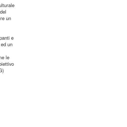
lturale
 del
ire un
panti e
e ed un
me le
iettivo
G)