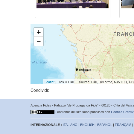
+
−
Leaflet
| Tiles © Esri — Source: Esri, DeLorme, NAVTEQ, USG
Condividi:
Agenzia Fides - Palazzo “de Propaganda Fide” - 00120 - Città del Vat
I contenuti del sito sono pubblicati con
Licenza Creativ
INTERNAZIONALE :
ITALIANO
|
ENGLISH
|
ESPAÑOL
|
FRANÇAIS
|