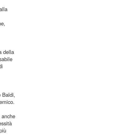
alla
ne,
a della
sabile
di
 Baldi,
demico.
o anche
essità
più