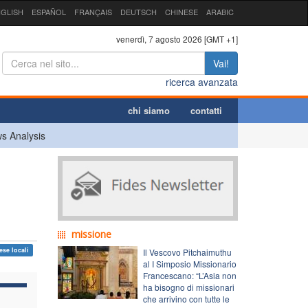
GLISH
ESPAÑOL
FRANÇAIS
DEUTSCH
CHINESE
ARABIC
venerdì, 7 agosto 2026 [GMT +1]
Vai!
ricerca avanzata
chi siamo
contatti
s Analysis
missione
ese locali
Il Vescovo Pitchaimuthu
al I Simposio Missionario
Francescano: “L’Asia non
ha bisogno di missionari
che arrivino con tutte le