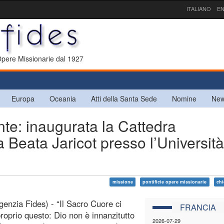
ITALIANO
EN
 Opere Missionarie dal 1927
Europa
Oceania
Atti della Santa Sede
Nomine
New
nte: inaugurata la Cattedra
a Beata Jaricot presso l’Università
missione
pontificie opere missionarie
chi
genzia Fides) - “Il Sacro Cuore ci
FRANCIA
proprio questo: Dio non è innanzitutto
2026-07-29