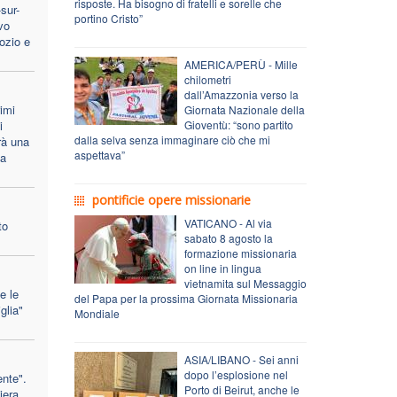
risposte. Ha bisogno di fratelli e sorelle che
sur-
portino Cristo”
vo
ozio e
AMERICA/PERÙ - Mille
chilometri
dall’Amazzonia verso la
imi
Giornata Nazionale della
i
Gioventù: “sono partito
dalla selva senza immaginare ciò che mi
rà una
aspettava”
na
pontificie opere missionarie
VATICANO - Al via
to
sabato 8 agosto la
formazione missionaria
on line in lingua
vietnamita sul Messaggio
e le
del Papa per la prossima Giornata Missionaria
glia"
Mondiale
ASIA/LIBANO - Sei anni
dopo l’esplosione nel
ente".
Porto di Beirut, anche le
iera