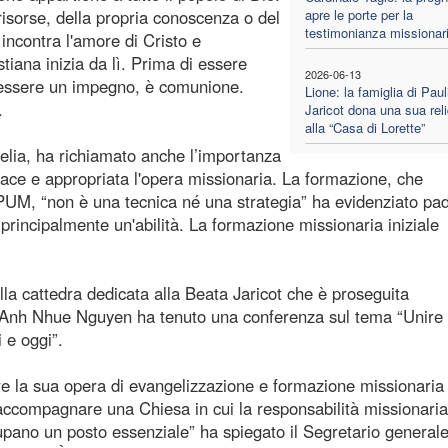
risorse, della propria conoscenza o del
apre le porte per la
testimonianza missionar
incontra l'amore di Cristo e
istiana inizia da lì. Prima di essere
2026-06-13
di essere un impegno, è comunione.
Lione: la famiglia di Paul
.
Jaricot dona una sua reli
alla “Casa di Lorette”
elia, ha richiamato anche l’importanza
cace e appropriata l'opera missionaria. La formazione, che
 PUM, “non è una tecnica né una strategia” ha evidenziato pa
incipalmente un'abilità. La formazione missionaria iniziale
la cattedra dedicata alla Beata Jaricot che è proseguita
h Anh Nhue Nguyen ha tenuto una conferenza sul tema “Unire 
i e oggi”.
e la sua opera di evangelizzazione e formazione missionaria
ccompagnare una Chiesa in cui la responsabilità missionaria
cupano un posto essenziale” ha spiegato il Segretario generale