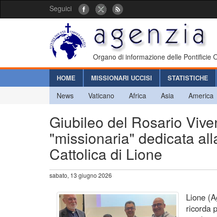
Seguici
Organo di informazione delle Pontificie
HOME
MISSIONARI UCCISI
STATISTICHE
News
Vaticano
Africa
Asia
America
Giubileo del Rosario Vive
"missionaria" dedicata all
Cattolica di Lione
sabato, 13 giugno 2026
Lione (A
ricorda 