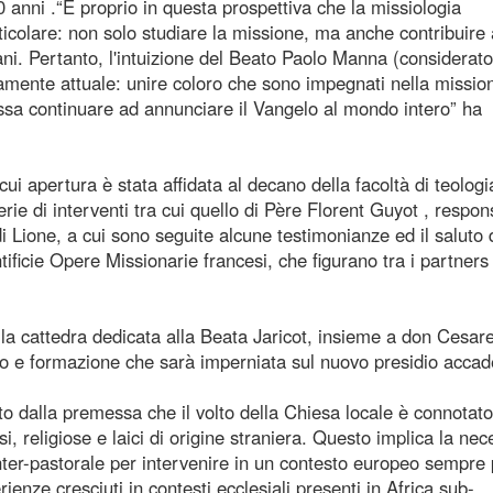
 anni .“È proprio in questa prospettiva che la missiologia
ticolare: non solo studiare la missione, ma anche contribuire 
ni. Pertanto, l'intuizione del Beato Paolo Manna (considerato
iamente attuale: unire coloro che sono impegnati nella missio
ossa continuare ad annunciare il Vangelo al mondo intero” ha
ui apertura è stata affidata al decano della facoltà di teologi
e di interventi tra cui quello di Père Florent Guyot , respon
 di Lione, a cui sono seguite alcune testimonianze ed il saluto 
ificie Opere Missionarie francesi, che figurano tra i partners
a cattedra dedicata alla Beata Jaricot, insieme a don Cesare
tudio e formazione che sarà imperniata sul nuovo presidio acca
utto dalla premessa che il volto della Chiesa locale è connotat
, religiose e laici di origine straniera. Questo implica la nec
 inter-pastorale per intervenire in un contesto europeo sempre 
ienze cresciuti in contesti ecclesiali presenti in Africa sub-