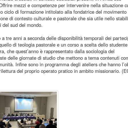
ffrire mezzi e competenze per intervenire nella situazione cu
o ciclo di formazione intitolato alla fondatrice del movimento
e di contesto culturale e pastorale che sia utile nello stabil
si del sud del mondo.
 tre anni a seconda delle disponibilità temporali dei parteci
ui quello di teologia pastorale e un corso a scelta dello student
ra, che quest’anno è rappresentato dalla sociologia del
te delle giornate di studio che mettono a tema contenuti co
munità. Infine sono in programma degli ateliers che hanno l’ob
 rilettura del proprio operato pratico in ambito missionario. (E