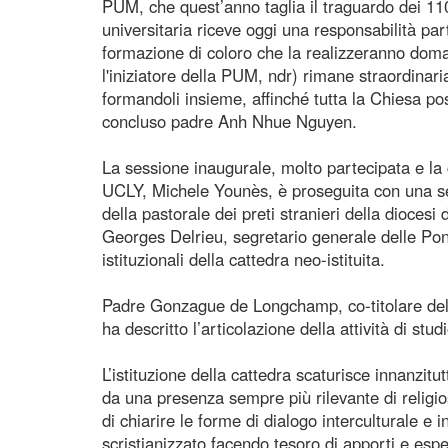
PUM, che quest’anno taglia il traguardo dei 110
universitaria riceve oggi una responsabilità par
formazione di coloro che la realizzeranno doma
l'iniziatore della PUM, ndr) rimane straordinar
formandoli insieme, affinché tutta la Chiesa p
concluso padre Anh Nhue Nguyen.
La sessione inaugurale, molto partecipata e la c
UCLY, Michele Younès, è proseguita con una seri
della pastorale dei preti stranieri della diocesi
Georges Delrieu, segretario generale delle Pont
istituzionali della cattedra neo-istituita.
Padre Gonzague de Longchamp, co-titolare dell
ha descritto l’articolazione della attività di s
L’istituzione della cattedra scaturisce innanzit
da una presenza sempre più rilevante di religiosi
di chiarire le forme di dialogo interculturale e
scristianizzato facendo tesoro di apporti e esper