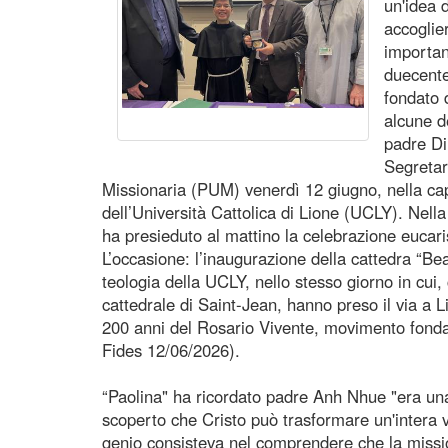
un'idea
accoglie
importan
duecente
fondato 
alcune d
padre D
Segretar
Missionaria (PUM) venerdì 12 giugno, nella capp
dell’Università Cattolica di Lione (UCLY). Nell
ha presieduto al mattino la celebrazione eucari
L’occasione: l’inaugurazione della cattedra “Bea
teologia della UCLY, nello stesso giorno in cui,
cattedrale di Saint-Jean, hanno preso il via a L
200 anni del Rosario Vivente, movimento fonda
Fides 12/06/2026).
“Paolina" ha ricordato padre Anh Nhue "era una
scoperto che Cristo può trasformare un'intera vi
genio consisteva nel comprendere che la missio