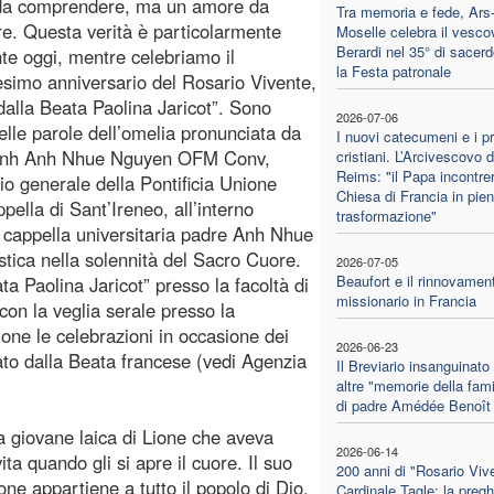
 da comprendere, ma un amore da
Tra memoria e fede, Ars-
re. Questa verità è particolarmente
Moselle celebra il vesco
Berardi nel 35° di sacerd
te oggi, mentre celebriamo il
la Festa patronale
simo anniversario del Rosario Vivente,
dalla Beata Paolina Jaricot”. Sono
2026-07-06
elle parole dell’omelia pronunciata da
I nuovi catecumeni e i pr
inh Anh Nhue Nguyen OFM Conv,
cristiani. L’Arcivescovo d
Reims: "il Papa incontre
io generale della Pontificia Unione
Chiesa di Francia in pie
ella di Sant’Ireneo, all’interno
trasformazione"
a cappella universitaria padre Anh Nhue
stica nella solennità del Sacro Cuore.
2026-07-05
Beaufort e il rinnovamen
ta Paolina Jaricot” presso la facoltà di
missionario in Francia
 con la veglia serale presso la
ione le celebrazioni in occasione dei
2026-06-23
to dalla Beata francese (vedi Agenzia
Il Breviario insanguinato 
altre "memorie della fami
di padre Amédée Benoît
 giovane laica di Lione che aveva
2026-06-14
ta quando gli si apre il cuore. Il suo
200 anni di "Rosario Viv
ne appartiene a tutto il popolo di Dio.
Cardinale Tagle: la pregh