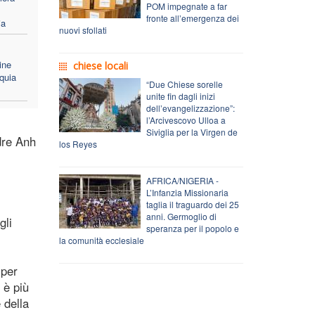
POM impegnate a far
fronte all’emergenza dei
ia
nuovi sfollati
ine
chiese locali
quia
“Due Chiese sorelle
unite fin dagli inizi
dell’evangelizzazione”:
l’Arcivescovo Ulloa a
Siviglia per la Virgen de
dre Anh
los Reyes
AFRICA/NIGERIA -
L’Infanzia Missionaria
taglia il traguardo dei 25
anni. Germoglio di
gli
speranza per il popolo e
la comunità ecclesiale
 per
 è più
 della