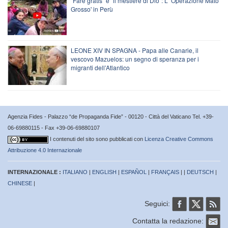
“Fare gratis” è “il mestiere di Dio”: L’ 'Operazione Mato
Grosso' in Perù
LEONE XIV IN SPAGNA - Papa alle Canarie, il
vescovo Mazuelos: un segno di speranza per i
migranti dell’Atlantico
Agenzia Fides - Palazzo “de Propaganda Fide” - 00120 - Città del Vaticano Tel. +39-
06-69880115 - Fax +39-06-69880107
I contenuti del sito sono pubblicati con
Licenza Creative Commons
Attribuzione 4.0 Internazionale
INTERNAZIONALE :
ITALIANO
|
ENGLISH
|
ESPAÑOL
|
FRANÇAIS
| |
DEUTSCH
|
CHINESE
|
Seguici:
Contatta la redazione: