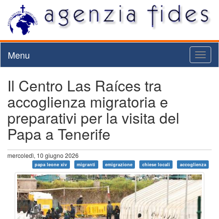
Menu
Toggl
naviga
Il Centro Las Raíces tra
accoglienza migratoria e
preparativi per la visita del
Papa a Tenerife
mercoledì, 10 giugno 2026
papa leone xiv
migranti
emigrazione
chiese locali
accoglienza