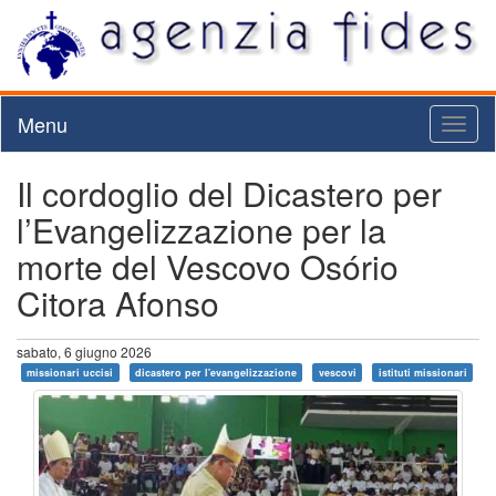
Menu
Toggl
naviga
Il cordoglio del Dicastero per
l’Evangelizzazione per la
morte del Vescovo Osório
Citora Afonso
sabato, 6 giugno 2026
missionari uccisi
dicastero per l'evangelizzazione
vescovi
istituti missionari