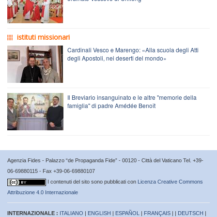
istituti missionari
Cardinali Vesco e Marengo: «Alla scuola degli Atti
degli Apostoli, nei deserti del mondo»
Il Breviario insanguinato e le altre "memorie della
famiglia" di padre Amédée Benoît
Agenzia Fides - Palazzo “de Propaganda Fide” - 00120 - Città del Vaticano Tel. +39-
06-69880115 - Fax +39-06-69880107
I contenuti del sito sono pubblicati con
Licenza Creative Commons
Attribuzione 4.0 Internazionale
INTERNAZIONALE :
ITALIANO
|
ENGLISH
|
ESPAÑOL
|
FRANÇAIS
| |
DEUTSCH
|