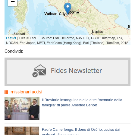
−
Leaflet
| Tiles © Esri — Source: Esri, DeLorme, NAVTEQ, USGS, Intermap, iPC,
NRCAN, Esri Japan, METI, Esri China (Hong Kong), Esri (Thailand), TomTom, 2012
Condividi:
missionari uccisi
Il Breviario insanguinato e le altre "memorie della
famiglia" di padre Amédée Benoît
Padre Camerlengo: Il dono di Osório, ucciso dai
malvagi, diventa seme