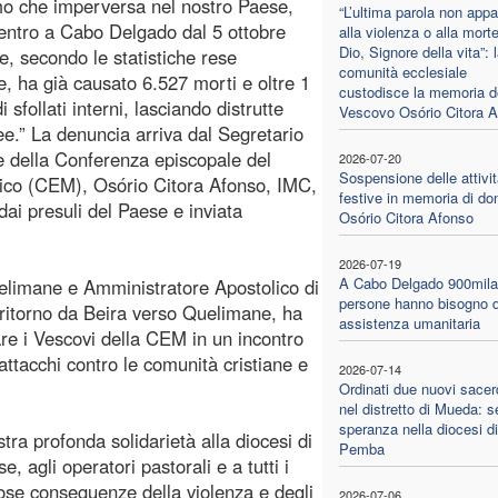
mo che imperversa nel nostro Paese,
“L’ultima parola non appa
entro a Cabo Delgado dal 5 ottobre
alla violenza o alla mort
Dio, Signore della vita”: 
e, secondo le statistiche rese
comunità ecclesiale
e, ha già causato 6.527 morti e oltre 1
custodisce la memoria d
i sfollati interni, lasciando distrutte
Vescovo Osório Citora 
ee.” La denuncia arriva dal Segretario
 della Conferenza episcopale del
2026-07-20
Sospensione delle attivit
co (CEM), Osório Citora Afonso, IMC,
festive in memoria di do
ai presuli del Paese e inviata
Osório Citora Afonso
2026-07-19
A Cabo Delgado 900mila
elimane e Amministratore Apostolico di
persone hanno bisogno d
 ritorno da Beira verso Quelimane, ha
assistenza umanitaria
are i Vescovi della CEM in un incontro
attacchi contro le comunità cristiane e
2026-07-14
.
Ordinati due nuovi sacer
nel distretto di Mueda: s
speranza nella diocesi di
tra profonda solidarietà alla diocesi di
Pemba
se, agli operatori pastorali e a tutti i
orose conseguenze della violenza e degli
2026-07-06