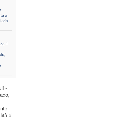
a
ita a
ttorio
za il
le,
e
li -
gado,
ente
lità di