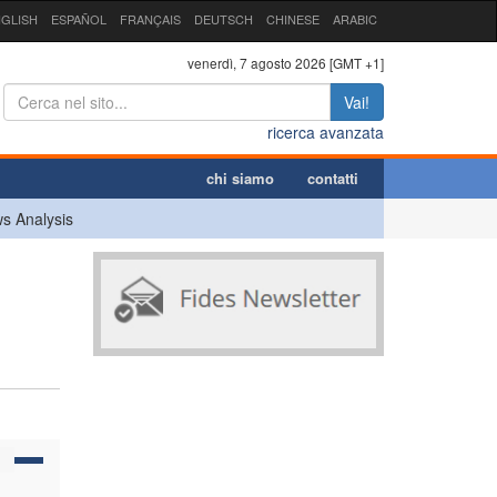
GLISH
ESPAÑOL
FRANÇAIS
DEUTSCH
CHINESE
ARABIC
venerdì, 7 agosto 2026 [GMT +1]
Vai!
ricerca avanzata
chi siamo
contatti
s Analysis