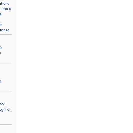
rtiene
e, ma a
la
el
Afonso
à
n
i
doti
egni di