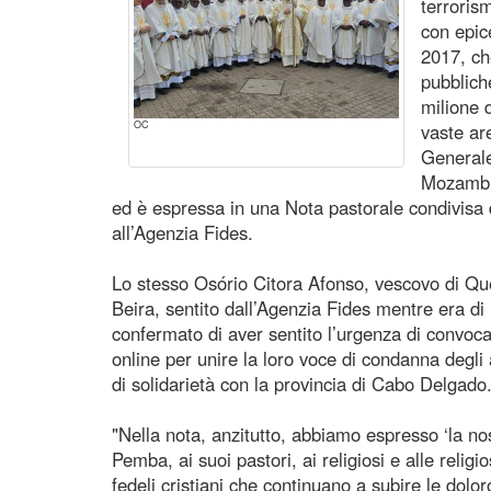
terroris
con epic
2017, ch
pubblich
milione d
OC
vaste ar
Generale
Mozambi
ed è espressa in una Nota pastorale condivisa d
all’Agenzia Fides.
Lo stesso Osório Citora Afonso, vescovo di Qu
Beira, sentito dall’Agenzia Fides mentre era di
confermato di aver sentito l’urgenza di convoc
online per unire la loro voce di condanna degli 
di solidarietà con la provincia di Cabo Delgado
"Nella nota, anzitutto, abbiamo espresso ‘la nos
Pemba, ai suoi pastori, ai religiosi e alle religio
fedeli cristiani che continuano a subire le dol