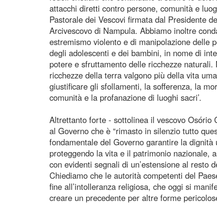
attacchi diretti contro persone, comunità e luog
Pastorale dei Vescovi firmata dal Presidente 
Arcivescovo di Nampula. Abbiamo inoltre conda
estremismo violento e di manipolazione delle po
degli adolescenti e dei bambini, in nome di inte
potere e sfruttamento delle ricchezze naturali.
ricchezze della terra valgono più della vita um
giustificare gli sfollamenti, la sofferenza, la mo
comunità e la profanazione di luoghi sacri’.
Altrettanto forte - sottolinea il vescovo Osório C
al Governo che è “rimasto in silenzio tutto qu
fondamentale del Governo garantire la dignità um
proteggendo la vita e il patrimonio nazionale,
con evidenti segnali di un’estensione al resto 
Chiediamo che le autorità competenti del Pae
fine all’intolleranza religiosa, che oggi si manife
creare un precedente per altre forme pericolose