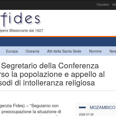
ITALIANO
EN
 Opere Missionarie dal 1927
Europa
Oceania
Atti della Santa Sede
Nomine
New
egretario della Conferenza
rso la popolazione e appello al
odi di intolleranza religiosa
genzia Fides) – “Seguiamo con
MOZAMBICO
 preoccupazione la situazione di
2026-07-29