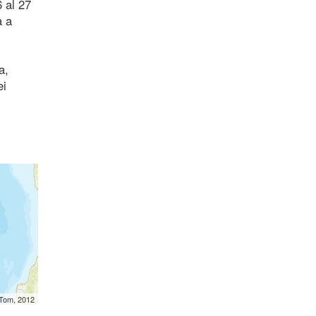
 al 27
a a
a,
ei
mTom, 2012