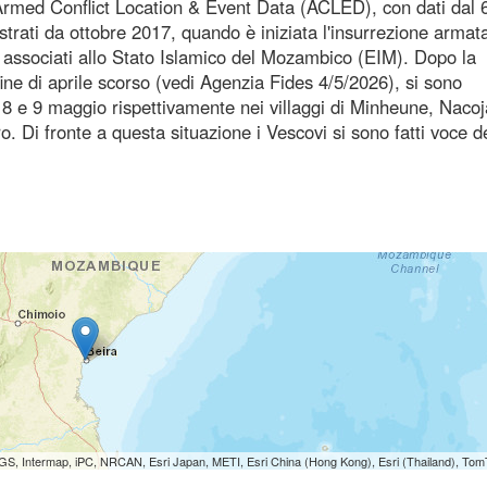
Armed Conflict Location & Event Data (ACLED), con dati dal 6
istrati da ottobre 2017, quando è iniziata l'insurrezione armat
associati allo Stato Islamico del Mozambico (EIM). Dopo la
ine di aprile scorso (vedi Agenzia Fides 4/5/2026), si sono
, 5, 8 e 9 maggio rispettivamente nei villaggi di Minheune, Nacoj
. Di fronte a questa situazione i Vescovi si sono fatti voce d
S, Intermap, iPC, NRCAN, Esri Japan, METI, Esri China (Hong Kong), Esri (Thailand), To