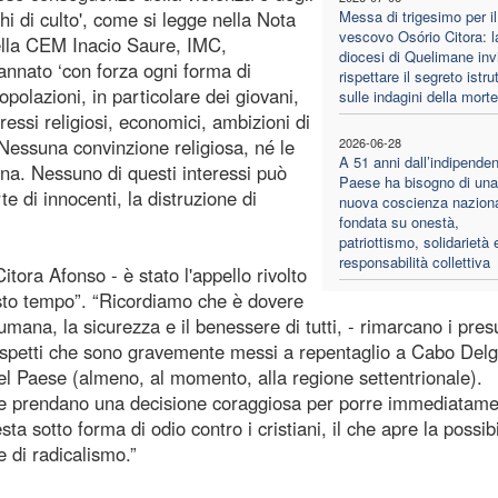
hi di culto', come si legge nella Nota
Messa di trigesimo per il
vescovo Osório Citora: l
della CEM Inacio Saure, IMC,
diocesi di Quelimane inv
nnato ‘con forza ogni forma di
rispettare il segreto istru
polazioni, in particolare dei giovani,
sulle indagini della morte
ressi religiosi, economici, ambizioni di
 Nessuna convinzione religiosa, né le
2026-06-28
A 51 anni dall’indipenden
ana. Nessuno di questi interessi può
Paese ha bisogno di una
rte di innocenti, la distruzione di
nuova coscienza naziona
fondata su onestà,
patriottismo, solidarietà 
responsabilità collettiva
itora Afonso - è stato l'appello rivolto
esto tempo”. “Ricordiamo che è dovere
ana, la sicurezza e il benessere di tutti, - rimarcano i presu
 aspetti che sono gravemente messi a repentaglio a Cabo Del
del Paese (almeno, al momento, alla regione settentrionale).
se prendano una decisione coraggiosa per porre immediatam
sta sotto forma di odio contro i cristiani, il che apre la possibi
 di radicalismo.”