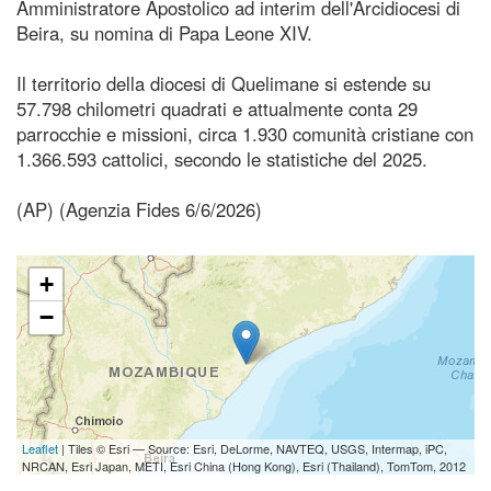
Amministratore Apostolico ad interim dell'Arcidiocesi di
Beira, su nomina di Papa Leone XIV.
Il territorio della diocesi di Quelimane si estende su
57.798 chilometri quadrati e attualmente conta 29
parrocchie e missioni, circa 1.930 comunità cristiane con
1.366.593 cattolici, secondo le statistiche del 2025.
(AP) (Agenzia Fides 6/6/2026)
+
−
Leaflet
| Tiles © Esri — Source: Esri, DeLorme, NAVTEQ, USGS, Intermap, iPC,
NRCAN, Esri Japan, METI, Esri China (Hong Kong), Esri (Thailand), TomTom, 2012