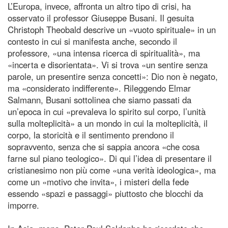
L’Europa, invece, affronta un altro tipo di crisi, ha
osservato il professor Giuseppe Busani. Il gesuita
Christoph Theobald descrive un «vuoto spirituale» in un
contesto in cui si manifesta anche, secondo il
professore, «una intensa ricerca di spiritualità», ma
«incerta e disorientata». Vi si trova «un sentire senza
parole, un presentire senza concetti»: Dio non è negato,
ma «considerato indifferente». Rileggendo Elmar
Salmann, Busani sottolinea che siamo passati da
un’epoca in cui «prevaleva lo spirito sul corpo, l’unità
sulla molteplicità» a un mondo in cui la molteplicità, il
corpo, la storicità e il sentimento prendono il
sopravvento, senza che si sappia ancora «che cosa
farne sul piano teologico». Di qui l’idea di presentare il
cristianesimo non più come «una verità ideologica», ma
come un «motivo che invita», i misteri della fede
essendo «spazi e passaggi» piuttosto che blocchi da
imporre.