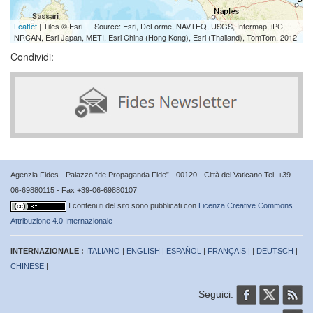
Leaflet
| Tiles © Esri — Source: Esri, DeLorme, NAVTEQ, USGS, Intermap, iPC,
NRCAN, Esri Japan, METI, Esri China (Hong Kong), Esri (Thailand), TomTom, 2012
Condividi:
Agenzia Fides - Palazzo “de Propaganda Fide” - 00120 - Città del Vaticano Tel. +39-
06-69880115 - Fax +39-06-69880107
I contenuti del sito sono pubblicati con
Licenza Creative Commons
Attribuzione 4.0 Internazionale
INTERNAZIONALE :
ITALIANO
|
ENGLISH
|
ESPAÑOL
|
FRANÇAIS
| |
DEUTSCH
|
CHINESE
|
Seguici: