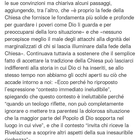
le sue convinzioni ma chiariva alcuni passaggi,
aggiungendo, tra l’altro, che «è proprio la fede della
Chiesa che fornisce le fondamenta più solide e profonde
per guardare i poveri come Dio li guarda e per
preoccuparsi della loro situazione» e che «nessuno
percepisce meglio il male degli attacchi alla dignità dei
marginalizzati di chi si lascia illuminare dalla fede della
Chiesa». Continuava tuttavia a sostenere che il semplice
fatto di accettare la tradizione della Chiesa può lasciarci
indifferenti alla storia in cui Dio ci ha inseriti, se allo
stesso tempo non abbiamo gli occhi aperti su ciò che
accade intorno a noi: «Ecco perché ho riproposto
l’espressione “contesto immediato ineludibile”,
spiegando che questo contesto è ineluttabile perché
“quando un teologo riflette, non può completamente
ignorare o mettere tra parentesi la dolorosa situazione
che la maggior parte del Popolo di Dio sopporta nel
luogo in cui vive”, e che il contesto “invita chi riceve la
Rivelazione a scoprire altri aspetti della sua inesauribile
ricchezza”».