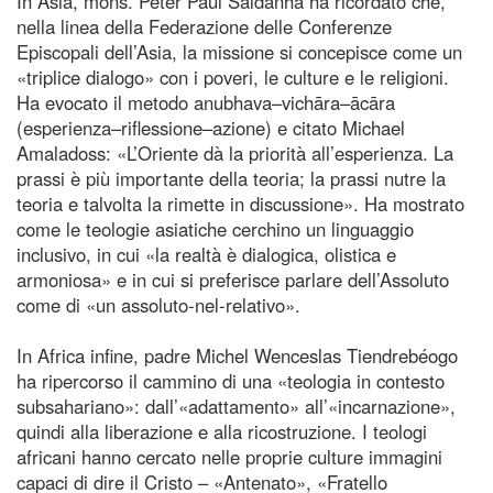
In Asia, mons. Peter Paul Saldanha ha ricordato che,
nella linea della Federazione delle Conferenze
Episcopali dell’Asia, la missione si concepisce come un
«triplice dialogo» con i poveri, le culture e le religioni.
Ha evocato il metodo anubhava–vichāra–ācāra
(esperienza–riflessione–azione) e citato Michael
Amaladoss: «L’Oriente dà la priorità all’esperienza. La
prassi è più importante della teoria; la prassi nutre la
teoria e talvolta la rimette in discussione». Ha mostrato
come le teologie asiatiche cerchino un linguaggio
inclusivo, in cui «la realtà è dialogica, olistica e
armoniosa» e in cui si preferisce parlare dell’Assoluto
come di «un assoluto‑nel‑relativo».
In Africa infine, padre Michel Wenceslas Tiendrebéogo
ha ripercorso il cammino di una «teologia in contesto
subsahariano»: dall’«adattamento» all’«incarnazione»,
quindi alla liberazione e alla ricostruzione. I teologi
africani hanno cercato nelle proprie culture immagini
capaci di dire il Cristo – «Antenato», «Fratello