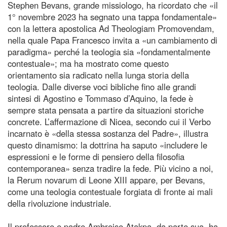
Stephen Bevans, grande missiologo, ha ricordato che «il
1° novembre 2023 ha segnato una tappa fondamentale»
con la lettera apostolica Ad Theologiam Promovendam,
nella quale Papa Francesco invita a «un cambiamento di
paradigma» perché la teologia sia «fondamentalmente
contestuale»; ma ha mostrato come questo
orientamento sia radicato nella lunga storia della
teologia. Dalle diverse voci bibliche fino alle grandi
sintesi di Agostino e Tommaso d’Aquino, la fede è
sempre stata pensata a partire da situazioni storiche
concrete. L’affermazione di Nicea, secondo cui il Verbo
incarnato è «della stessa sostanza del Padre», illustra
questo dinamismo: la dottrina ha saputo «includere le
espressioni e le forme di pensiero della filosofia
contemporanea» senza tradire la fede. Più vicino a noi,
la Rerum novarum di Leone XIII appare, per Bevans,
come una teologia contestuale forgiata di fronte ai mali
della rivoluzione industriale.
Il professore e padre Ambroise Atakpa, da parte sua, ha