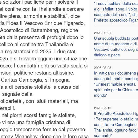
 soluzioni pacifiche per risolvere il
"I nuovi schiavi delle sc
 al confine con la Thailandia e cercare
e gli sfollati sono il volto
nascosto della crisi", dice
ilire piena armonia e stabilità", dice
Prefetto apostolico Figa
zia Fides il Vescovo Enrique Figaredo,
 Apostolico di Battambang, regione
2026-06-27
ata dalla presenza di profughi dopo lo
Una scuola buddista port
ellico al confine tra Thailandia e
nome di un monaco e di
Vescovo cattolico: segno
 registratosi nel 2025. I due stati
dialogo e pace
25 e si trovano oggi in una situazione
 fuoco. I combattimenti su vasta scala si
2026-05-28
nsioni politiche restano altissime.
In Vaticano i documenti p
causa dei martiri cambog
i Caritas Cambogia, si impegna
"Un'inestimabile eredità
iaia di persone sfollate a causa del
spirituale per la Chiesa e 
i segnate dalla
mondo"
olidarietà , con aiuti materiali, ma
rabili.
2026-05-13
Il Prefetto Apostolico Fi
nei giorni scorsi famiglie sfollate,
"Per superare lo stallo n
vi era una famiglia cristiana di
conflitto tra Cambogia e
loggio temporaneo fornito dal governo
Thailandia, ognuno facci
 Banteay Meanchey, dopo che la loro casa
sua parte"