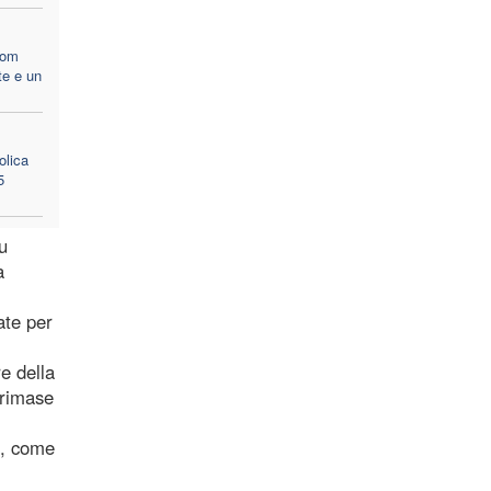
nom
te e un
olica
5
u
a
ate per
e della
 rimase
i, come