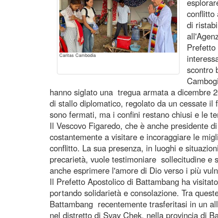
esplorare
conflitto
di ristab
all'Agen
Prefetto
Caritas Cambodia
interess
scontro b
Cambogia
hanno siglato una tregua armata a dicembre 20
di stallo diplomatico, regolato da un cessate il
sono fermati, ma i confini restano chiusi e le te
Il Vescovo Figaredo, che è anche presidente d
costantemente a visitare e incoraggiare le migl
conflitto. La sua presenza, in luoghi e situazion
precarietà, vuole testimoniare sollecitudine e s
anche esprimere l'amore di Dio verso i più vulne
Il Prefetto Apostolico di Battambang ha visitato 
portando solidarietà e consolazione. Tra queste 
Battambang recentemente trasferitasi in un al
nel distretto di Svay Chek, nella provincia di