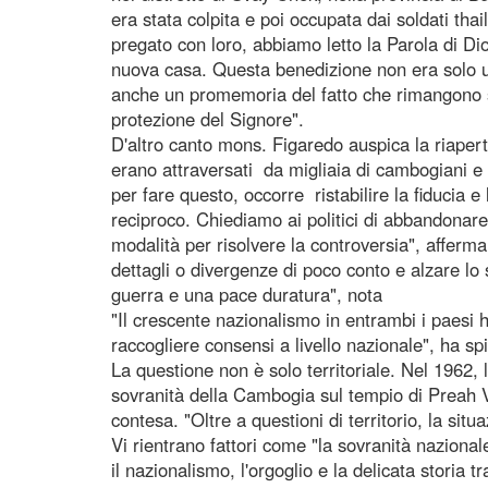
era stata colpita e poi occupata dai soldati tha
pregato con loro, abbiamo letto la Parola di Di
nuova casa. Questa benedizione non era solo 
anche un promemoria del fatto che rimangono 
protezione del Signore".
D'altro canto mons. Figaredo auspica la riapertura
erano attraversati da migliaia di cambogiani e 
per fare questo, occorre ristabilire la fiducia 
reciproco. Chiediamo ai politici di abbandonare
modalità per risolvere la controversia", afferm
dettagli o divergenze di poco conto e alzare lo 
guerra e una pace duratura", nota
"Il crescente nazionalismo in entrambi i paesi h
raccogliere consensi a livello nazionale", ha sp
La questione non è solo territoriale. Nel 1962, 
sovranità della Cambogia sul tempio di Preah Vi
contesa. "Oltre a questioni di territorio, la sit
Vi rientrano fattori come "la sovranità naziona
il nazionalismo, l'orgoglio e la delicata storia tr