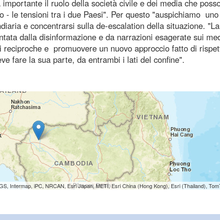
ta importante il ruolo della società civile e dei media che poss
o - le tensioni tra i due Paesi". Per questo "auspichiamo uno
ndiaria e concentrarsi sulla de-escalation della situazione. "La
mentata dalla disinformazione e da narrazioni esagerate sui med
ni reciproche e promuovere un nuovo approccio fatto di rispet
e fare la sua parte, da entrambi i lati del confine".
S, Intermap, iPC, NRCAN, Esri Japan, METI, Esri China (Hong Kong), Esri (Thailand), To