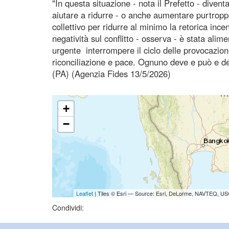
"In questa situazione - nota il Prefetto - diven
aiutare a ridurre - o anche aumentare purtropp
collettivo per ridurre al minimo la retorica ince
negatività sul conflitto - osserva - è stata ali
urgente interrompere il ciclo delle provocazio
riconciliazione e pace. Ognuno deve e può e dev
(PA) (Agenzia Fides 13/5/2026)
+
−
Leaflet
| Tiles © Esri — Source: Esri, DeLorme, NAVTEQ, USG
Condividi: