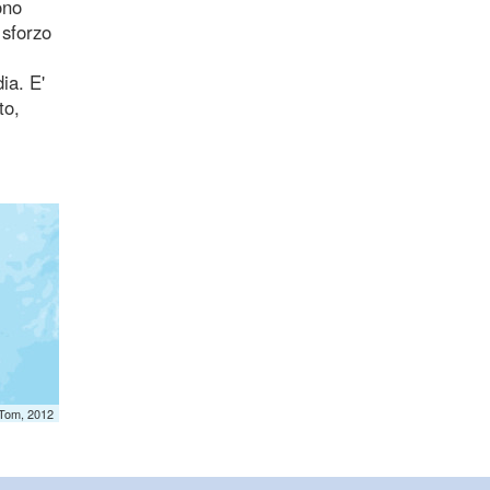
ono
 sforzo
ia. E'
to,
mTom, 2012