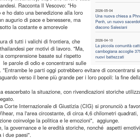
ilandesi. Racconta Il Vescovo: "Ho
2026-05-04
o e ho dato una benedizione alla loro
Una nuova chiesa a Ph
un augurio di pace e benessere, ma
Penh, un nuovo sacerdo
sotto la costante e amorevole
diacono Salesiani
 di tutti i valichi di frontiera, che
2026-04-10
La piccola comunità catt
thailandesi per motivi di lavoro. "Ma,
cambogiana accoglie 37
e la comprensione basate sul rispetto
nuovi battezzati
 le parole di odio e concentrarsi sulle
a. "Entrambe le parti oggi potrebbero evitare di concentrarsi s
sguardo verso il bene più grande per i loro popoli: la fine dell
a esacerbato la situazione, con rivendicazioni storiche utilizz
iegato.
la Corte Internazionale di Giustizia (CIG) si pronunciò a favor
hear, ma l'area circostante, di circa 4,6 chilometri quadrati,
uazione coinvolge la politica e le emozioni", aggiunge.
le, la governance e le eredità storiche, nonché aspetti emotiv
a i due paesi".