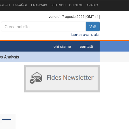
GLISH
ESPAÑOL
FRANÇAIS
DEUTSCH
CHINESE
ARABIC
venerdì, 7 agosto 2026 [GMT +1]
Vai!
ricerca avanzata
chi siamo
contatti
s Analysis