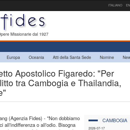
ITALIANO
EN
 Opere Missionarie dal 1927
Europa
Oceania
Atti della Santa Sede
Nomine
New
tto Apostolico Figaredo: "Per
flitto tra Cambogia e Thailandia,
e"
ang (Agenzia Fides) - "Non dobbiamo
CAMBOGIA
i all'indifferenza o all'odio. Bisogna
2026-07-17