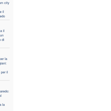
am city
 il
redo
a il
 un
 di
er la
iani:
per il
garedo:
el
a la